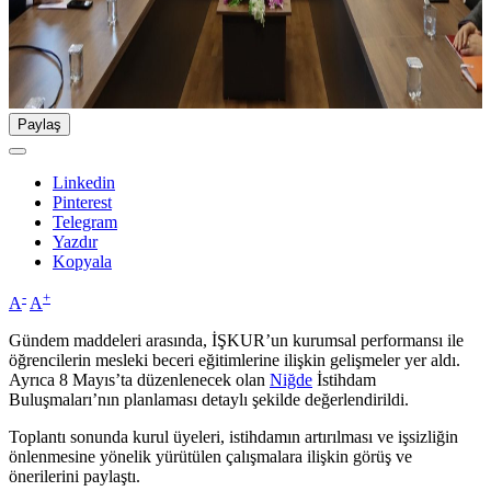
Paylaş
Linkedin
Pinterest
Telegram
Yazdır
Kopyala
-
+
A
A
Gündem maddeleri arasında, İŞKUR’un kurumsal performansı ile
öğrencilerin mesleki beceri eğitimlerine ilişkin gelişmeler yer aldı.
Ayrıca 8 Mayıs’ta düzenlenecek olan
Niğde
İstihdam
Buluşmaları’nın planlaması detaylı şekilde değerlendirildi.
Toplantı sonunda kurul üyeleri, istihdamın artırılması ve işsizliğin
önlenmesine yönelik yürütülen çalışmalara ilişkin görüş ve
önerilerini paylaştı.