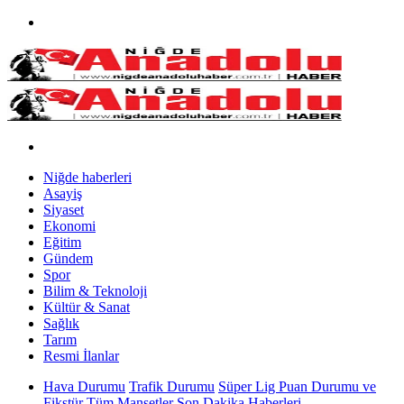
Niğde haberleri
Asayiş
Siyaset
Ekonomi
Eğitim
Gündem
Spor
Bilim & Teknoloji
Kültür & Sanat
Sağlık
Tarım
Resmi İlanlar
Hava Durumu
Trafik Durumu
Süper Lig Puan Durumu ve
Fikstür
Tüm Manşetler
Son Dakika Haberleri