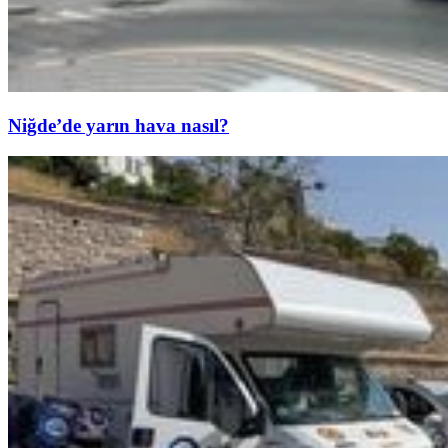
Niğde’de yarın hava nasıl?