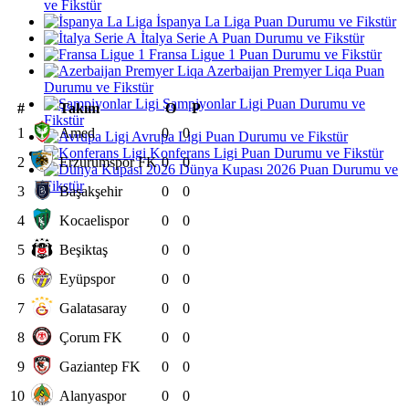
ve Fikstür
İspanya La Liga Puan Durumu ve Fikstür
İtalya Serie A Puan Durumu ve Fikstür
Fransa Ligue 1 Puan Durumu ve Fikstür
Azerbaijan Premyer Liqa Puan
Durumu ve Fikstür
Şampiyonlar Ligi Puan Durumu ve
#
Takım
O
P
Fikstür
1
Amed
0
0
Avrupa Ligi Puan Durumu ve Fikstür
Konferans Ligi Puan Durumu ve Fikstür
2
Erzurumspor FK
0
0
Dünya Kupası 2026 Puan Durumu ve
Fikstür
3
Başakşehir
0
0
4
Kocaelispor
0
0
5
Beşiktaş
0
0
6
Eyüpspor
0
0
7
Galatasaray
0
0
8
Çorum FK
0
0
9
Gaziantep FK
0
0
10
Alanyaspor
0
0