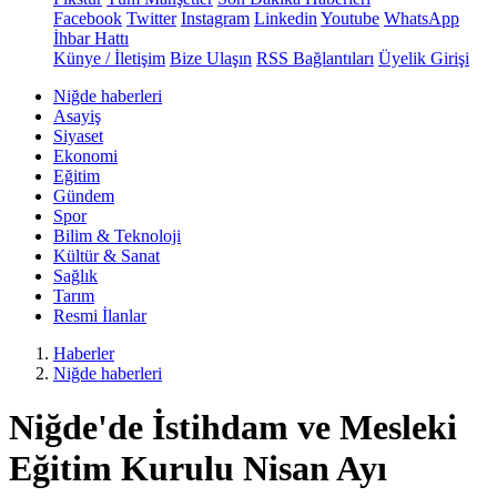
Facebook
Twitter
Instagram
Linkedin
Youtube
WhatsApp
İhbar Hattı
Künye / İletişim
Bize Ulaşın
RSS Bağlantıları
Üyelik Girişi
Niğde haberleri
Asayiş
Siyaset
Ekonomi
Eğitim
Gündem
Spor
Bilim & Teknoloji
Kültür & Sanat
Sağlık
Tarım
Resmi İlanlar
Haberler
Niğde haberleri
Niğde'de İstihdam ve Mesleki
Eğitim Kurulu Nisan Ayı