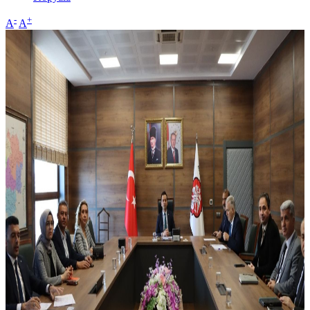
-
+
A
A