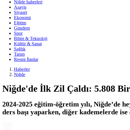
Niğde haberleri
Asayiş
Siyaset
Ekonomi
Eğitim
Gündem
Spor
Bilim & Teknoloji
Kültür & Sanat
Sağlık
Tarım
Resmi İlanlar
Haberler
Niğde
Niğde'de İlk Zil Çaldı: 5.808 Bi
2024-2025 eğitim-öğretim yılı, Niğde’de hey
ders başı yaparken, diğer kademelerde ise 