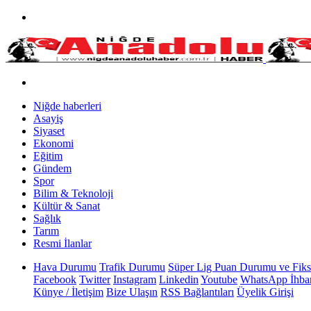
Niğde haberleri
Asayiş
Siyaset
Ekonomi
Eğitim
Gündem
Spor
Bilim & Teknoloji
Kültür & Sanat
Sağlık
Tarım
Resmi İlanlar
Hava Durumu
Trafik Durumu
Süper Lig Puan Durumu ve Fiks
Facebook
Twitter
Instagram
Linkedin
Youtube
WhatsApp İhbar
Künye / İletişim
Bize Ulaşın
RSS Bağlantıları
Üyelik Girişi