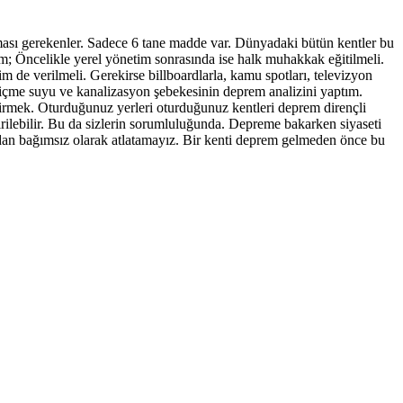
ılması gerekenler. Sadece 6 tane madde var. Dünyadaki bütün kentler bu
rim; Öncelikle yerel yönetim sonrasında ise halk muhakkak eğitilmeli.
itim de verilmeli. Gerekirse billboardlarla, kamu spotları, televizyon
 içme suyu ve kanalizasyon şebekesinin deprem analizini yaptım.
tirmek. Oturduğunuz yerleri oturduğunuz kentleri deprem dirençli
rilebilir. Bu da sizlerin sorumluluğunda. Depreme bakarken siyaseti
dan bağımsız olarak atlatamayız. Bir kenti deprem gelmeden önce bu