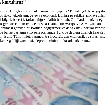
a kurtuluruz’’
preme dirençli yerleşim alanlarını nasıl yaparız? Burada çok basit yap
yapı stoku, ekosistem, çevre ve ekonomi. Bunları şu şekilde açıklayabili
bilgisi, becerisi, farkındalığı ve kültürü olmalı. Okullarda mutlaka eğ
irmek gerekir. Bunun için de mesela Istanbul'un Avrupa ve Asya yakasının
 Yapılması gereken bu boruları değiştirmek ve daha esnek borular yerleş
bu işe başlanırsa 15 sene içerisinde Türkiye deprem dirençli hale geti
yin. Bunu Türk milleti yapmadığı sürece 21. asrı ekonomik ve siyasi açı
 kente geldiği zaman siz depremi minimum hasarla atlatırsınız.