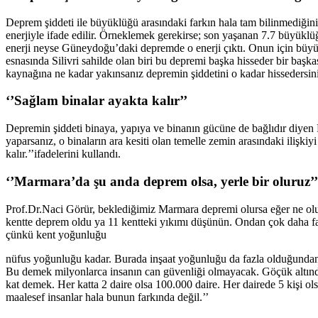
Deprem şiddeti ile büyüklüğü arasındaki farkın hala tam bilinmediğinin al
enerjiyle ifade edilir. Örneklemek gerekirse; son yaşanan 7.7 büyüklüğü
enerji neyse Güneydoğu’daki depremde o enerji çıktı. Onun için büyu
esnasında Silivri sahilde olan biri bu depremi başka hisseder bir ba
kaynağına ne kadar yakınsanız depremin şiddetini o kadar hissedersiniz
‘’Sağlam binalar ayakta kalır’’
Depremin şiddeti binaya, yapıya ve binanın gücüne de bağlıdır diyen Pr
yaparsanız, o binaların ara kesiti olan temelle zemin arasındaki ilişk
kalır.’’ifadelerini kullandı.
‘’Marmara’da şu anda deprem olsa, yerle bir oluruz’’
Prof.Dr.Naci Görür, beklediğimiz Marmara depremi olursa eğer ne olur 
kentte deprem oldu ya 11 kentteki yıkımı düşünün. Ondan çok daha fa
çünkü kent yoğunluğu
nüfus yoğunluğu kadar. Burada inşaat yoğunluğu da fazla olduğunda
Bu demek milyonlarca insanın can güvenliği olmayacak. Göçük altı
kat demek. Her katta 2 daire olsa 100.000 daire. Her dairede 5 kişi o
maalesef insanlar hala bunun farkında değil.’’