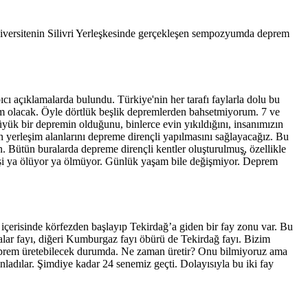
Üniversitenin Silivri Yerleşkesinde gerçekleşen sempozyumda deprem
cı açıklamalarda bulundu. Türkiye'nin her tarafı faylarla dolu bu
olacak. Öyle dörtlük beşlik depremlerden bahsetmiyorum. 7 ve
̈yük bir depremin olduğunu, binlerce evin yıkıldığını, insanımızın
 yerleşim alanlarını depreme dirençli yapılmasını sağlayacağız. Bu
tün buralarda depreme dirençli kentler oluşturulmuş̧, özellikle
a ölüyor ya ölmüyor. Günlük yaşam bile değişmiyor. Deprem
risinde körfezden başlayıp Tekirdağ’a giden bir fay zonu var. Bu
r fayı, diğeri Kumburgaz fayı öbürü de Tekirdağ fayı. Bizim
 Ve deprem üretebilecek durumda. Ne zaman üretir? Onu bilmiyoruz ama
adılar. Şimdiye kadar 24 senemiz geçti. Dolayısıyla bu iki fay