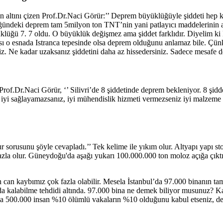
tını çizen Prof.Dr.Naci Görür:’’ Deprem büyüklüğüyle şiddeti hep karıs
ndeki deprem tam 5milyon ton TNT’nin yani patlayıcı maddelerinin aynı an
̈klüğü 7. 7 oldu. O büyüklük değişmez ama şiddet farklıdır. Diye
şkası o esnada Istranca tepesinde olsa deprem olduğunu anlamaz bile. 
. Ne kadar uzaksanız şiddetini daha az hissedersiniz. Sadece mesafe deği
of.Dr.Naci Görür, ‘’ Silivri’de 8 şiddetinde deprem bekleniyor. 8 şiddet
iyi iyi sağlayamazsanız, iyi mühendislik hizmeti vermezseniz iyi malze
sorusunu şöyle cevapladı.’’ Tek kelime ile yıkım olur. Altyapı yapı st
zla olur. Güneydoğu'da aşağı yukarı 100.000.000 ton moloz açığa çık
n can kaybımız çok fazla olabilir. Mesela İstanbul’da 97.000 binanın tam
nda kalabilme tehdidi altında. 97.000 bina ne demek biliyor musunuz? K
lsa 500.000 insan %10 ölümlü vakaların %10 olduğunu kabul etseniz, d