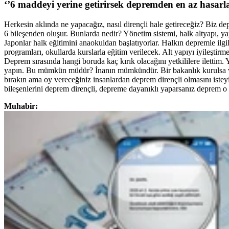
‘’6 maddeyi yerine getirirsek depremden en az hasarl
Herkesin aklında ne yapacağız, nasıl dirençli hale getireceğiz? Biz de
6 bileşenden oluşur. Bunlarda nedir? Yönetim sistemi, halk altyapı, 
Japonlar halk eğitimini anaokuldan başlatıyorlar. Halkın depremle ilgili 
programları, okullarda kurslarla eğitim verilecek. Alt yapıyı iyileşt
Deprem sırasında hangi boruda kaç kırık olacağını yetkililere ilettim.
yapın. Bu mümkün müdür? İnanın mümkündür. Bir bakanlık kurulsa ve 
bırakın ama oy vereceğiniz insanlardan deprem dirençli olmasını iste
bileşenlerini deprem dirençli, depreme dayanıklı yaparsanız deprem o
Muhabir: