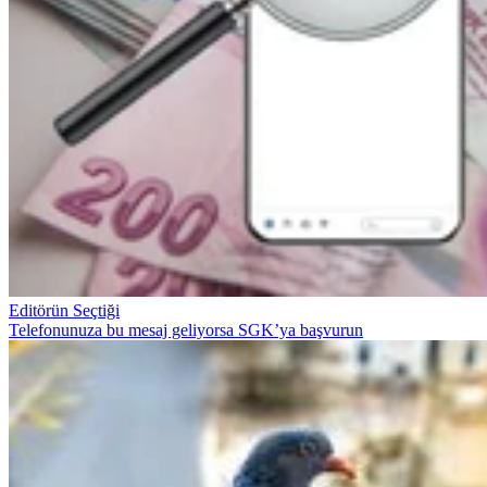
Editörün Seçtiği
Telefonunuza bu mesaj geliyorsa SGK’ya başvurun