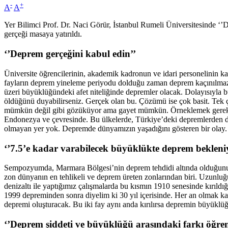
-
+
A
A
Yer Bilimci Prof. Dr. Naci Görür, İstanbul Rumeli Üniversitesinde ‘’
gerçeği masaya yatırıldı.
‘’Deprem gerçeğini kabul edin’’
Üniversite öğrencilerinin, akademik kadronun ve idari personelinin kat
fayların deprem yineleme periyodu dolduğu zaman deprem kaçınılmaz o
üzeri büyüklüğündeki afet niteliğinde depremler olacak. Dolayısıyla b
öldüğünü duyabilirseniz. Gerçek olan bu. Çözümü ise çok basit. Tek 
mümkün değil gibi gözüküyor ama gayet mümkün. Örneklemek gerekirse, K
Endonezya ve çevresinde. Bu ülkelerde, Türkiye’deki depremlerden daha 
olmayan yer yok. Depremde dünyamızın yaşadığını gösteren bir olay
‘’7.5’e kadar varabilecek büyüklükte deprem bekleni
Sempozyumda, Marmara Bölgesi’nin deprem tehdidi altında olduğunu vur
zon dünyanın en tehlikeli ve deprem üreten zonlarından biri. Uzunluğ
denizaltı ile yaptığımız çalışmalarda bu kısmın 1910 senesinde kırıld
1999 depreminden sonra diyelim ki 30 yıl içerisinde. Her an olmak ka
depremi oluşturacak. Bu iki fay aynı anda kırılırsa depremin büyüklüğ
‘’Deprem şiddeti ve büyüklüğü arasındaki farkı öğre