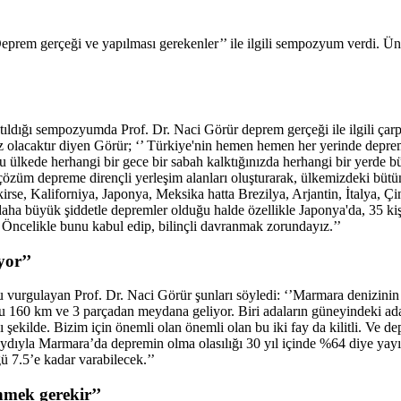
Deprem gerçeği ve yapılması gerekenler’’ ile ilgili sempozyum verdi. 
ıldığı sempozyumda Prof. Dr. Naci Görür deprem gerçeği ile ilgili çarpı
lacaktır diyen Görür; ‘’ Türkiye'nin hemen hemen her yerinde deprem 
u ülkede herhangi bir gece bir sabah kalktığınızda herhangi bir yerde bu
çözüm depreme dirençli yerleşim alanları oluşturarak, ülkemizdeki bütün
aliforniya, Japonya, Meksika hatta Brezilya, Arjantin, İtalya, Çin. Bü
büyük şiddetle depremler olduğu halde özellikle Japonya'da, 35 kişi y
. Öncelikle bunu kabul edip, bilinçli davranmak zorundayız.’’
yor’’
gulayan Prof. Dr. Naci Görür şunları söyledi: ‘’Marmara denizinin içe
u 160 km ve 3 parçadan meydana geliyor. Biri adaların güneyindeki adala
ığı şekilde. Bizim için önemli olan önemli olan bu iki fay da kilitli.
ydıyla Marmara’da depremin olma olasılığı 30 yıl içinde %64 diye yayınl
ü 7.5’e kadar varabilecek.’’
nmek gerekir’’