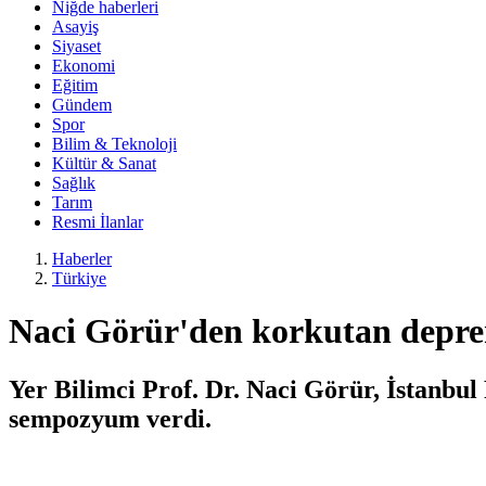
Niğde haberleri
Asayiş
Siyaset
Ekonomi
Eğitim
Gündem
Spor
Bilim & Teknoloji
Kültür & Sanat
Sağlık
Tarım
Resmi İlanlar
Haberler
Türkiye
Naci Görür'den korkutan deprem
Yer Bilimci Prof. Dr. Naci Görür, İstanbul 
sempozyum verdi.