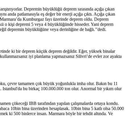
̧tırıyorlar. Depremin büyüklüğü deprem sırasında açığa çıkan
da patlamasıyla eş değer bir enerji açığa çıktı. Açığa çıkan
lim ki Marmara’da Kumburgaz fayı üzerinde deprem oldu. Deprem
Çünkü o kişi depremi 5 veya 4 büyüklüğünde hisseder. Yani deprem
l depremin büyüklüğüne veya derinliğine de bağlı.’’dedi.
inde ki bir deprem küçük deprem değildir. Eğer, yüksek binalar
me kullanmazsanız iyi planlama yapmazsanız Silivri’de evler zor ayakta
oku, çevre tamamen çok büyük yoğunlukla imha olur. Bakın bu 11
tı. Istanbul'da bu birkaç 100.000.000 ton olur. Anormal bir yıkım olur
amen çökeceği IBB tarafından yapılan çalışmalarda ortaya kondu.
abaca 10bin bina üzerinden hesaplasak. 10bin bina 5 katlı olsa 50.000
emek ki 500 binlerce insan. Marmara böyle bir tehdit altında. Ve