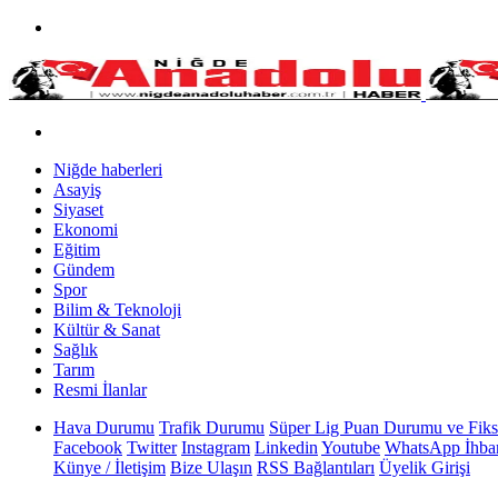
Niğde haberleri
Asayiş
Siyaset
Ekonomi
Eğitim
Gündem
Spor
Bilim & Teknoloji
Kültür & Sanat
Sağlık
Tarım
Resmi İlanlar
Hava Durumu
Trafik Durumu
Süper Lig Puan Durumu ve Fiks
Facebook
Twitter
Instagram
Linkedin
Youtube
WhatsApp İhbar
Künye / İletişim
Bize Ulaşın
RSS Bağlantıları
Üyelik Girişi