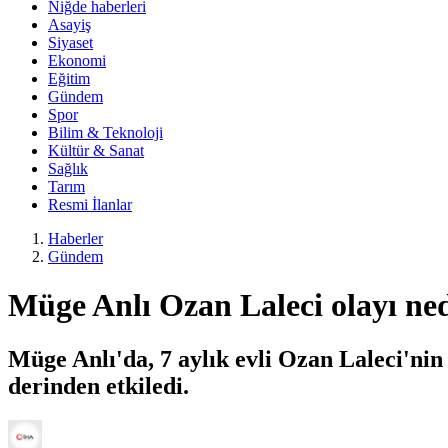
Niğde haberleri
Asayiş
Siyaset
Ekonomi
Eğitim
Gündem
Spor
Bilim & Teknoloji
Kültür & Sanat
Sağlık
Tarım
Resmi İlanlar
Haberler
Gündem
Müge Anlı Ozan Laleci olayı ne
Müge Anlı'da, 7 aylık evli Ozan Laleci'nin
derinden etkiledi.