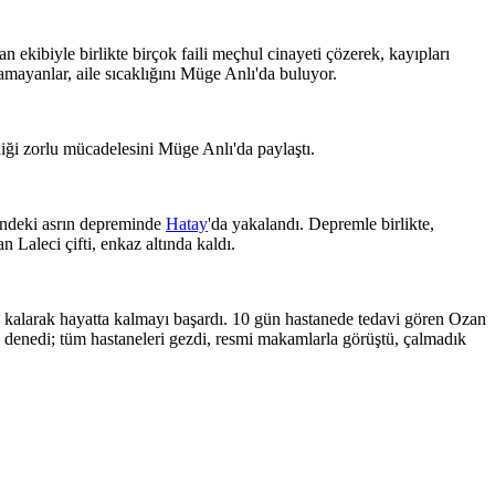
 ekibiyle birlikte birçok faili meçhul cinayeti çözerek, kayıpları
lamayanlar, aile sıcaklığını Müge Anlı'da buluyor.
ği zorlu mücadelesini Müge Anlı'da paylaştı.
ndeki asrın depreminde
Hatay
'da yakalandı. Depremle birlikte,
 Laleci çifti, enkaz altında kaldı.
da kalarak hayatta kalmayı başardı. 10 gün hastanede tedavi gören Ozan
u denedi; tüm hastaneleri gezdi, resmi makamlarla görüştü, çalmadık