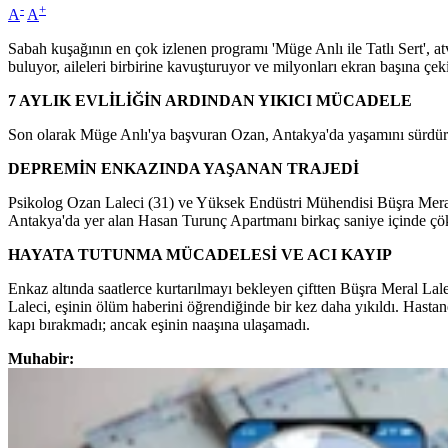
-
+
A
A
Sabah kuşağının en çok izlenen programı 'Müge Anlı ile Tatlı Sert', at
buluyor, aileleri birbirine kavuşturuyor ve milyonları ekran başına çek
7 AYLIK EVLİLİĞİN ARDINDAN YIKICI MÜCADELE
Son olarak Müge Anlı'ya başvuran Ozan, Antakya'da yaşamını sürdüren
DEPREMİN ENKAZINDA YAŞANAN TRAJEDİ
Psikolog Ozan Laleci (31) ve Yüksek Endüstri Mühendisi Büşra Meral
Antakya'da yer alan Hasan Turunç Apartmanı birkaç saniye içinde çöktü.
HAYATA TUTUNMA MÜCADELESİ VE ACI KAYIP
Enkaz altında saatlerce kurtarılmayı bekleyen çiftten Büşra Meral Lal
Laleci, eşinin ölüm haberini öğrendiğinde bir kez daha yıkıldı. Hasta
kapı bırakmadı; ancak eşinin naaşına ulaşamadı.
Muhabir: