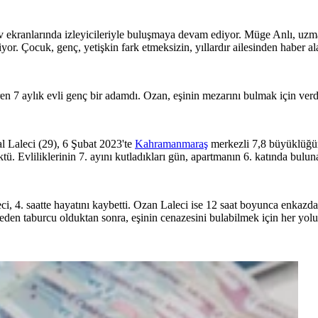
v ekranlarında izleyicileriyle buluşmaya devam ediyor. Müge Anlı, uzman
iyor. Çocuk, genç, yetişkin fark etmeksizin, yıllardır ailesinden haber a
 7 aylık evli genç bir adamdı. Ozan, eşinin mezarını bulmak için verdi
 Laleci (29), 6 Şubat 2023'te
Kahramanmaraş
merkezli 7,8 büyüklüğü
 Evliliklerinin 7. ayını kutladıkları gün, apartmanın 6. katında bulunan
eci, 4. saatte hayatını kaybetti. Ozan Laleci ise 12 saat boyunca enkaz
neden taburcu olduktan sonra, eşinin cenazesini bulabilmek için her yol