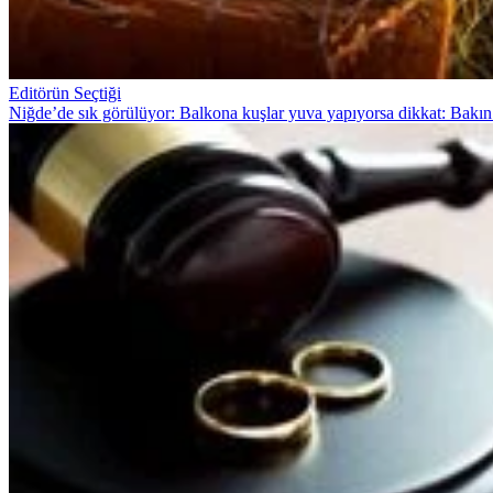
Editörün Seçtiği
Niğde’de sık görülüyor: Balkona kuşlar yuva yapıyorsa dikkat: Bakın