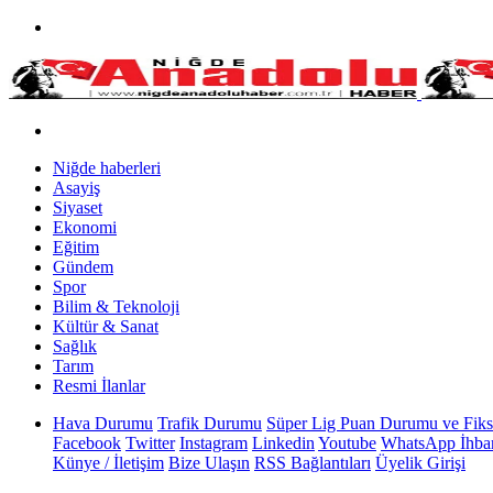
Niğde haberleri
Asayiş
Siyaset
Ekonomi
Eğitim
Gündem
Spor
Bilim & Teknoloji
Kültür & Sanat
Sağlık
Tarım
Resmi İlanlar
Hava Durumu
Trafik Durumu
Süper Lig Puan Durumu ve Fiks
Facebook
Twitter
Instagram
Linkedin
Youtube
WhatsApp İhbar
Künye / İletişim
Bize Ulaşın
RSS Bağlantıları
Üyelik Girişi