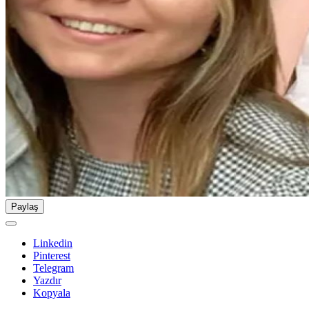
Paylaş
Linkedin
Pinterest
Telegram
Yazdır
Kopyala