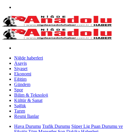
Niğde haberleri
Asayiş
Siyaset
Ekonomi
Eğitim
Gündem
Spor
Bilim & Teknoloji
Kültür & Sanat
Sağlık
Tarım
Resmi İlanlar
Hava Durumu
Trafik Durumu
Süper Lig Puan Durumu ve
Fikstür
Tüm Manşetler
Son Dakika Haberleri