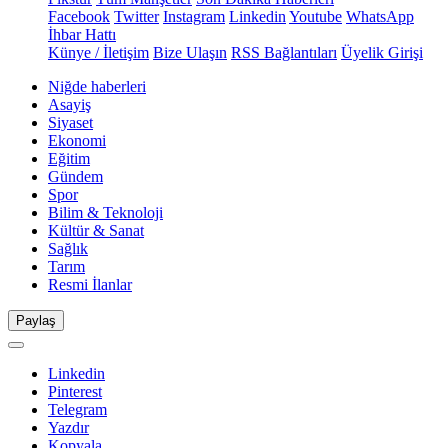
Facebook
Twitter
Instagram
Linkedin
Youtube
WhatsApp
İhbar Hattı
Künye / İletişim
Bize Ulaşın
RSS Bağlantıları
Üyelik Girişi
Niğde haberleri
Asayiş
Siyaset
Ekonomi
Eğitim
Gündem
Spor
Bilim & Teknoloji
Kültür & Sanat
Sağlık
Tarım
Resmi İlanlar
Paylaş
Linkedin
Pinterest
Telegram
Yazdır
Kopyala