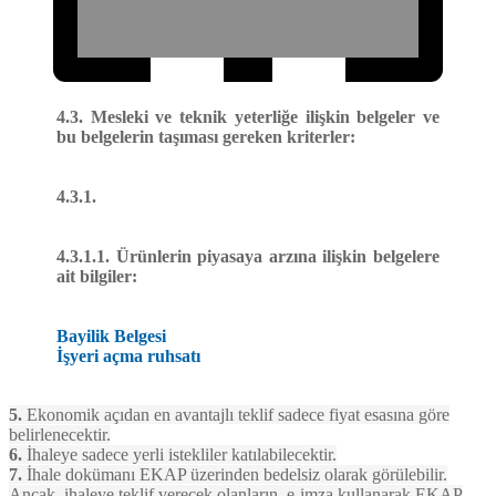
4.3. Mesleki ve teknik yeterliğe ilişkin belgeler ve
bu belgelerin taşıması gereken kriterler:
4.3.1.
4.3.1.1. Ürünlerin piyasaya arzına ilişkin belgelere
ait bilgiler:
Bayilik Belgesi
İşyeri açma ruhsatı
5.
Ekonomik açıdan en avantajlı teklif sadece fiyat esasına göre
belirlenecektir.
6.
İhaleye sadece yerli istekliler katılabilecektir.
7.
İhale dokümanı EKAP üzerinden bedelsiz olarak görülebilir.
Ancak, ihaleye teklif verecek olanların, e-imza kullanarak EKAP