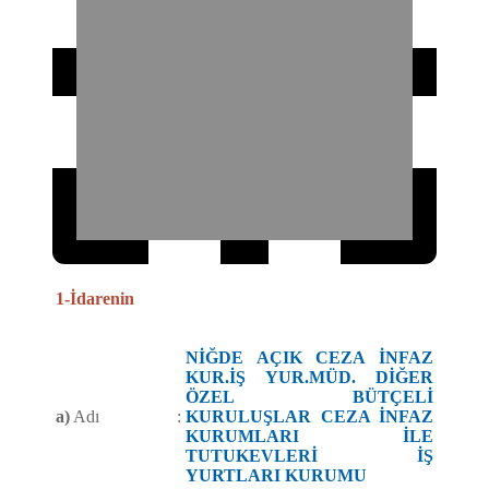
1-İdarenin
NİĞDE AÇIK CEZA İNFAZ
KUR.İŞ YUR.MÜD. DİĞER
ÖZEL BÜTÇELİ
a)
Adı
:
KURULUŞLAR CEZA İNFAZ
KURUMLARI İLE
TUTUKEVLERİ İŞ
YURTLARI KURUMU