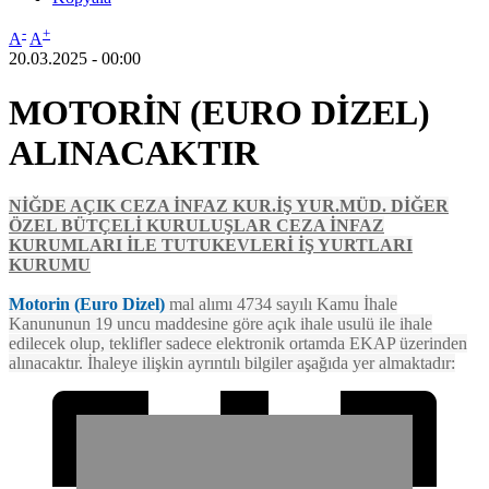
-
+
A
A
20.03.2025 - 00:00
MOTORİN (EURO DİZEL)
ALINACAKTIR
NİĞDE AÇIK CEZA İNFAZ KUR.İŞ YUR.MÜD. DİĞER
ÖZEL BÜTÇELİ KURULUŞLAR CEZA İNFAZ
KURUMLARI İLE TUTUKEVLERİ İŞ YURTLARI
KURUMU
Motorin (Euro Dizel)
mal alımı 4734 sayılı Kamu İhale
Kanununun 19 uncu maddesine göre açık ihale usulü ile ihale
edilecek olup, teklifler sadece elektronik ortamda EKAP üzerinden
alınacaktır. İhaleye ilişkin ayrıntılı bilgiler aşağıda yer almaktadır: