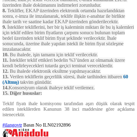
üzerinden ihale dokümanını indirmeleri zorunludur.
8.
Teklifler, EKAP üzerinden elektronik ortamda hazırlandıktan
sonra, e-imza ile imzalanarak, teklife ilişkin e-anahtar ile birlikte
ihale tarih ve saatine kadar EKAP üzerinden gönderilecektir.
9.
İstekliler tekliflerini, her bir iş kaleminin miktarı ile bu iş kalemleri
için teklif edilen birim fiyatların çarpımı sonucu bulunan toplam
bedel üzerinden teklif birim fiyat şeklinde verilecektir. İhale
sonucunda, üzerine ihale yapılan istekli ile birim fiyat sözleşme
imzalanacaktır.
10.
Bu ihalede, işin tamamı için teklif verilecektir.
11.
İstekliler teklif ettikleri bedelin %3’ünden az olmamak üzere
kendi belirleyecekleri tutarda geçici teminat vereceklerdir.
12.
Bu ihalede elektronik eksiltme yapılmayacaktır.
13.
Verilen tekliflerin geçerlilik süresi, ihale tarihinden itibaren
60
(Altmış)
takvim günüdür.
14.
Konsorsiyum olarak ihaleye teklif verilemez.
15. Diğer hususlar:
Teklif fiyatı ihale komisyonu tarafından aşırı düşük olarak tespit
edilen isteklilerden Kanunun 38 inci maddesine göre açıklama
istenecektir.
#ilangovtr
Basın No ILN02192896