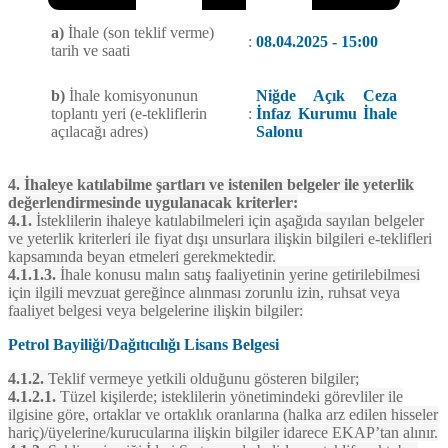
a)
İhale (son teklif verme)
:
08.04.2025 - 15:00
tarih ve saati
b)
İhale komisyonunun
Niğde Açık Ceza
toplantı yeri (e-tekliflerin
:
İnfaz Kurumu İhale
açılacağı adres)
Salonu
4. İhaleye katılabilme şartları ve istenilen belgeler ile yeterlik
değerlendirmesinde uygulanacak kriterler:
4.1.
İsteklilerin ihaleye katılabilmeleri için aşağıda sayılan belgeler
ve yeterlik kriterleri ile fiyat dışı unsurlara ilişkin bilgileri e-teklifleri
kapsamında beyan etmeleri gerekmektedir.
4.1.1.3.
İhale konusu malın satış faaliyetinin yerine getirilebilmesi
için ilgili mevzuat gereğince alınması zorunlu izin, ruhsat veya
faaliyet belgesi veya belgelerine ilişkin bilgiler:
Petrol Bayiliği/Dağıtıcılığı Lisans Belgesi
4.1.2.
Teklif vermeye yetkili olduğunu gösteren bilgiler;
4.1.2.1.
Tüzel kişilerde; isteklilerin yönetimindeki görevliler ile
ilgisine göre, ortaklar ve ortaklık oranlarına (halka arz edilen hisseler
hariç)/üyelerine/kurucularına ilişkin bilgiler idarece EKAP’tan alınır.