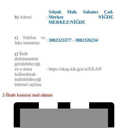
Selçuk Mah. Sabancı Cad.
b)
Adresi
:
Merkez NİĞDE
MERKEZ/NİĞDE
c)
Telefon ve
:
3882323377 - 3882326234
faks numarası
ç)
İhale
dokümanının
görülebileceği
ve e-imza
:
https://ekap.kik.gov.tr/EKAP/
kullanılarak
indirilebileceği
internet sayfası
2-İhale konusu mal alımın