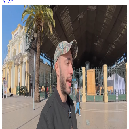
-
+
A
A