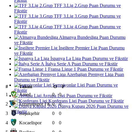
Fikstür
TFF 3.Lig 2.Grup Puan Durumu ve
Fikstür
TFF 3.Lig 3.Grup Puan Durumu ve
Fikstür
TFF 3.Lig 4.Grup Puan Durumu ve
Fikstür
Almanya Bundesliga Puan Durumu
ve Fikstür
İngiltere Premier Lig Puan Durumu
ve Fikstür
İspanya La Liga Puan Durumu ve Fikstür
İtalya Serie A Puan Durumu ve Fikstür
Fransa Ligue 1 Puan Durumu ve Fikstür
Azerbaijan Premyer Liqa Puan
Durumu ve Fikstür
Şampiyonlar Ligi Puan Durumu ve
#
Takım
O
P
Fikstür
1
Amed
0
0
Avrupa Ligi Puan Durumu ve Fikstür
Konferans Ligi Puan Durumu ve Fikstür
2
Erzurumspor FK
0
0
Dünya Kupası 2026 Puan Durumu ve
Fikstür
3
Başakşehir
0
0
4
Kocaelispor
0
0