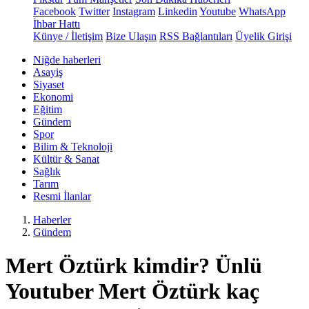
Facebook
Twitter
Instagram
Linkedin
Youtube
WhatsApp
İhbar Hattı
Künye / İletişim
Bize Ulaşın
RSS Bağlantıları
Üyelik Girişi
Niğde haberleri
Asayiş
Siyaset
Ekonomi
Eğitim
Gündem
Spor
Bilim & Teknoloji
Kültür & Sanat
Sağlık
Tarım
Resmi İlanlar
Haberler
Gündem
Mert Öztürk kimdir? Ünlü
Youtuber Mert Öztürk kaç