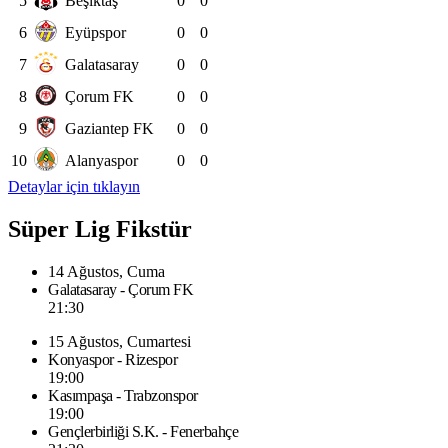
5
Beşiktaş
0
0
6
Eyüpspor
0
0
7
Galatasaray
0
0
8
Çorum FK
0
0
9
Gaziantep FK
0
0
10
Alanyaspor
0
0
Detaylar için tıklayın
Süper Lig Fikstür
14 Ağustos, Cuma
Galatasaray - Çorum FK
21:30
15 Ağustos, Cumartesi
Konyaspor - Rizespor
19:00
Kasımpaşa - Trabzonspor
19:00
Gençlerbirliği S.K. - Fenerbahçe