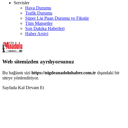
Servisler
Hava Durumu
Trafik Durumu
Süper Lig Puan Durumu ve Fikstür
Tüm Manşetler
Son Dakika Haberleri
Haber Arşivi
Web sitemizden ayrılıyorsunuz
Bu bağlantı sizi
https://nigdeanadoluhaber.com.tr
dışındaki bir
siteye yönlendiriyor.
Sayfada Kal
Devam Et