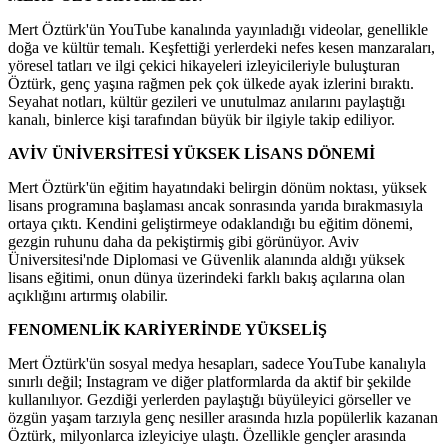
Mert Öztürk'ün YouTube kanalında yayınladığı videolar, genellikle
doğa ve kültür temalı. Keşfettiği yerlerdeki nefes kesen manzaraları,
yöresel tatları ve ilgi çekici hikayeleri izleyicileriyle buluşturan
Öztürk, genç yaşına rağmen pek çok ülkede ayak izlerini bıraktı.
Seyahat notları, kültür gezileri ve unutulmaz anılarını paylaştığı
kanalı, binlerce kişi tarafından büyük bir ilgiyle takip ediliyor.
AVİV ÜNİVERSİTESİ YÜKSEK LİSANS DÖNEMİ
Mert Öztürk'ün eğitim hayatındaki belirgin dönüm noktası, yüksek
lisans programına başlaması ancak sonrasında yarıda bırakmasıyla
ortaya çıktı. Kendini geliştirmeye odaklandığı bu eğitim dönemi,
gezgin ruhunu daha da pekiştirmiş gibi görünüyor. Aviv
Üniversitesi'nde Diplomasi ve Güvenlik alanında aldığı yüksek
lisans eğitimi, onun dünya üzerindeki farklı bakış açılarına olan
açıklığını artırmış olabilir.
FENOMENLİK KARİYERİNDE YÜKSELİŞ
Mert Öztürk'ün sosyal medya hesapları, sadece YouTube kanalıyla
sınırlı değil; Instagram ve diğer platformlarda da aktif bir şekilde
kullanılıyor. Gezdiği yerlerden paylaştığı büyüleyici görseller ve
özgün yaşam tarzıyla genç nesiller arasında hızla popülerlik kazanan
Öztürk, milyonlarca izleyiciye ulaştı. Özellikle gençler arasında