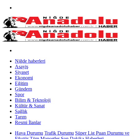
Niğde haberleri
Asayiş
Siyaset
Ekonomi
Eğitim
Gündem
Spor
Bilim & Teknoloji
Kültür & Sanat
Sağlık
Tarım
Resmi İlanlar
Hava Durumu
Trafik Durumu
Süper Lig Puan Durumu ve
Fikstür
Tüm Manşetler
Son Dakika Haberleri