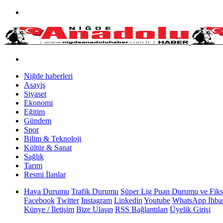
Niğde haberleri
Asayiş
Siyaset
Ekonomi
Eğitim
Gündem
Spor
Bilim & Teknoloji
Kültür & Sanat
Sağlık
Tarım
Resmi İlanlar
Hava Durumu
Trafik Durumu
Süper Lig Puan Durumu ve Fiks
Facebook
Twitter
Instagram
Linkedin
Youtube
WhatsApp İhbar
Künye / İletişim
Bize Ulaşın
RSS Bağlantıları
Üyelik Girişi