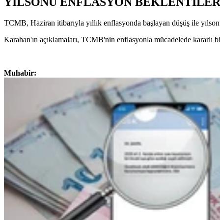
YILSONU ENFLASYON BEKLENTİLER
TCMB, Haziran itibarıyla yıllık enflasyonda başlayan düşüş ile yılson
Karahan'ın açıklamaları, TCMB'nin enflasyonla mücadelede kararlı bir 
Muhabir: