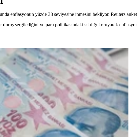
İ
unda enflasyonun yüzde 38 seviyesine inmesini bekliyor. Reuters anketi
duruş sergilediğini ve para politikasındaki sıkılığı koruyarak enflasyo