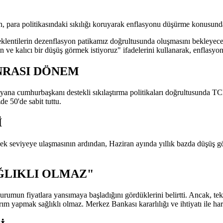
ra politikasındaki sıkılığı koruyarak enflasyonu düşürme konusunda k
 beklentilerin dezenflasyon patikamız doğrultusunda oluşmasını bekley
ve kalıcı bir düşüş görmek istiyoruz" ifadelerini kullanarak, enflasyon
ONRASI DÖNEM
 yana cumhurbaşkanı destekli sıkılaştırma politikaları doğrultusunda 
e 50'de sabit tuttu.
İ
k seviyeye ulaşmasının ardından, Haziran ayında yıllık bazda düşüş gö
ĞLIKLI OLMAZ"
urumun fiyatlara yansımaya başladığını gördüklerini belirtti. Ancak, te
ım yapmak sağlıklı olmaz. Merkez Bankası kararlılığı ve ihtiyatı ile ha