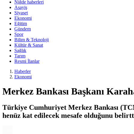
Niğde haberleri
Asayiş
Siyaset
Ekonomi
Eğitim
Gündem
Spor
Bilim & Teknoloji
Kültür & Sanat
Sağlık
Tarım
Resmi İlanlar
Haberler
Ekonomi
Merkez Bankası Başkanı Karaha
Türkiye Cumhuriyet Merkez Bankası (TCMB
henüz kat edilecek mesafe olduğunu belirtt