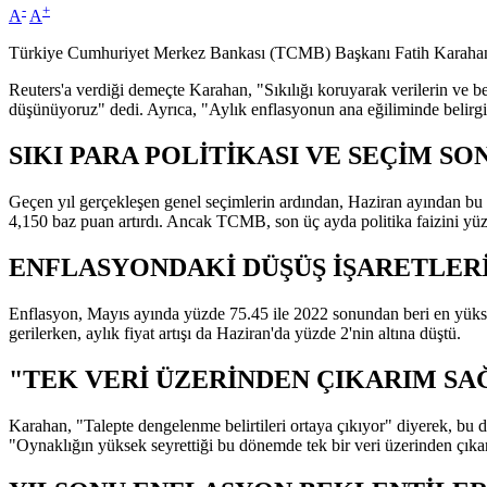
-
+
A
A
Türkiye Cumhuriyet Merkez Bankası (TCMB) Başkanı Fatih Karahan, pa
Reuters'a verdiği demeçte Karahan, "Sıkılığı koruyarak verilerin ve
düşünüyoruz" dedi. Ayrıca, "Aylık enflasyonun ana eğiliminde belirgin 
SIKI PARA POLİTİKASI VE SEÇİM S
Geçen yıl gerçekleşen genel seçimlerin ardından, Haziran ayından bu
4,150 baz puan artırdı. Ancak TCMB, son üç ayda politika faizini yüzd
ENFLASYONDAKİ DÜŞÜŞ İŞARETLER
Enflasyon, Mayıs ayında yüzde 75.45 ile 2022 sonundan beri en yükse
gerilerken, aylık fiyat artışı da Haziran'da yüzde 2'nin altına düştü.
"TEK VERİ ÜZERİNDEN ÇIKARIM SA
Karahan, "Talepte dengelenme belirtileri ortaya çıkıyor" diyerek, bu d
"Oynaklığın yüksek seyrettiği bu dönemde tek bir veri üzerinden çıkar