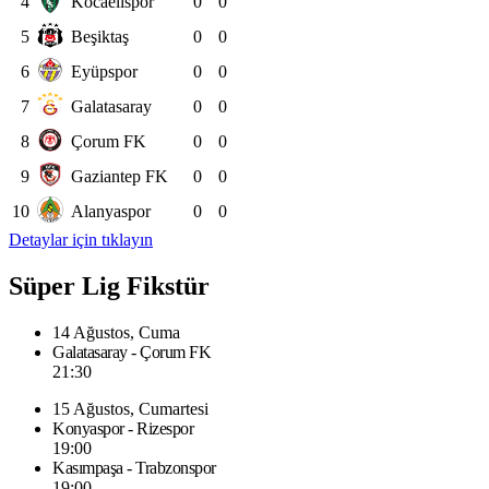
4
Kocaelispor
0
0
5
Beşiktaş
0
0
6
Eyüpspor
0
0
7
Galatasaray
0
0
8
Çorum FK
0
0
9
Gaziantep FK
0
0
10
Alanyaspor
0
0
Detaylar için tıklayın
Süper Lig Fikstür
14 Ağustos, Cuma
Galatasaray - Çorum FK
21:30
15 Ağustos, Cumartesi
Konyaspor - Rizespor
19:00
Kasımpaşa - Trabzonspor
19:00