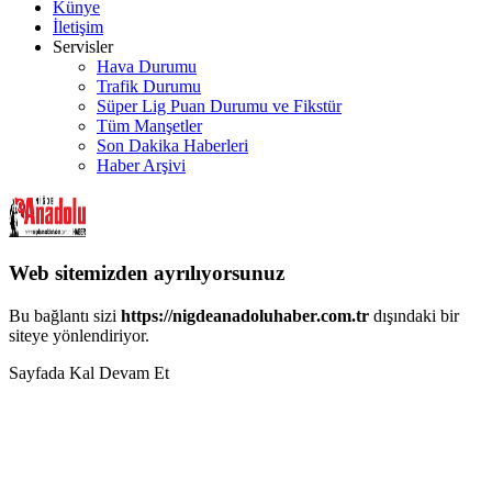
Künye
İletişim
Servisler
Hava Durumu
Trafik Durumu
Süper Lig Puan Durumu ve Fikstür
Tüm Manşetler
Son Dakika Haberleri
Haber Arşivi
Web sitemizden ayrılıyorsunuz
Bu bağlantı sizi
https://nigdeanadoluhaber.com.tr
dışındaki bir
siteye yönlendiriyor.
Sayfada Kal
Devam Et