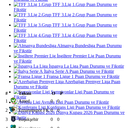
TFF 3.Lig 1.Grup Puan Durumu ve
Fikstür
TFF 3.Lig 2.Grup Puan Durumu ve
Fikstür
TFF 3.Lig 3.Grup Puan Durumu ve
Fikstür
TFF 3.Lig 4.Grup Puan Durumu ve
Fikstür
Almanya Bundesliga Puan Durumu
ve Fikstür
İngiltere Premier Lig Puan Durumu
ve Fikstür
İspanya La Liga Puan Durumu ve Fikstür
İtalya Serie A Puan Durumu ve Fikstür
Fransa Ligue 1 Puan Durumu ve Fikstür
Azerbaijan Premyer Liqa Puan
Durumu ve Fikstür
Şampiyonlar Ligi Puan Durumu ve
#
Takım
O
P
Fikstür
1
Amed
0
0
Avrupa Ligi Puan Durumu ve Fikstür
Konferans Ligi Puan Durumu ve Fikstür
2
Erzurumspor FK
0
0
Dünya Kupası 2026 Puan Durumu ve
Fikstür
3
Başakşehir
0
0