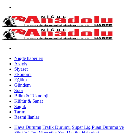
Niğde haberleri
Asayiş
Siyaset
Ekonomi
Eğitim
Gündem
Spor
Bilim & Teknoloji
Kültür & Sanat
Sağlık
Tarım
Resmi İlanlar
Hava Durumu
Trafik Durumu
Süper Lig Puan Durumu ve
Fikstür
Tüm Manşetler
Son Dakika Haberleri