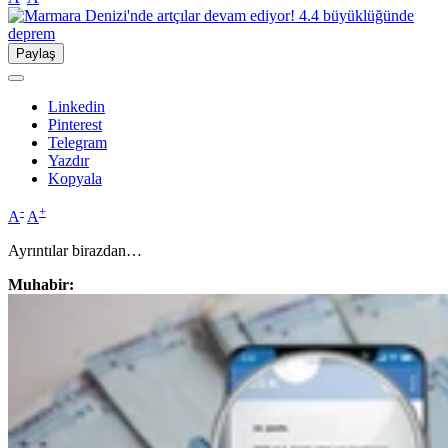
Paylaş
Linkedin
Pinterest
Telegram
Yazdır
Kopyala
-
+
A
A
Ayrıntılar birazdan…
Muhabir: