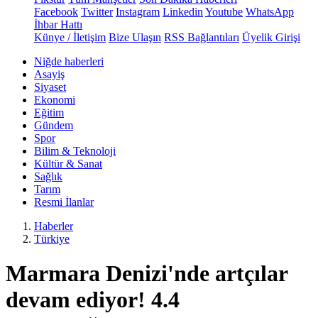
Facebook
Twitter
Instagram
Linkedin
Youtube
WhatsApp
İhbar Hattı
Künye / İletişim
Bize Ulaşın
RSS Bağlantıları
Üyelik Girişi
Niğde haberleri
Asayiş
Siyaset
Ekonomi
Eğitim
Gündem
Spor
Bilim & Teknoloji
Kültür & Sanat
Sağlık
Tarım
Resmi İlanlar
Haberler
Türkiye
Marmara Denizi'nde artçılar
devam ediyor! 4.4