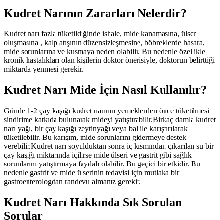
Kudret Narının Zararları Nelerdir?
Kudret narı fazla tüketildiğinde ishale, mide kanamasına, ülser
oluşmasına , kalp atışının düzensizleşmesine, böbreklerde hasara,
mide sorunlarına ve kusmaya neden olabilir. Bu nedenle özellikle
kronik hastalıkları olan kişilerin doktor önerisiyle, doktorun belirttiği
miktarda yenmesi gerekir.
Kudret Narı Mide İçin Nasıl Kullanılır?
Günde 1-2 çay kaşığı kudret narının yemeklerden önce tüketilmesi
sindirime katkıda bulunarak mideyi yatıştırabilir.Birkaç damla kudret
narı yağı, bir çay kaşığı zeytinyağı veya bal ile karıştırılarak
tüketilebilir. Bu karışım, mide sorunlarını gidermeye destek
verebilir.Kudret narı soyulduktan sonra iç kısmından çıkarılan su bir
çay kaşığı miktarında içilirse mide ülseri ve gastrit gibi sağlık
sorunlarını yatıştırmaya faydalı olabilir. Bu geçici bir etkidir. Bu
nedenle gastrit ve mide ülserinin tedavisi için mutlaka bir
gastroenterologdan randevu almanız gerekir.
Kudret Narı Hakkında Sık Sorulan
Sorular