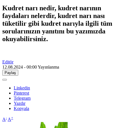
Kudret narı nedir, kudret narının
faydaları nelerdir, kudret narı nası
tüketilir gibi kudret narıyla ilgili tüm
sorularınızın yanıtını bu yazımızda
okuyabilirsiniz.
Editör
12.08.2024 - 00:00
Yayınlanma
Paylaş
Linkedin
Pinterest
Telegram
Yazdır
Kopyala
-
+
A
A