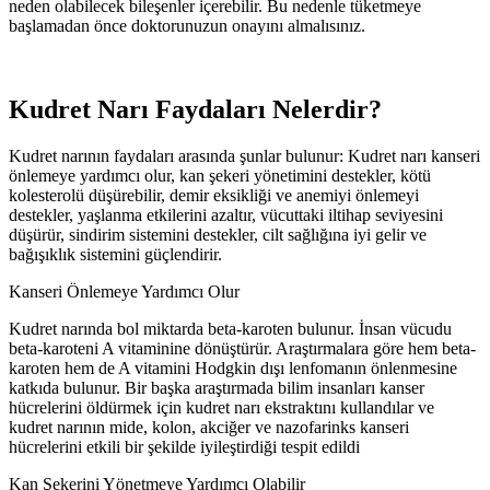
neden olabilecek bileşenler içerebilir. Bu nedenle tüketmeye
başlamadan önce doktorunuzun onayını almalısınız.
Kudret Narı Faydaları Nelerdir?
Kudret narının faydaları arasında şunlar bulunur: Kudret narı kanseri
önlemeye yardımcı olur, kan şekeri yönetimini destekler, kötü
kolesterolü düşürebilir, demir eksikliği ve anemiyi önlemeyi
destekler, yaşlanma etkilerini azaltır, vücuttaki iltihap seviyesini
düşürür, sindirim sistemini destekler, cilt sağlığına iyi gelir ve
bağışıklık sistemini güçlendirir.
Kanseri Önlemeye Yardımcı Olur
Kudret narında bol miktarda beta-karoten bulunur. İnsan vücudu
beta-karoteni A vitaminine dönüştürür. Araştırmalara göre hem beta-
karoten hem de A vitamini Hodgkin dışı lenfomanın önlenmesine
katkıda bulunur. Bir başka araştırmada bilim insanları kanser
hücrelerini öldürmek için kudret narı ekstraktını kullandılar ve
kudret narının mide, kolon, akciğer ve nazofarinks kanseri
hücrelerini etkili bir şekilde iyileştirdiği tespit edildi
Kan Şekerini Yönetmeye Yardımcı Olabilir