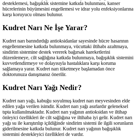
desteklemesi, bağışıklık sistemine katkıda bulunması, kanser
hücrelerinin büyümesini engellemesi ve idrar yolu enfeksiyonlarına
karşı koruyucu olması bulunur.
Kudret Narı Ne İşe Yarar?
Kudret narı barındırdığı antioksidanlar sayesinde hücre hasarının
engellenmesine katkıda bulunmaya, vücuttaki iltihabı azaltmaya,
sindirim sistemine destek vererek bağırsak hareketlerini
düzenlemeye, cilt sağlığına katkıda bulunmaya, bağışıklık sistemini
kuvvetlendirmeye ve dolayısıyla hastalıklara karşı koruma
sağlamaya yarar. Kudret narı tüketmeye başlamadan önce
doktorunuza danışmanız önerilir.
Kudret Narı Yağı Nedir?
Kudret narı yağı, kabuğu soyulmuş kudret narı meyvesinden elde
edilen yağa verilen isimdir. Kudret narı yağı asırlardır geleneksel
tıpta kullanılmaktadır. Kudret narı yağının antioksidan ve iltihap
önleyici özellikleri ile cilt sağlığına ve iltihaba iyi gelir. Kudret narı
yağı su ile karıştırılıp içildiğinde sindirim sistemi ile ilgili sorunların
giderilmesine katkıda bulunur. Kudret narı yağının bağışıklık
sistemini destekleyici özellikleri de vardır.