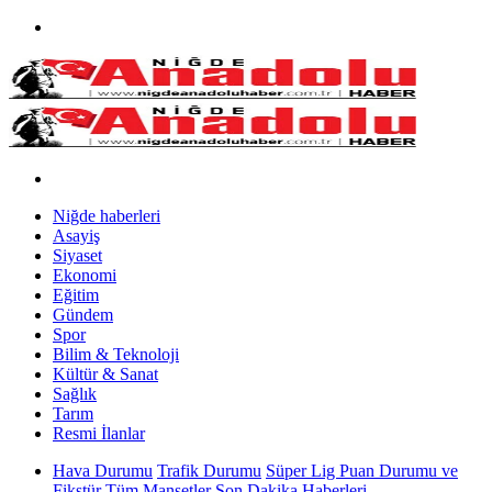
Niğde haberleri
Asayiş
Siyaset
Ekonomi
Eğitim
Gündem
Spor
Bilim & Teknoloji
Kültür & Sanat
Sağlık
Tarım
Resmi İlanlar
Hava Durumu
Trafik Durumu
Süper Lig Puan Durumu ve
Fikstür
Tüm Manşetler
Son Dakika Haberleri