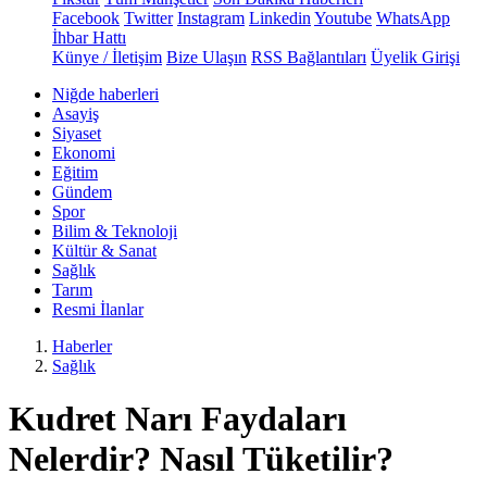
Facebook
Twitter
Instagram
Linkedin
Youtube
WhatsApp
İhbar Hattı
Künye / İletişim
Bize Ulaşın
RSS Bağlantıları
Üyelik Girişi
Niğde haberleri
Asayiş
Siyaset
Ekonomi
Eğitim
Gündem
Spor
Bilim & Teknoloji
Kültür & Sanat
Sağlık
Tarım
Resmi İlanlar
Haberler
Sağlık
Kudret Narı Faydaları
Nelerdir? Nasıl Tüketilir?