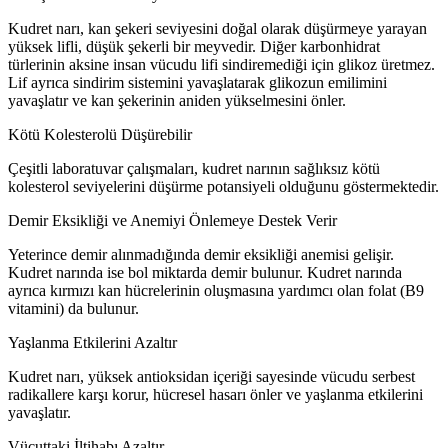
Kudret narı, kan şekeri seviyesini doğal olarak düşürmeye yarayan
yüksek lifli, düşük şekerli bir meyvedir. Diğer karbonhidrat
türlerinin aksine insan vücudu lifi sindiremediği için glikoz üretmez.
Lif ayrıca sindirim sistemini yavaşlatarak glikozun emilimini
yavaşlatır ve kan şekerinin aniden yükselmesini önler.
Kötü Kolesterolü Düşürebilir
Çeşitli laboratuvar çalışmaları, kudret narının sağlıksız kötü
kolesterol seviyelerini düşürme potansiyeli olduğunu göstermektedir.
Demir Eksikliği ve Anemiyi Önlemeye Destek Verir
Yeterince demir alınmadığında demir eksikliği anemisi gelişir.
Kudret narında ise bol miktarda demir bulunur. Kudret narında
ayrıca kırmızı kan hücrelerinin oluşmasına yardımcı olan folat (B9
vitamini) da bulunur.
Yaşlanma Etkilerini Azaltır
Kudret narı, yüksek antioksidan içeriği sayesinde vücudu serbest
radikallere karşı korur, hücresel hasarı önler ve yaşlanma etkilerini
yavaşlatır.
Vücuttaki İltihabı Azaltır