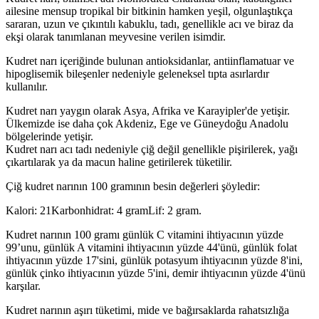
ailesine mensup tropikal bir bitkinin hamken yeşil, olgunlaştıkça
sararan, uzun ve çıkıntılı kabuklu, tadı, genellikle acı ve biraz da
ekşi olarak tanımlanan meyvesine verilen isimdir.
Kudret narı içeriğinde bulunan antioksidanlar, antiinflamatuar ve
hipoglisemik bileşenler nedeniyle geleneksel tıpta asırlardır
kullanılır.
Kudret narı yaygın olarak Asya, Afrika ve Karayipler'de yetişir.
Ülkemizde ise daha çok Akdeniz, Ege ve Güneydoğu Anadolu
bölgelerinde yetişir.
Kudret narı acı tadı nedeniyle çiğ değil genellikle pişirilerek, yağı
çıkartılarak ya da macun haline getirilerek tüketilir.
Çiğ kudret narının 100 gramının besin değerleri şöyledir:
Kalori: 21Karbonhidrat: 4 gramLif: 2 gram.
Kudret narının 100 gramı günlük C vitamini ihtiyacının yüzde
99’unu, günlük A vitamini ihtiyacının yüzde 44'ünü, günlük folat
ihtiyacının yüzde 17'sini, günlük potasyum ihtiyacının yüzde 8'ini,
günlük çinko ihtiyacının yüzde 5'ini, demir ihtiyacının yüzde 4'ünü
karşılar.
Kudret narının aşırı tüketimi, mide ve bağırsaklarda rahatsızlığa