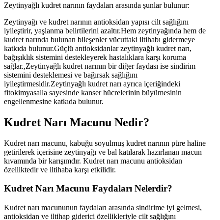
Zeytinyağlı kudret narının faydaları arasında şunlar bulunur:
Zeytinyağı ve kudret narının antioksidan yapısı cilt sağlığını
iyileştirir, yaşlanma belirtilerini azaltır.Hem zeytinyağında hem de
kudret narında bulunan bileşenler vücuttaki iltihabı gidermeye
katkıda bulunur.Güçlü antioksidanlar zeytinyağlı kudret narı,
bağışıklık sistemini destekleyerek hastalıklara karşı koruma
sağlar.,Zeytinyağlı kudret narının bir diğer faydası ise sindirim
sistemini desteklemesi ve bağırsak sağlığını
iyileştirmesidir.Zeytinyağlı kudret narı ayrıca içeriğindeki
fitokimyasalla sayesinde kanser hücrelerinin büyümesinin
engellenmesine katkıda bulunur.
Kudret Narı Macunu Nedir?
Kudret narı macunu, kabuğu soyulmuş kudret narının püre haline
getirilerek içerisine zeytinyağı ve bal katılarak hazırlanan macun
kıvamında bir karışımdır. Kudret narı macunu antioksidan
özelliktedir ve iltihaba karşı etkilidir.
Kudret Narı Macunu Faydaları Nelerdir?
Kudret narı macununun faydaları arasında sindirime iyi gelmesi,
antioksidan ve iltihap giderici özellikleriyle cilt sağlığını