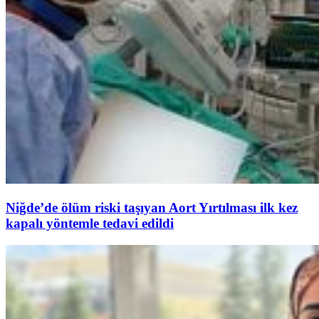
Niğde’de ölüm riski taşıyan Aort Yırtılması ilk kez
kapalı yöntemle tedavi edildi