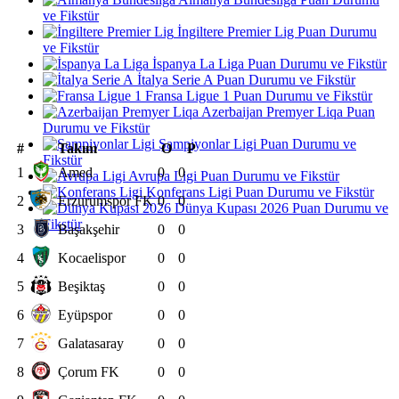
ve Fikstür
İngiltere Premier Lig Puan Durumu
ve Fikstür
İspanya La Liga Puan Durumu ve Fikstür
İtalya Serie A Puan Durumu ve Fikstür
Fransa Ligue 1 Puan Durumu ve Fikstür
Azerbaijan Premyer Liqa Puan
Durumu ve Fikstür
Şampiyonlar Ligi Puan Durumu ve
#
Takım
O
P
Fikstür
1
Amed
0
0
Avrupa Ligi Puan Durumu ve Fikstür
Konferans Ligi Puan Durumu ve Fikstür
2
Erzurumspor FK
0
0
Dünya Kupası 2026 Puan Durumu ve
Fikstür
3
Başakşehir
0
0
4
Kocaelispor
0
0
5
Beşiktaş
0
0
6
Eyüpspor
0
0
7
Galatasaray
0
0
8
Çorum FK
0
0