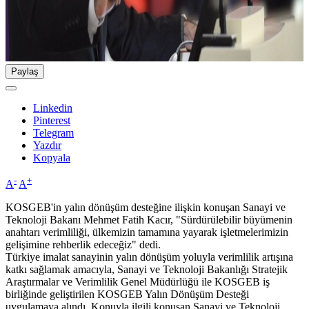
Paylaş
Linkedin
Pinterest
Telegram
Yazdır
Kopyala
-
+
A
A
KOSGEB'in yalın dönüşüm desteğine ilişkin konuşan Sanayi ve
Teknoloji Bakanı Mehmet Fatih Kacır, "Sürdürülebilir büyümenin
anahtarı verimliliği, ülkemizin tamamına yayarak işletmelerimizin
gelişimine rehberlik edeceğiz" dedi.
Türkiye imalat sanayinin yalın dönüşüm yoluyla verimlilik artışına
katkı sağlamak amacıyla, Sanayi ve Teknoloji Bakanlığı Stratejik
Araştırmalar ve Verimlilik Genel Müdürlüğü ile KOSGEB iş
birliğinde geliştirilen KOSGEB Yalın Dönüşüm Desteği
uygulamaya alındı. Konuyla ilgili konuşan Sanayi ve Teknoloji