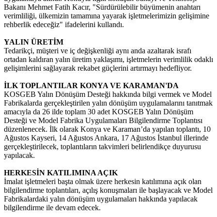
Bakanı Mehmet Fatih Kacır, "Sürdürülebilir büyümenin anahtarı
verimliliği, ülkemizin tamamına yayarak işletmelerimizin gelişimine
rehberlik edeceğiz" ifadelerini kullandı.
YALIN ÜRETİM
Tedarikçi, müşteri ve iç değişkenliği aynı anda azaltarak israfı
ortadan kaldıran yalın üretim yaklaşımı, işletmelerin verimlilik odaklı
gelişimlerini sağlayarak rekabet güçlerini artırmayı hedefliyor.
İLK TOPLANTILAR KONYA VE KARAMAN'DA
KOSGEB Yalın Dönüşüm Desteği hakkında bilgi vermek ve Model
Fabrikalarda gerçekleştirilen yalın dönüşüm uygulamalarını tanıtmak
amacıyla da 26 ilde toplam 30 adet KOSGEB Yalın Dönüşüm
Desteği ve Model Fabrika Uygulamaları Bilgilendirme Toplantısı
düzenlenecek. İlk olarak Konya ve Karaman’da yapılan toplantı, 10
Ağustos Kayseri, 14 Ağustos Ankara, 17 Ağustos İstanbul illerinde
gerçekleştirilecek, toplantıların takvimleri belirlendikçe duyurusu
yapılacak.
HERKESİN KATILIMINA AÇIK
İmalat işletmeleri başta olmak üzere herkesin katılımına açık olan
bilgilendirme toplantıları, açılış konuşmaları ile başlayacak ve Model
Fabrikalardaki yalın dönüşüm uygulamaları hakkında yapılacak
bilgilendirme ile devam edecek.