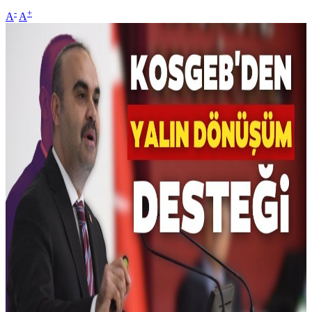
-
+
A
A