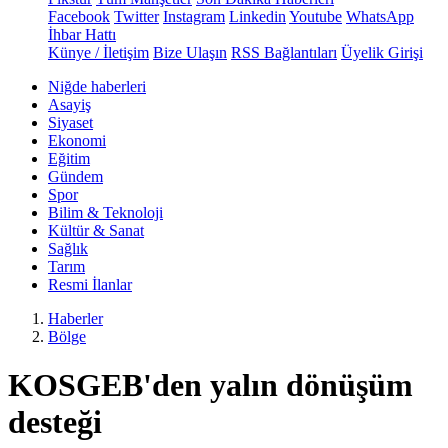
Facebook
Twitter
Instagram
Linkedin
Youtube
WhatsApp
İhbar Hattı
Künye / İletişim
Bize Ulaşın
RSS Bağlantıları
Üyelik Girişi
Niğde haberleri
Asayiş
Siyaset
Ekonomi
Eğitim
Gündem
Spor
Bilim & Teknoloji
Kültür & Sanat
Sağlık
Tarım
Resmi İlanlar
Haberler
Bölge
KOSGEB'den yalın dönüşüm
desteği