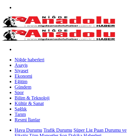
Niğde haberleri
Asayiş
Siyaset
Ekonomi
Eğitim
Gündem
Spor
Bilim & Teknoloji
Kültür & Sanat
Sağlık
Tarım
Resmi İlanlar
Hava Durumu
Trafik Durumu
Süper Lig Puan Durumu ve
Fikstür
Tüm Manşetler
Son Dakika Haberleri