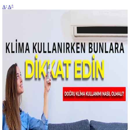
-
+
A
A