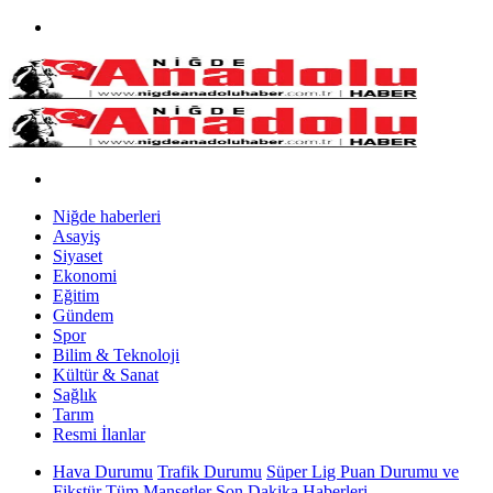
Niğde haberleri
Asayiş
Siyaset
Ekonomi
Eğitim
Gündem
Spor
Bilim & Teknoloji
Kültür & Sanat
Sağlık
Tarım
Resmi İlanlar
Hava Durumu
Trafik Durumu
Süper Lig Puan Durumu ve
Fikstür
Tüm Manşetler
Son Dakika Haberleri