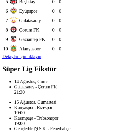
5
Beşiktaş
0
0
6
Eyüpspor
0
0
7
Galatasaray
0
0
8
Çorum FK
0
0
9
Gaziantep FK
0
0
10
Alanyaspor
0
0
Detaylar için tıklayın
Süper Lig Fikstür
14 Ağustos, Cuma
Galatasaray - Çorum FK
21:30
15 Ağustos, Cumartesi
Konyaspor - Rizespor
19:00
Kasımpaşa - Trabzonspor
19:00
Gençlerbirliği S.K. - Fenerbahçe