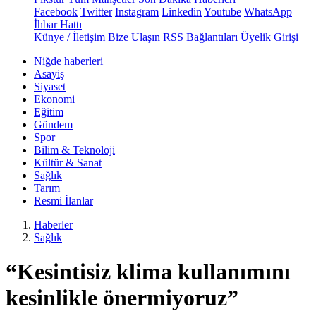
Facebook
Twitter
Instagram
Linkedin
Youtube
WhatsApp
İhbar Hattı
Künye / İletişim
Bize Ulaşın
RSS Bağlantıları
Üyelik Girişi
Niğde haberleri
Asayiş
Siyaset
Ekonomi
Eğitim
Gündem
Spor
Bilim & Teknoloji
Kültür & Sanat
Sağlık
Tarım
Resmi İlanlar
Haberler
Sağlık
“Kesintisiz klima kullanımını
kesinlikle önermiyoruz”