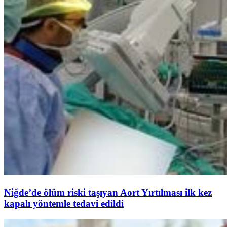
Niğde’de ölüm riski taşıyan Aort Yırtılması ilk kez
kapalı yöntemle tedavi edildi