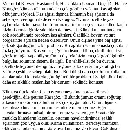
Memorial Kayseri Hastanesi İç Hastalıkları Uzmanı Doç. Dr. Hatice
Karagöz, klima kullanımında en çok görülen vakanın kas ağrıları
olduğunu söyledi. Kas ağrısı dışında klimanın baş ağrısına da
sebebiyet verdiğini ifade eden Karagöz, “Klima özellikle yaz
aylarında bizim hayat konforumuzu artıran bir şey ama etkileri kadar
bizim istemediğimiz sıkıntıları da mevcut. Klima kullanımında en
çok gördüğümüz problem kas ağrıları. Özellikle boyun ve sırt
bölgesinde ağrılara neden olabiliyor. Onun dışında yine baş ağrısı
çok sık gördüğümüz bir problem. Bu ağrıları yakın temasta çok daha
fazla görüyoruz. Kas ve baş ağrıları dışında klima, ciddi bir cilt ve
göz kuruluğu yapabiliyor. Onun dışında bizim en çok gördüğümüz
bulgular, solunum sistemi ile ilgili. En tehlikelisi de bu durum.
Özellikle lejyoner dediğimiz, Legionella bakterisinin yarattığı bir
zatürre çeşidine sebep olabiliyor. Bu tabi ki daha çok toplu kullanım
alanlarındaki klimalarda gördüğümü bir problem. Ev tipi klimalarda
daha az sıklıkla rastlanılan bir durum” şeklinde konuştu.
Klimaya direkt olarak temas etmemeye önem gösterilmesi
gerektiğini dile getiren Karagöz, ”Bulunduğumuz ortamı soğutup,
arkasından o ortamda bulunmak çok uygun olur. Onun dışında
kesintisiz klima kullanımını kesinlikle önermiyoruz. Eğer
havalandırmaya müsait bir ortamımız varsa en geç 3 saatte bir
mutlaka klimaların kapatılıp, ortamın havalandırılması sağlık
açısından çok uygun olur. Klima kullanırken, dereceyi mümkün
olduğunca oda ortamına göre ayarlamamız gerekiyor. Çok düşük