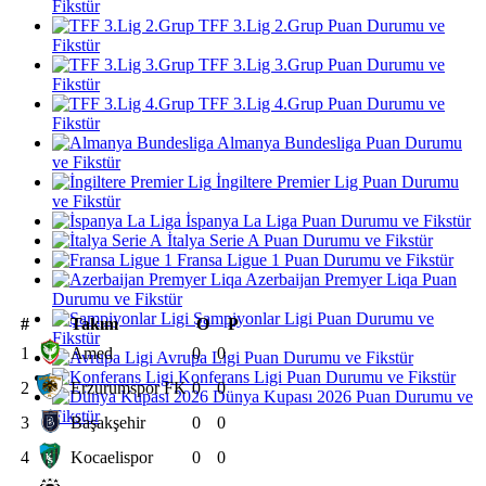
Fikstür
TFF 3.Lig 2.Grup Puan Durumu ve
Fikstür
TFF 3.Lig 3.Grup Puan Durumu ve
Fikstür
TFF 3.Lig 4.Grup Puan Durumu ve
Fikstür
Almanya Bundesliga Puan Durumu
ve Fikstür
İngiltere Premier Lig Puan Durumu
ve Fikstür
İspanya La Liga Puan Durumu ve Fikstür
İtalya Serie A Puan Durumu ve Fikstür
Fransa Ligue 1 Puan Durumu ve Fikstür
Azerbaijan Premyer Liqa Puan
Durumu ve Fikstür
Şampiyonlar Ligi Puan Durumu ve
#
Takım
O
P
Fikstür
1
Amed
0
0
Avrupa Ligi Puan Durumu ve Fikstür
Konferans Ligi Puan Durumu ve Fikstür
2
Erzurumspor FK
0
0
Dünya Kupası 2026 Puan Durumu ve
Fikstür
3
Başakşehir
0
0
4
Kocaelispor
0
0