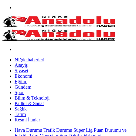
Niğde haberleri
Asayiş
Siyaset
Ekonomi
Eğitim
Gündem
Spor
Bilim & Teknoloji
Kültür & Sanat
Sağlık
Tarım
Resmi İlanlar
Hava Durumu
Trafik Durumu
Süper Lig Puan Durumu ve
Fikstür
Tüm Manşetler
Son Dakika Haberleri