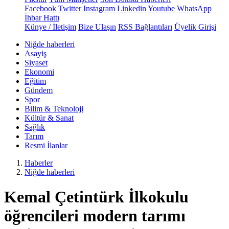
Facebook
Twitter
Instagram
Linkedin
Youtube
WhatsApp
İhbar Hattı
Künye / İletişim
Bize Ulaşın
RSS Bağlantıları
Üyelik Girişi
Niğde haberleri
Asayiş
Siyaset
Ekonomi
Eğitim
Gündem
Spor
Bilim & Teknoloji
Kültür & Sanat
Sağlık
Tarım
Resmi İlanlar
Haberler
Niğde haberleri
Kemal Çetintürk İlkokulu
öğrencileri modern tarımı