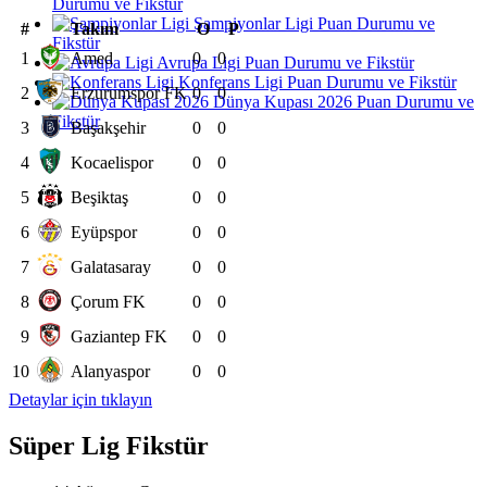
Durumu ve Fikstür
Şampiyonlar Ligi Puan Durumu ve
#
Takım
O
P
Fikstür
1
Amed
0
0
Avrupa Ligi Puan Durumu ve Fikstür
Konferans Ligi Puan Durumu ve Fikstür
2
Erzurumspor FK
0
0
Dünya Kupası 2026 Puan Durumu ve
Fikstür
3
Başakşehir
0
0
4
Kocaelispor
0
0
5
Beşiktaş
0
0
6
Eyüpspor
0
0
7
Galatasaray
0
0
8
Çorum FK
0
0
9
Gaziantep FK
0
0
10
Alanyaspor
0
0
Detaylar için tıklayın
Süper Lig Fikstür