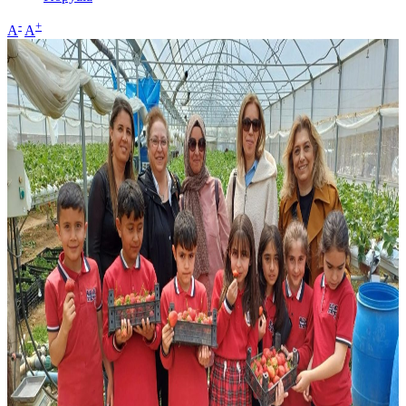
-
+
A
A