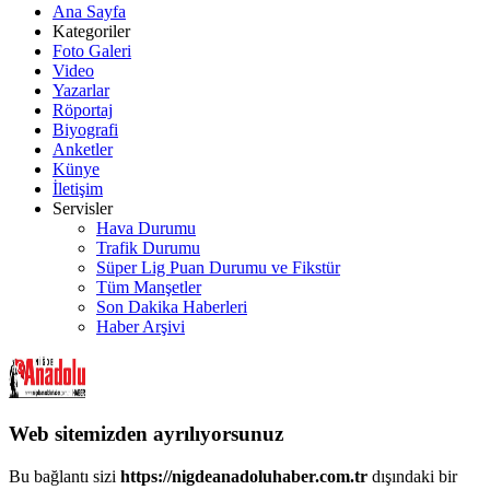
Ana Sayfa
Kategoriler
Foto Galeri
Video
Yazarlar
Röportaj
Biyografi
Anketler
Künye
İletişim
Servisler
Hava Durumu
Trafik Durumu
Süper Lig Puan Durumu ve Fikstür
Tüm Manşetler
Son Dakika Haberleri
Haber Arşivi
Web sitemizden ayrılıyorsunuz
Bu bağlantı sizi
https://nigdeanadoluhaber.com.tr
dışındaki bir