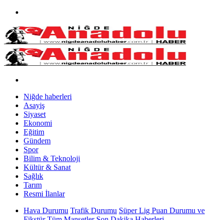
Niğde haberleri
Asayiş
Siyaset
Ekonomi
Eğitim
Gündem
Spor
Bilim & Teknoloji
Kültür & Sanat
Sağlık
Tarım
Resmi İlanlar
Hava Durumu
Trafik Durumu
Süper Lig Puan Durumu ve
Fikstür
Tüm Manşetler
Son Dakika Haberleri