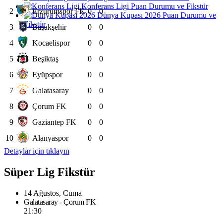
Konferans Ligi Puan Durumu ve Fikstür
2
Erzurumspor FK
0
0
Dünya Kupası 2026 Puan Durumu ve
Fikstür
3
Başakşehir
0
0
4
Kocaelispor
0
0
5
Beşiktaş
0
0
6
Eyüpspor
0
0
7
Galatasaray
0
0
8
Çorum FK
0
0
9
Gaziantep FK
0
0
10
Alanyaspor
0
0
Detaylar için tıklayın
Süper Lig Fikstür
14 Ağustos, Cuma
Galatasaray - Çorum FK
21:30