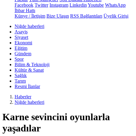
Facebook
Twitter
Instagram
Linkedin
Youtube
WhatsApp
İhbar Hattı
Künye / İletişim
Bize Ulaşın
RSS Bağlantıları
Üyelik Girişi
Niğde haberleri
Asayiş
Siyaset
Ekonomi
Eğitim
Gündem
Spor
Bilim & Teknoloji
Kültür & Sanat
Sağlık
Tarım
Resmi İlanlar
Haberler
Niğde haberleri
Karne sevincini oyunlarla
yaşadılar