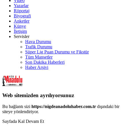
Video
Yazarlar
Röportaj
Biyografi
Anketler
Künye
İletişim
Servisler
Hava Durumu
Trafik Durumu
Süper Lig Puan Durumu ve Fikstür
Tüm Manşetler
Son Dakika Haberleri
Haber Arşivi
Web sitemizden ayrılıyorsunuz
Bu bağlantı sizi
https://nigdeanadoluhaber.com.tr
dışındaki bir
siteye yönlendiriyor.
Sayfada Kal
Devam Et