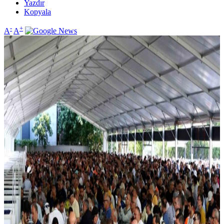
Yazdır
Kopyala
-
+
A
A