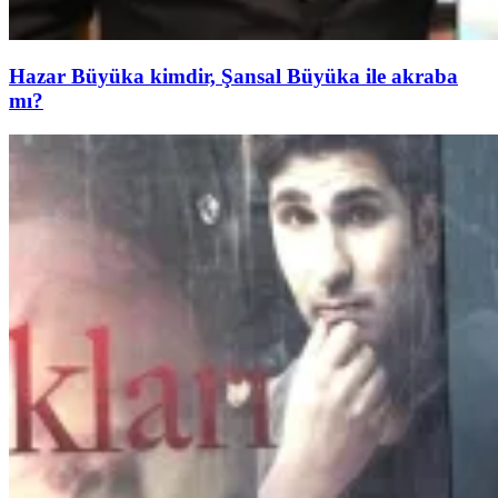
Hazar Büyüka kimdir, Şansal Büyüka ile akraba
mı?