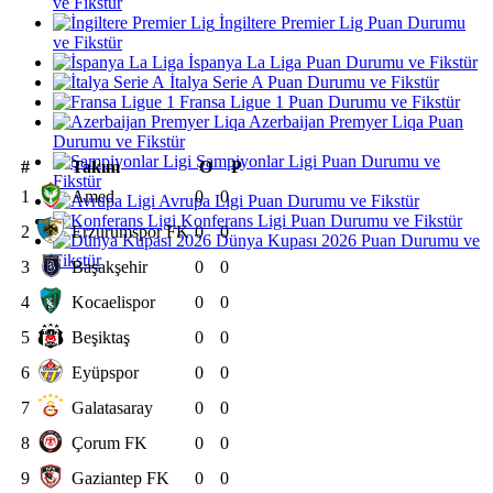
ve Fikstür
İngiltere Premier Lig Puan Durumu
ve Fikstür
İspanya La Liga Puan Durumu ve Fikstür
İtalya Serie A Puan Durumu ve Fikstür
Fransa Ligue 1 Puan Durumu ve Fikstür
Azerbaijan Premyer Liqa Puan
Durumu ve Fikstür
Şampiyonlar Ligi Puan Durumu ve
#
Takım
O
P
Fikstür
1
Amed
0
0
Avrupa Ligi Puan Durumu ve Fikstür
Konferans Ligi Puan Durumu ve Fikstür
2
Erzurumspor FK
0
0
Dünya Kupası 2026 Puan Durumu ve
Fikstür
3
Başakşehir
0
0
4
Kocaelispor
0
0
5
Beşiktaş
0
0
6
Eyüpspor
0
0
7
Galatasaray
0
0
8
Çorum FK
0
0
9
Gaziantep FK
0
0