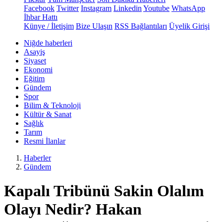
Facebook
Twitter
Instagram
Linkedin
Youtube
WhatsApp
İhbar Hattı
Künye / İletişim
Bize Ulaşın
RSS Bağlantıları
Üyelik Girişi
Niğde haberleri
Asayiş
Siyaset
Ekonomi
Eğitim
Gündem
Spor
Bilim & Teknoloji
Kültür & Sanat
Sağlık
Tarım
Resmi İlanlar
Haberler
Gündem
Kapalı Tribünü Sakin Olalım
Olayı Nedir? Hakan