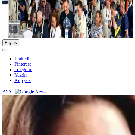
Paylaş
Linkedin
Pinterest
Telegram
Yazdır
Kopyala
-
+
A
A