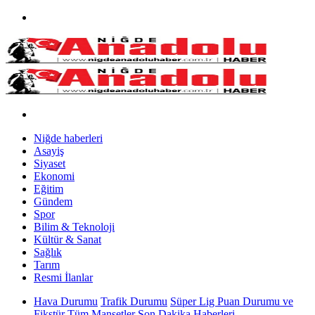
Niğde haberleri
Asayiş
Siyaset
Ekonomi
Eğitim
Gündem
Spor
Bilim & Teknoloji
Kültür & Sanat
Sağlık
Tarım
Resmi İlanlar
Hava Durumu
Trafik Durumu
Süper Lig Puan Durumu ve
Fikstür
Tüm Manşetler
Son Dakika Haberleri