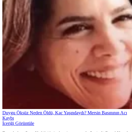
Duygu Öksüz Neden Öldü, Kaç Yaşındaydı? Mersin Basınının Acı
Kaybı
İçeriği Görüntüle