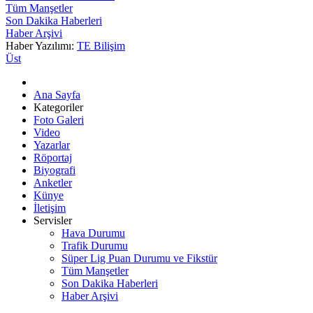
Tüm Manşetler
Son Dakika Haberleri
Haber Arşivi
Haber Yazılımı:
TE Bilişim
Üst
Ana Sayfa
Kategoriler
Foto Galeri
Video
Yazarlar
Röportaj
Biyografi
Anketler
Künye
İletişim
Servisler
Hava Durumu
Trafik Durumu
Süper Lig Puan Durumu ve Fikstür
Tüm Manşetler
Son Dakika Haberleri
Haber Arşivi