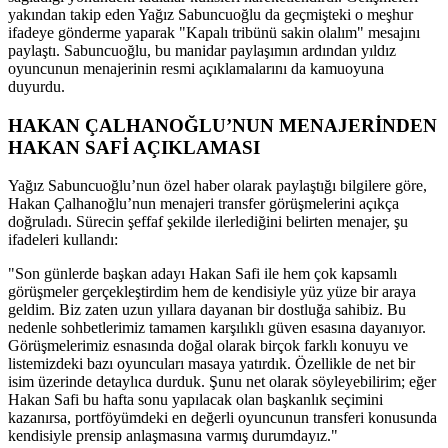
yakından takip eden Yağız Sabuncuoğlu da geçmişteki o meşhur
ifadeye gönderme yaparak "Kapalı tribünü sakin olalım" mesajını
paylaştı. Sabuncuoğlu, bu manidar paylaşımın ardından yıldız
oyuncunun menajerinin resmi açıklamalarını da kamuoyuna
duyurdu.
HAKAN ÇALHANOĞLU’NUN MENAJERİNDEN
HAKAN SAFİ AÇIKLAMASI
Yağız Sabuncuoğlu’nun özel haber olarak paylaştığı bilgilere göre,
Hakan Çalhanoğlu’nun menajeri transfer görüşmelerini açıkça
doğruladı. Sürecin şeffaf şekilde ilerlediğini belirten menajer, şu
ifadeleri kullandı:
"Son günlerde başkan adayı Hakan Safi ile hem çok kapsamlı
görüşmeler gerçekleştirdim hem de kendisiyle yüz yüze bir araya
geldim. Biz zaten uzun yıllara dayanan bir dostluğa sahibiz. Bu
nedenle sohbetlerimiz tamamen karşılıklı güven esasına dayanıyor.
Görüşmelerimiz esnasında doğal olarak birçok farklı konuyu ve
listemizdeki bazı oyuncuları masaya yatırdık. Özellikle de net bir
isim üzerinde detaylıca durduk. Şunu net olarak söyleyebilirim; eğer
Hakan Safi bu hafta sonu yapılacak olan başkanlık seçimini
kazanırsa, portföyümdeki en değerli oyuncunun transferi konusunda
kendisiyle prensip anlaşmasına varmış durumdayız."