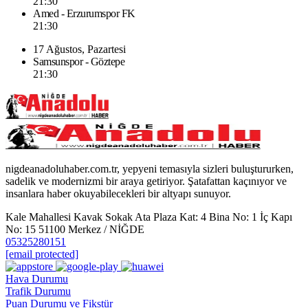
21:30
Amed - Erzurumspor FK
21:30
17 Ağustos, Pazartesi
Samsunspor - Göztepe
21:30
nigdeanadoluhaber.com.tr, yepyeni temasıyla sizleri buluştururken,
sadelik ve modernizmi bir araya getiriyor. Şatafattan kaçınıyor ve
insanlara haber okuyabilecekleri bir altyapı sunuyor.
Kale Mahallesi Kavak Sokak Ata Plaza Kat: 4 Bina No: 1 İç Kapı
No: 15 51100 Merkez / NİĞDE
05325280151
[email protected]
Hava Durumu
Trafik Durumu
Puan Durumu ve Fikstür