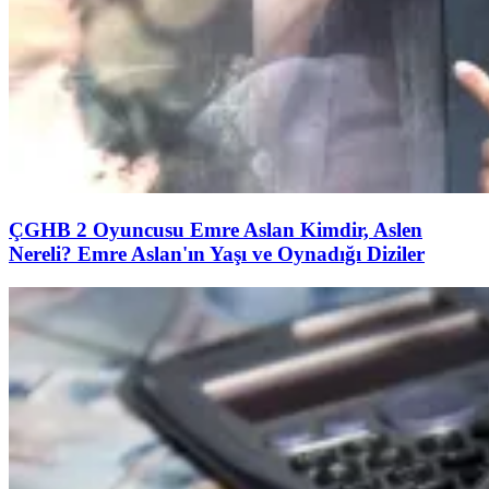
ÇGHB 2 Oyuncusu Emre Aslan Kimdir, Aslen
Nereli? Emre Aslan'ın Yaşı ve Oynadığı Diziler