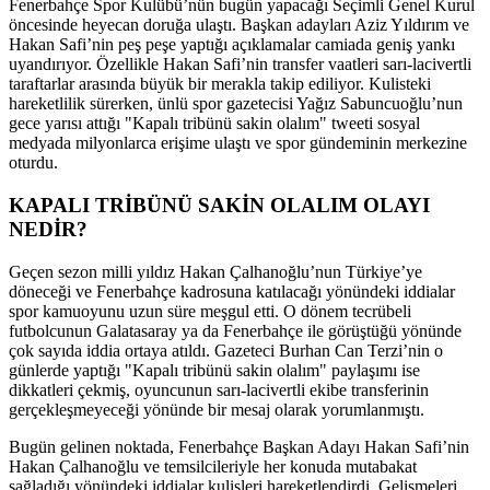
Fenerbahçe Spor Kulübü’nün bugün yapacağı Seçimli Genel Kurul
öncesinde heyecan doruğa ulaştı. Başkan adayları Aziz Yıldırım ve
Hakan Safi’nin peş peşe yaptığı açıklamalar camiada geniş yankı
uyandırıyor. Özellikle Hakan Safi’nin transfer vaatleri sarı-lacivertli
taraftarlar arasında büyük bir merakla takip ediliyor. Kulisteki
hareketlilik sürerken, ünlü spor gazetecisi Yağız Sabuncuoğlu’nun
gece yarısı attığı "Kapalı tribünü sakin olalım" tweeti sosyal
medyada milyonlarca erişime ulaştı ve spor gündeminin merkezine
oturdu.
KAPALI TRİBÜNÜ SAKİN OLALIM OLAYI
NEDİR?
Geçen sezon milli yıldız Hakan Çalhanoğlu’nun Türkiye’ye
döneceği ve Fenerbahçe kadrosuna katılacağı yönündeki iddialar
spor kamuoyunu uzun süre meşgul etti. O dönem tecrübeli
futbolcunun Galatasaray ya da Fenerbahçe ile görüştüğü yönünde
çok sayıda iddia ortaya atıldı. Gazeteci Burhan Can Terzi’nin o
günlerde yaptığı "Kapalı tribünü sakin olalım" paylaşımı ise
dikkatleri çekmiş, oyuncunun sarı-lacivertli ekibe transferinin
gerçekleşmeyeceği yönünde bir mesaj olarak yorumlanmıştı.
Bugün gelinen noktada, Fenerbahçe Başkan Adayı Hakan Safi’nin
Hakan Çalhanoğlu ve temsilcileriyle her konuda mutabakat
sağladığı yönündeki iddialar kulisleri hareketlendirdi. Gelişmeleri