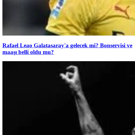
Rafael Leao Galatasaray'a gelecek mi? Bonservisi ve
maaşı belli oldu mu?