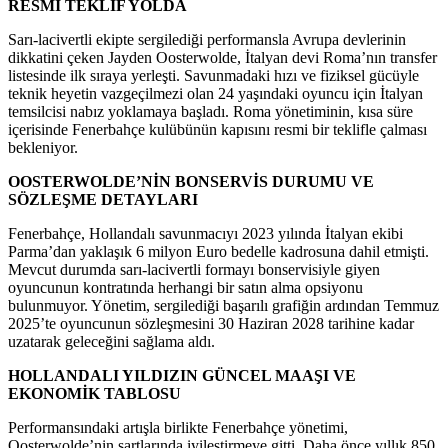
RESMİ TEKLİF YOLDA
Sarı-lacivertli ekipte sergilediği performansla Avrupa devlerinin
dikkatini çeken Jayden Oosterwolde, İtalyan devi Roma’nın transfer
listesinde ilk sıraya yerleşti. Savunmadaki hızı ve fiziksel gücüyle
teknik heyetin vazgeçilmezi olan 24 yaşındaki oyuncu için İtalyan
temsilcisi nabız yoklamaya başladı. Roma yönetiminin, kısa süre
içerisinde Fenerbahçe kulübünün kapısını resmi bir teklifle çalması
bekleniyor.
OOSTERWOLDE’NİN BONSERVİS DURUMU VE
SÖZLEŞME DETAYLARI
Fenerbahçe, Hollandalı savunmacıyı 2023 yılında İtalyan ekibi
Parma’dan yaklaşık 6 milyon Euro bedelle kadrosuna dahil etmişti.
Mevcut durumda sarı-lacivertli formayı bonservisiyle giyen
oyuncunun kontratında herhangi bir satın alma opsiyonu
bulunmuyor. Yönetim, sergilediği başarılı grafiğin ardından Temmuz
2025’te oyuncunun sözleşmesini 30 Haziran 2028 tarihine kadar
uzatarak geleceğini sağlama aldı.
HOLLANDALI YILDIZIN GÜNCEL MAAŞI VE
EKONOMİK TABLOSU
Performansındaki artışla birlikte Fenerbahçe yönetimi,
Oosterwolde’nin şartlarında iyileştirmeye gitti. Daha önce yıllık 850