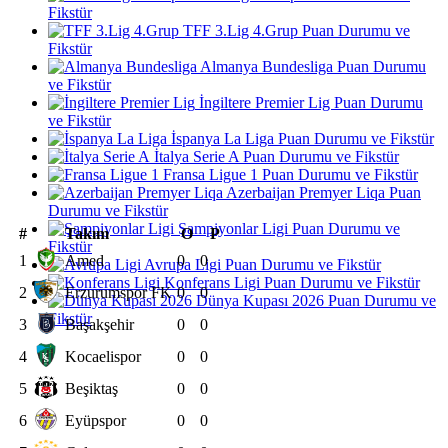
Fikstür
TFF 3.Lig 4.Grup Puan Durumu ve
Fikstür
Almanya Bundesliga Puan Durumu
ve Fikstür
İngiltere Premier Lig Puan Durumu
ve Fikstür
İspanya La Liga Puan Durumu ve Fikstür
İtalya Serie A Puan Durumu ve Fikstür
Fransa Ligue 1 Puan Durumu ve Fikstür
Azerbaijan Premyer Liqa Puan
Durumu ve Fikstür
Şampiyonlar Ligi Puan Durumu ve
#
Takım
O
P
Fikstür
1
Amed
0
0
Avrupa Ligi Puan Durumu ve Fikstür
Konferans Ligi Puan Durumu ve Fikstür
2
Erzurumspor FK
0
0
Dünya Kupası 2026 Puan Durumu ve
Fikstür
3
Başakşehir
0
0
4
Kocaelispor
0
0
5
Beşiktaş
0
0
6
Eyüpspor
0
0