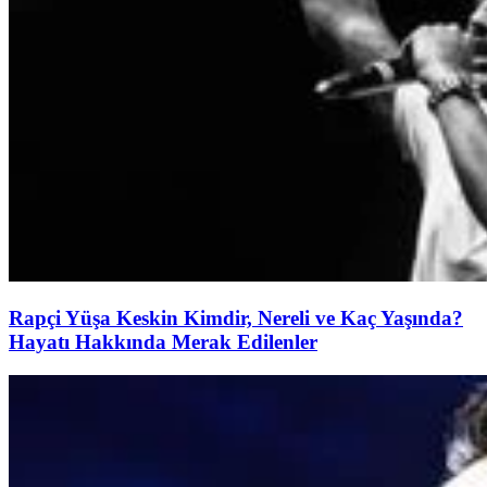
Rapçi Yüşa Keskin Kimdir, Nereli ve Kaç Yaşında?
Hayatı Hakkında Merak Edilenler