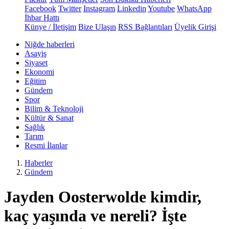
Facebook
Twitter
Instagram
Linkedin
Youtube
WhatsApp
İhbar Hattı
Künye / İletişim
Bize Ulaşın
RSS Bağlantıları
Üyelik Girişi
Niğde haberleri
Asayiş
Siyaset
Ekonomi
Eğitim
Gündem
Spor
Bilim & Teknoloji
Kültür & Sanat
Sağlık
Tarım
Resmi İlanlar
Haberler
Gündem
Jayden Oosterwolde kimdir,
kaç yaşında ve nereli? İşte