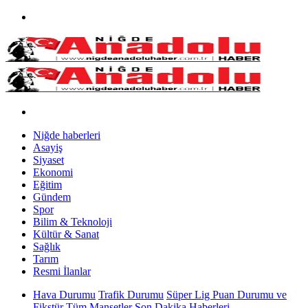
Niğde haberleri
Asayiş
Siyaset
Ekonomi
Eğitim
Gündem
Spor
Bilim & Teknoloji
Kültür & Sanat
Sağlık
Tarım
Resmi İlanlar
Hava Durumu
Trafik Durumu
Süper Lig Puan Durumu ve
Fikstür
Tüm Manşetler
Son Dakika Haberleri