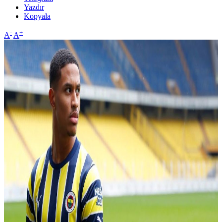
Yazdır
Kopyala
-
+
A
A