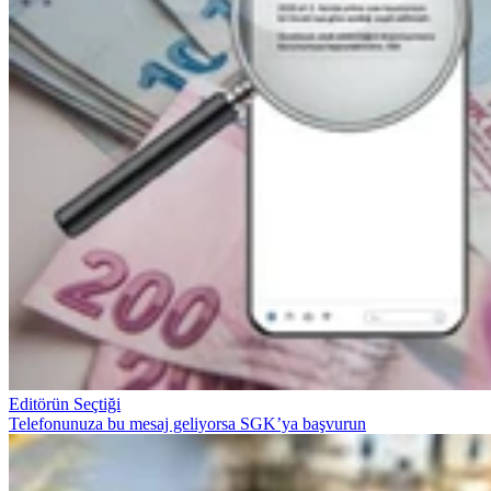
Editörün Seçtiği
Telefonunuza bu mesaj geliyorsa SGK’ya başvurun