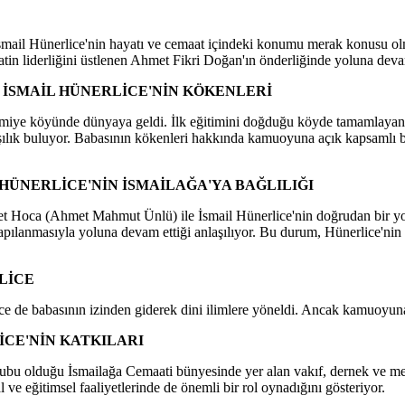
 İsmail Hünerlice'nin hayatı ve cemaat içindeki konumu merak konusu ol
tin liderliğini üstlenen Ahmet Fikri Doğan'ın önderliğinde yoluna devam 
 İSMAİL HÜNERLİCE'NİN KÖKENLERİ
ramiye köyünde dünyaya geldi. İlk eğitimini doğduğu köyde tamamlayan 
şılık buluyor. Babasının kökenleri hakkında kamuoyuna açık kapsamlı b
 HÜNERLİCE'NİN İSMAİLAĞA'YA BAĞLILIĞI
met Hoca (Ahmet Mahmut Ünlü) ile İsmail Hünerlice'nin doğrudan bir yo
apılanmasıyla yoluna devam ettiği anlaşılıyor. Bu durum, Hünerlice'nin 
LİCE
ce de babasının izinden giderek dini ilimlere yöneldi. Ancak kamuoyuna
İCE'NİN KATKILARI
u olduğu İsmailağa Cemaati bünyesinde yer alan vakıf, dernek ve medr
 ve eğitimsel faaliyetlerinde de önemli bir rol oynadığını gösteriyor.