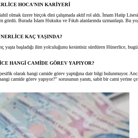
ERLİCE HOCA'NIN KARİYERİ
 dahil olmak üzere birçok dini çalışmada aktif rol aldı. İmam Hatip Lise
im gördü. Burada İslam Hukuku ve Fıkıh alanlarında uzmanlaştı. Bu yoğun
ÜNERLİCE KAÇ YAŞINDA?
ç yaşta başladığı ilim yolculuğunu kesintisiz sürdüren Hünerlice, bugün
LİCE HANGİ CAMİDE GÖREV YAPIYOR?
 Spesifik olarak hangi camide görev yaptığına dair bilgi bulunmuyor. An
ngi camide görev yapıyor?" sorusunun yanıtı, sabit bir cami yerine çeşit