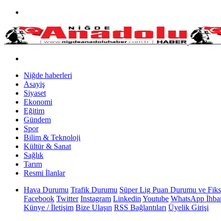
Niğde haberleri
Asayiş
Siyaset
Ekonomi
Eğitim
Gündem
Spor
Bilim & Teknoloji
Kültür & Sanat
Sağlık
Tarım
Resmi İlanlar
Hava Durumu
Trafik Durumu
Süper Lig Puan Durumu ve Fiks
Facebook
Twitter
Instagram
Linkedin
Youtube
WhatsApp İhbar
Künye / İletişim
Bize Ulaşın
RSS Bağlantıları
Üyelik Girişi