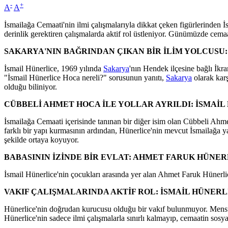
-
+
A
A
İsmailağa Cemaati'nin ilmi çalışmalarıyla dikkat çeken figürlerinden
derinlik gerektiren çalışmalarda aktif rol üstleniyor. Günümüzde cemaa
SAKARYA'NIN BAĞRINDAN ÇIKAN BİR İLİM YOLCUSU:
İsmail Hünerlice, 1969 yılında
Sakarya
'nın Hendek ilçesine bağlı İk
"İsmail Hünerlice Hoca nereli?" sorusunun yanıtı,
Sakarya
olarak kar
olduğu biliniyor.
CÜBBELİ AHMET HOCA İLE YOLLAR AYRILDI: İSMAİL
İsmailağa Cemaati içerisinde tanınan bir diğer isim olan Cübbeli Ah
farklı bir yapı kurmasının ardından, Hünerlice'nin mevcut İsmailağa y
şekilde ortaya koyuyor.
BABASININ İZİNDE BİR EVLAT: AHMET FARUK HÜNER
İsmail Hünerlice'nin çocukları arasında yer alan Ahmet Faruk Hünerli
VAKIF ÇALIŞMALARINDA AKTİF ROL: İSMAİL HÜNERL
Hünerlice'nin doğrudan kurucusu olduğu bir vakıf bulunmuyor. Mensub
Hünerlice'nin sadece ilmi çalışmalarla sınırlı kalmayıp, cemaatin sosyal