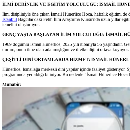
İLMİ DERİNLİK VE EĞİTİM YOLCULUĞU: İSMAİL HÜN
İlmi disipliniyle öne çıkan İsmail Hünerlice Hoca, hafızlık eğitimi de
İstanbul
Bağcılar'daki Fetih İlim Araştırma Kursu'nda uzun yıllar eğit
temelini oluşturuyor.
GENÇ YAŞTA BAŞLAYAN İLİM YOLCULUĞU: İSMAİL H
1969 doğumlu İsmail Hünerlice, 2025 yılı itibarıyla 56 yaşındadır. Gen
durum, onun ilme olan adanmışlığını ve üretkenliğini ortaya koyuyor.
ÇEŞİTLİ DİNİ ORTAMLARDA HİZMET: İSMAİL HÜNER
Hünerlice, İsmailağa merkezli dini yapılar içinde faaliyet gösteriyor.
programında yer aldığı biliniyor. Bu nedenle "İsmail Hünerlice Hoca ha
Muhabir: