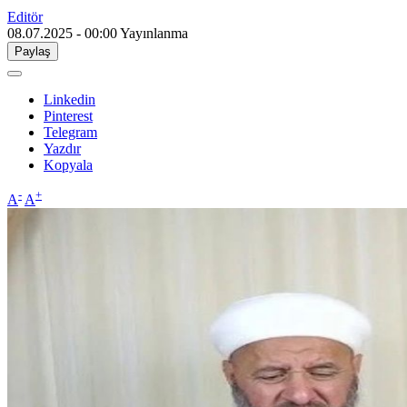
Editör
08.07.2025 - 00:00
Yayınlanma
Paylaş
Linkedin
Pinterest
Telegram
Yazdır
Kopyala
-
+
A
A