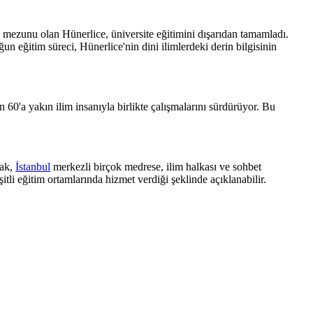
si mezunu olan Hünerlice, üniversite eğitimini dışarıdan tamamladı.
 eğitim süreci, Hünerlice'nin dini ilimlerdeki derin bilgisinin
 60'a yakın ilim insanıyla birlikte çalışmalarını sürdürüyor. Bu
cak,
İstanbul
merkezli birçok medrese, ilim halkası ve sohbet
li eğitim ortamlarında hizmet verdiği şeklinde açıklanabilir.