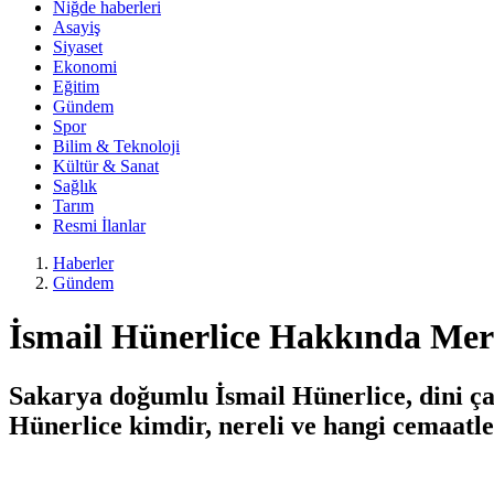
Niğde haberleri
Asayiş
Siyaset
Ekonomi
Eğitim
Gündem
Spor
Bilim & Teknoloji
Kültür & Sanat
Sağlık
Tarım
Resmi İlanlar
Haberler
Gündem
İsmail Hünerlice Hakkında Mer
Sakarya doğumlu İsmail Hünerlice, dini çal
Hünerlice kimdir, nereli ve hangi cemaatle 