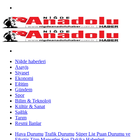
Niğde haberleri
Asayiş
Siyaset
Ekonomi
Eğitim
Gündem
Spor
Bilim & Teknoloji
Kültür & Sanat
Sağlık
Tarım
Resmi İlanlar
Hava Durumu
Trafik Durumu
Süper Lig Puan Durumu ve
Fikstür
Tüm Manşetler
Son Dakika Haberleri