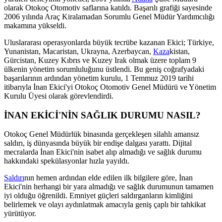
olarak Otokoç Otomotiv saflarına katıldı. Başarılı grafiği sayesinde
2006 yılında Araç Kiralamadan Sorumlu Genel Müdür Yardımcılığı
makamına yükseldi.
Uluslararası operasyonlarda büyük tecrübe kazanan Ekici; Türkiye,
Yunanistan, Macaristan, Ukrayna, Azerbaycan,
Kaza
kistan,
Gürcistan, Kuzey Kıbrıs ve Kuzey Irak olmak üzere toplam 9
ülkenin yönetim sorumluluğunu üstlendi. Bu geniş coğrafyadaki
başarılarının ardından yönetim kurulu, 1 Temmuz 2019 tarihi
itibarıyla İnan Ekici'yi Otokoç Otomotiv Genel Müdürü ve Yönetim
Kurulu Üyesi olarak görevlendirdi.
İNAN EKİCİ'NİN SAĞLIK DURUMU NASIL?
Otokoç Genel Müdürlük binasında gerçekleşen silahlı amansız
saldırı, iş dünyasında büyük bir endişe dalgası yarattı. Dijital
mecralarda İnan Ekici'nin isabet alıp almadığı ve sağlık durumu
hakkındaki spekülasyonlar hızla yayıldı.
Saldırı
nın hemen ardından elde edilen ilk bilgilere göre, İnan
Ekici'nin herhangi bir yara almadığı ve sağlık durumunun tamamen
iyi olduğu öğrenildi. Emniyet güçleri saldırganların kimliğini
belirlemek ve olayı aydınlatmak amacıyla geniş çaplı bir tahkikat
yürütüyor.