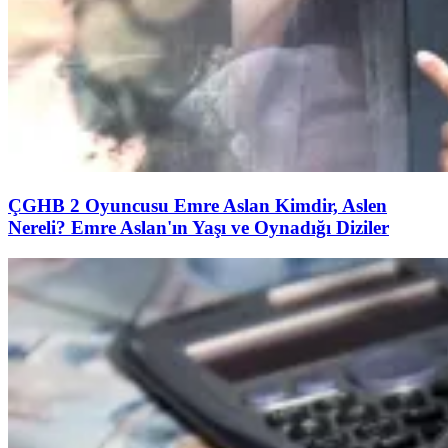
ÇGHB 2 Oyuncusu Emre Aslan Kimdir, Aslen
Nereli? Emre Aslan'ın Yaşı ve Oynadığı Diziler