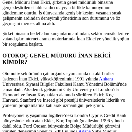
Genel Müdürü İnan Ekici, şirketin genel müdürlük binasına
gerçekleştirilen silahlı saldırı olayıyla birlikte kamuoyunun
gündemine oturdu. İş dünyasında geniş bir kesim, yaşanan sıcak
gelişmenin ardından deneyimli yöneticinin son durumunu ve öz
geçmişini mercek altına aldı.
Şirket binasını hedef alan kurşunların ardından, sektör temsilcileri ve
vatandaşlar internet arama motorlarında İnan Ekici'ye yönelik yoğun
bir sorgulama başlattı.
OTOKOÇ GENEL MÜDÜRÜ İNAN EKİCİ
KİMDİR?
Otomotiv sektörünün çatı organizasyonlarında da aktif roller
üstlenen İnan Ekici, yükseköğrenimini 1991 yılında
Ankara
Üniversitesi Siyasal Bilgiler Fakültesi Kamu Yönetimi Bölümü'nde
tamamladı. Akademik gelişimini City University of London’da
Ekonomi ve İnsan Kaynakları alanında sürdüren Ekici; Koç,
Harvard, Stanford ve Insead gibi prestijli üniversitelerin liderlik ve
yönetim programlarına katılarak uzmanlığını pekiştirdi.
Profesyonel iş yaşamına İngiltere’deki Londra Cyprus Credit Bank
bünyesinde adım atan Ekici, Koç Topluluğu ailesine 1996 yılında
dahil oldu. Ford Otosan bünyesinde Bölge Müdürlüğü görevini
yürüten deneyimli yönetici, 2001 yılında
Adana
Şube Müdürü