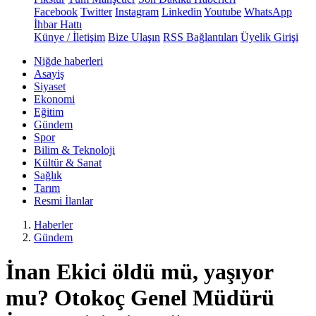
Facebook
Twitter
Instagram
Linkedin
Youtube
WhatsApp
İhbar Hattı
Künye / İletişim
Bize Ulaşın
RSS Bağlantıları
Üyelik Girişi
Niğde haberleri
Asayiş
Siyaset
Ekonomi
Eğitim
Gündem
Spor
Bilim & Teknoloji
Kültür & Sanat
Sağlık
Tarım
Resmi İlanlar
Haberler
Gündem
İnan Ekici öldü mü, yaşıyor
mu? Otokoç Genel Müdürü