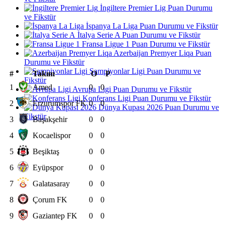
İngiltere Premier Lig Puan Durumu
ve Fikstür
İspanya La Liga Puan Durumu ve Fikstür
İtalya Serie A Puan Durumu ve Fikstür
Fransa Ligue 1 Puan Durumu ve Fikstür
Azerbaijan Premyer Liqa Puan
Durumu ve Fikstür
Şampiyonlar Ligi Puan Durumu ve
#
Takım
O
P
Fikstür
1
Amed
0
0
Avrupa Ligi Puan Durumu ve Fikstür
Konferans Ligi Puan Durumu ve Fikstür
2
Erzurumspor FK
0
0
Dünya Kupası 2026 Puan Durumu ve
Fikstür
3
Başakşehir
0
0
4
Kocaelispor
0
0
5
Beşiktaş
0
0
6
Eyüpspor
0
0
7
Galatasaray
0
0
8
Çorum FK
0
0
9
Gaziantep FK
0
0