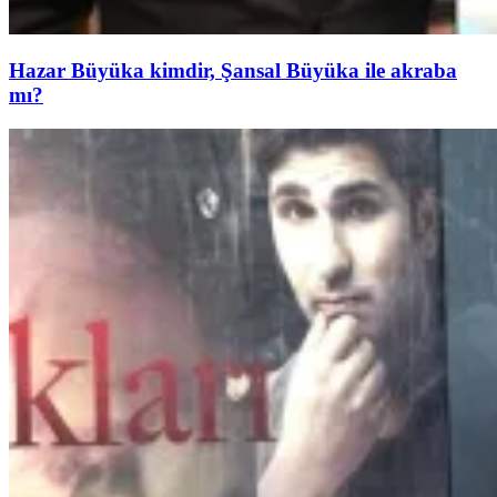
Hazar Büyüka kimdir, Şansal Büyüka ile akraba
mı?