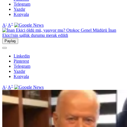
Telegram
Yazdır
Kopyala
-
+
A
A
Paylaş
Linkedin
Pinterest
Telegram
Yazdır
Kopyala
-
+
A
A