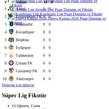
Şampiyonlar Ligi Puan Durumu ve
#
Takım
O
P
Fikstür
1
Amed
0
0
Avrupa Ligi Puan Durumu ve Fikstür
Konferans Ligi Puan Durumu ve Fikstür
2
Erzurumspor FK
0
0
Dünya Kupası 2026 Puan Durumu ve
Fikstür
3
Başakşehir
0
0
4
Kocaelispor
0
0
5
Beşiktaş
0
0
6
Eyüpspor
0
0
7
Galatasaray
0
0
8
Çorum FK
0
0
9
Gaziantep FK
0
0
10
Alanyaspor
0
0
Detaylar için tıklayın
Süper Lig Fikstür
14 Ağustos, Cuma