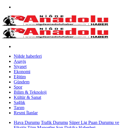
Niğde haberleri
Asayiş
Siyaset
Ekonomi
Eğitim
Gündem
Spor
Bilim & Teknoloji
Kültür & Sanat
Sağlık
Tarım
Resmi İlanlar
Hava Durumu
Trafik Durumu
Süper Lig Puan Durumu ve
Fikstür
Tüm Manşetler
Son Dakika Haberleri