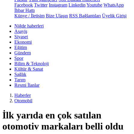
Facebook
Twitter
Instagram
Linkedin
Youtube
WhatsApp
İhbar Hattı
Künye / İletişim
Bize Ulaşın
RSS Bağlantıları
Üyelik Girişi
Niğde haberleri
Asayiş
Siyaset
Ekonomi
Eğitim
Gündem
Spor
Bilim & Teknoloji
Kültür & Sanat
Sağlık
Tarım
Resmi İlanlar
Haberler
Otomobil
İlk yarıda en çok satılan
otomotiv markaları belli oldu