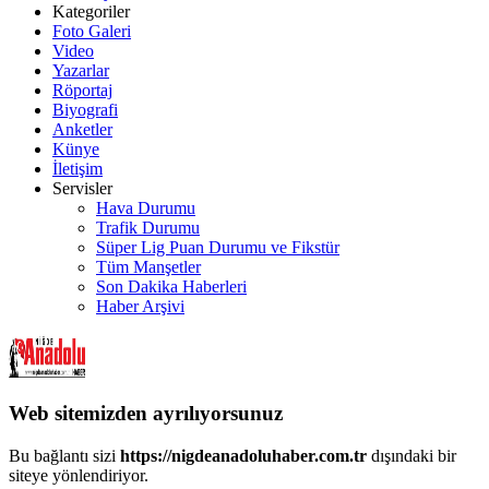
Kategoriler
Foto Galeri
Video
Yazarlar
Röportaj
Biyografi
Anketler
Künye
İletişim
Servisler
Hava Durumu
Trafik Durumu
Süper Lig Puan Durumu ve Fikstür
Tüm Manşetler
Son Dakika Haberleri
Haber Arşivi
Web sitemizden ayrılıyorsunuz
Bu bağlantı sizi
https://nigdeanadoluhaber.com.tr
dışındaki bir
siteye yönlendiriyor.