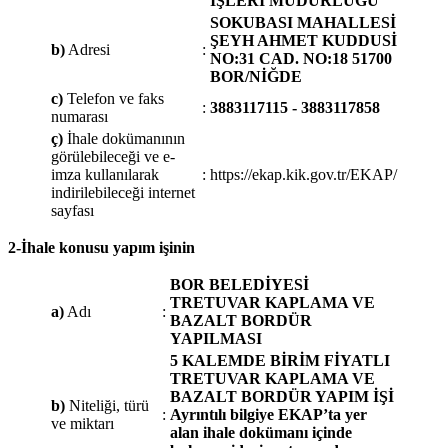
İŞLERİ MÜDÜRLÜĞÜ
SOKUBASI MAHALLESİ
ŞEYH AHMET KUDDUSİ
b)
Adresi
:
NO:31 CAD. NO:18 51700
BOR/NİĞDE
c)
Telefon ve faks
:
3883117115 - 3883117858
numarası
ç)
İhale dokümanının
görülebileceği ve e-
imza kullanılarak
:
https://ekap.kik.gov.tr/EKAP/
indirilebileceği internet
sayfası
2-İhale konusu yapım işinin
BOR BELEDİYESİ
TRETUVAR KAPLAMA VE
a)
Adı
:
BAZALT BORDÜR
YAPILMASI
5 KALEMDE BİRİM FİYATLI
TRETUVAR KAPLAMA VE
BAZALT BORDÜR YAPIM İŞİ
b)
Niteliği, türü
:
Ayrıntılı bilgiye EKAP’ta yer
ve miktarı
alan ihale dokümanı içinde