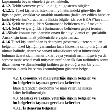
kapsamında beyan etmeleri gerekmektedir.
4.1.2.
Teklif vermeye yetkili olduğunu gösteren bilgiler
4.1.2.1.
Tüzel kişilerde; isteklilerin yönetimindeki görevliler ile
ilgisine göre, ortaklar ve ortaklık oranlarına (halka arz edilen hisseler
hariç)/üyelerine/kurucularına ilişkin bilgiler idarece EKAP’tan alınır.
4.1.3.
Şekli ve içeriği İdari Şartnamede belirlenen teklif mektubu.
4.1.4.
Şekli ve içeriği İdari Şartnamede belirlenen geçici teminat.
4.1.5
İhale konusu işte idarenin onayı ile alt yüklenici çalıştırılabilir.
Ancak işin tamamı alt yüklenicilere yaptırılamaz.
4.1.6
Tüzel kişi tarafından iş deneyimi göstermek üzere sunulan
belgenin, tüzel kişiliğin yarısından fazla hissesine sahip ortağına ait
olması halinde, ticaret ve sanayi odası/ticaret odası bünyesinde
bulunan ticaret sicil memurlukları veya yeminli mali müşavir ya da
serbest muhasebeci mali müşavir tarafından ilk ilan tarihinden sonra
düzenlenen ve düzenlendiği tarihten geriye doğru son bir yıldır
kesintisiz olarak bu şartın korunduğunu gösteren belge.
4.2. Ekonomik ve mali yeterliğe ilişkin belgeler ve
bu belgelerin taşıması gereken kriterler:
İdare tarafından ekonomik ve mali yeterliğe ilişkin
kriter belirtilmemiştir.
4.3. Mesleki ve Teknik yeterliğe ilişkin belgeler ve
bu belgelerin taşıması gereken kriterler:
4.3.1. İş deneyim belgeleri: