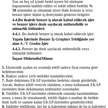
Son on beş yıl içinde bedel içeren bir sözleşme
kapsamında taahhüt edilen ve teklif edilen bedelin
%
50
oranından az olmamak üzere ihale konusu iş veya
benzer işlere ilişkin iş deneyimini gösteren belgeler.
4.4.Bu ihalede benzer iş olarak kabul edilecek işler
ve benzer işlere denk sayılacak mühendislik ve
mimarlık bölümleri:
4.4.1.
Bu ihalede benzer iş olarak kabul edilecek işler:
Yapım İşlerinde Benzer İş Grupları Tebliğinde yer
alan A / V Grubu İşler
4.4.2.
Benzer işe denk sayılacak mühendislik veya
mimarlık bölümleri:
İnşaat Mühendisi/Mimar
5.
Ekonomik açıdan en avantajlı teklif sadece fiyat esasına göre
belirlenecektir.
6.
İhaleye sadece yerli istekliler katılabilecektir.
7.
İhale dokümanı EKAP üzerinden bedelsiz olarak görülebilir.
Ancak, ihaleye teklif verecek olanların, e-imza kullanarak EKAP
üzerinden ihale dokümanını indirmeleri zorunludur.
8.
Teklifler, EKAP üzerinden elektronik ortamda hazırlandıktan
sonra, e-imza ile imzalanarak, teklife ilişkin e-anahtar ile birlikte
ihale tarih ve saatine kadar EKAP üzerinden gönderilecektir.
9.
İstekliler tekliflerini, her bir iş kaleminin miktarı ile bu iş kalemleri