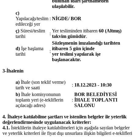
bulunan idari şartnameden
ulaşılabilir.
c)
Yapılacağı/teslim
:
NİGDE/ BOR
edileceği yer
ç)
Süresi/teslim
Yer tesliminden itibaren
60 (Altmış)
:
tarihi
takvim günüdür
.
Sözleşmenin imzalandığı tarihten
d)
İşe başlama
itibaren 5 gün içinde
:
tarihi
yer teslimi yapılarak işe
başlanacaktır.
3-İhalenin
a)
İhale (son teklif verme)
:
18.12.2023 - 10:30
tarih ve saati
b)
İhale komisyonunun
BOR BELEDİYESİ
toplantı yeri (e-tekliflerin
:
İHALE TOPLANTI
açılacağı adres)
SALONU
4. İhaleye katılabilme şartları ve istenilen belgeler ile yeterlik
değerlendirmesinde uygulanacak kriterler:
4.1.
İsteklilerin ihaleye katılabilmeleri için aşağıda sayılan belgeler
ve yeterlik kriterleri ile fiyat dışı unsurlara ilişkin bilgileri e-teklifleri