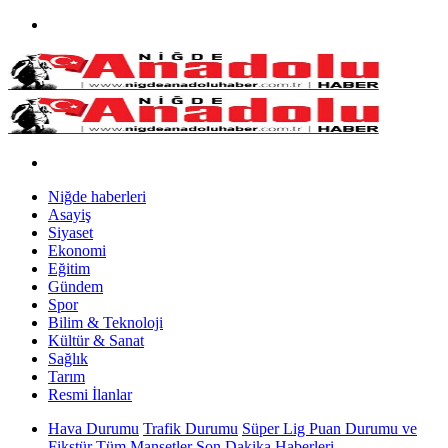
Niğde haberleri
Asayiş
Siyaset
Ekonomi
Eğitim
Gündem
Spor
Bilim & Teknoloji
Kültür & Sanat
Sağlık
Tarım
Resmi İlanlar
Hava Durumu
Trafik Durumu
Süper Lig Puan Durumu ve
Fikstür
Tüm Manşetler
Son Dakika Haberleri