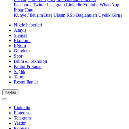
Facebook
Twitter
Instagram
Linkedin
Youtube
WhatsApp
İhbar Hattı
Künye / İletişim
Bize Ulaşın
RSS Bağlantıları
Üyelik Girişi
Niğde haberleri
Asayiş
Siyaset
Ekonomi
Eğitim
Gündem
Spor
Bilim & Teknoloji
Kültür & Sanat
Sağlık
Tarım
Resmi İlanlar
Paylaş
Linkedin
Pinterest
Telegram
Yazdır
Kopyala