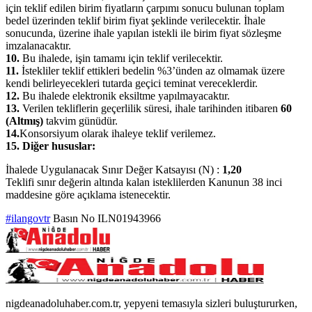
için teklif edilen birim fiyatların çarpımı sonucu bulunan toplam
bedel üzerinden teklif birim fiyat şeklinde verilecektir. İhale
sonucunda, üzerine ihale yapılan istekli ile birim fiyat sözleşme
imzalanacaktır.
10.
Bu ihalede, işin tamamı için teklif verilecektir.
11.
İstekliler teklif ettikleri bedelin %3’ünden az olmamak üzere
kendi belirleyecekleri tutarda geçici teminat vereceklerdir.
12.
Bu ihalede elektronik eksiltme yapılmayacaktır.
13.
Verilen tekliflerin geçerlilik süresi, ihale tarihinden itibaren
60
(Altmış)
takvim günüdür.
14.
Konsorsiyum olarak ihaleye teklif verilemez.
15. Diğer hususlar:
İhalede Uygulanacak Sınır Değer Katsayısı (N) :
1,20
Teklifi sınır değerin altında kalan isteklilerden Kanunun 38 inci
maddesine göre açıklama istenecektir.
#ilangovtr
Basın No ILN01943966
nigdeanadoluhaber.com.tr, yepyeni temasıyla sizleri buluştururken,