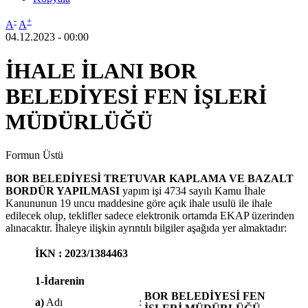
-
+
A
A
04.12.2023 - 00:00
İHALE İLANI BOR
BELEDİYESİ FEN İŞLERİ
MÜDÜRLÜĞÜ
Formun Üstü
BOR BELEDİYESİ TRETUVAR KAPLAMA VE BAZALT
BORDÜR YAPILMASI
yapım işi 4734 sayılı Kamu İhale
Kanununun 19 uncu maddesine göre açık ihale usulü ile ihale
edilecek olup, teklifler sadece elektronik ortamda EKAP üzerinden
alınacaktır. İhaleye ilişkin ayrıntılı bilgiler aşağıda yer almaktadır:
İKN
:
2023/1384463
1-İdarenin
BOR BELEDİYESİ FEN
a)
Adı
: