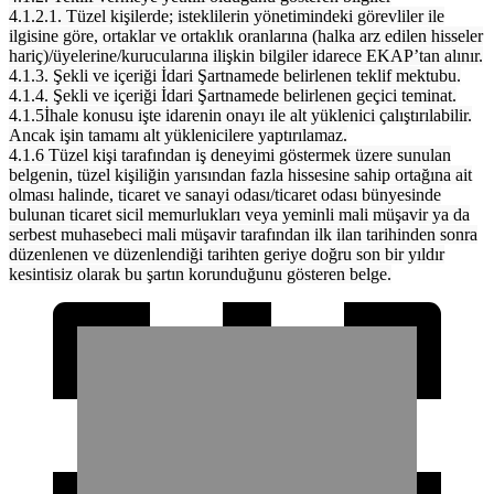
4.1.2.1. Tüzel kişilerde; isteklilerin yönetimindeki görevliler ile
ilgisine göre, ortaklar ve ortaklık oranlarına (halka arz edilen hisseler
hariç)/üyelerine/kurucularına ilişkin bilgiler idarece EKAP’tan alınır.
4.1.3. Şekli ve içeriği İdari Şartnamede belirlenen teklif mektubu.
4.1.4. Şekli ve içeriği İdari Şartnamede belirlenen geçici teminat.
4.1.5İhale konusu işte idarenin onayı ile alt yüklenici çalıştırılabilir.
Ancak işin tamamı alt yüklenicilere yaptırılamaz.
4.1.6 Tüzel kişi tarafından iş deneyimi göstermek üzere sunulan
belgenin, tüzel kişiliğin yarısından fazla hissesine sahip ortağına ait
olması halinde, ticaret ve sanayi odası/ticaret odası bünyesinde
bulunan ticaret sicil memurlukları veya yeminli mali müşavir ya da
serbest muhasebeci mali müşavir tarafından ilk ilan tarihinden sonra
düzenlenen ve düzenlendiği tarihten geriye doğru son bir yıldır
kesintisiz olarak bu şartın korunduğunu gösteren belge.