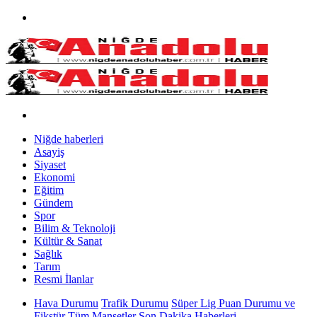
Niğde haberleri
Asayiş
Siyaset
Ekonomi
Eğitim
Gündem
Spor
Bilim & Teknoloji
Kültür & Sanat
Sağlık
Tarım
Resmi İlanlar
Hava Durumu
Trafik Durumu
Süper Lig Puan Durumu ve
Fikstür
Tüm Manşetler
Son Dakika Haberleri