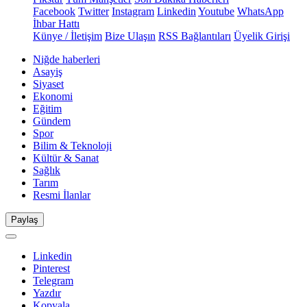
Facebook
Twitter
Instagram
Linkedin
Youtube
WhatsApp
İhbar Hattı
Künye / İletişim
Bize Ulaşın
RSS Bağlantıları
Üyelik Girişi
Niğde haberleri
Asayiş
Siyaset
Ekonomi
Eğitim
Gündem
Spor
Bilim & Teknoloji
Kültür & Sanat
Sağlık
Tarım
Resmi İlanlar
Paylaş
Linkedin
Pinterest
Telegram
Yazdır
Kopyala