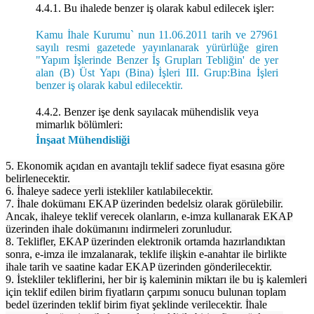
4.4.1. Bu ihalede benzer iş olarak kabul edilecek işler:
Kamu İhale Kurumu` nun 11.06.2011 tarih ve 27961
sayılı resmi gazetede yayınlanarak yürürlüğe giren
"Yapım İşlerinde Benzer İş Grupları Tebliğin' de yer
alan (B) Üst Yapı (Bina) İşleri III. Grup:Bina İşleri
benzer iş olarak kabul edilecektir.
4.4.2. Benzer işe denk sayılacak mühendislik veya
mimarlık bölümleri:
İnşaat Mühendisliği
5. Ekonomik açıdan en avantajlı teklif sadece fiyat esasına göre
belirlenecektir.
6. İhaleye sadece yerli istekliler katılabilecektir.
7. İhale dokümanı EKAP üzerinden bedelsiz olarak görülebilir.
Ancak, ihaleye teklif verecek olanların, e-imza kullanarak EKAP
üzerinden ihale dokümanını indirmeleri zorunludur.
8. Teklifler, EKAP üzerinden elektronik ortamda hazırlandıktan
sonra, e-imza ile imzalanarak, teklife ilişkin e-anahtar ile birlikte
ihale tarih ve saatine kadar EKAP üzerinden gönderilecektir.
9. İstekliler tekliflerini, her bir iş kaleminin miktarı ile bu iş kalemleri
için teklif edilen birim fiyatların çarpımı sonucu bulunan toplam
bedel üzerinden teklif birim fiyat şeklinde verilecektir. İhale