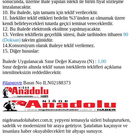
sonucunda, üzerine ihale yapılan istekli ile birim fiyat sözleşme
imzalanacaktır.
10. Bu ihalede, işin tamamı için teklif verilecektir.
11. İstekliler teklif ettikleri bedelin %3’ünden az olmamak üzere
kendi belirleyecekleri tutarda geçici teminat vereceklerdir.
12. Bu ihalede elektronik eksiltme yapılmayacaktır.
13. Verilen tekliflerin geçerlilik süresi, ihale tarihinden itibaren
90
(Doksan)
takvim günüdür.
14.Konsorsiyum olarak ihaleye teklif verilemez.
15. Diğer hususlar:
İhalede Uygulanacak Sınır Değer Katsayısı (N) :
1,00
Sınır değerin altında teklif sunan isteklilerin teklifleri açıklama
istenilmeksizin reddedilecektir.
#ilangovtr
Basın No ILN02188373
nigdeanadoluhaber.com.tr, yepyeni temasıyla sizleri buluştururken,
sadelik ve modernizmi bir araya getiriyor. Şatafattan kaçınıyor ve
insanlara haber okuyabilecekleri bir altyapı sunuyor.