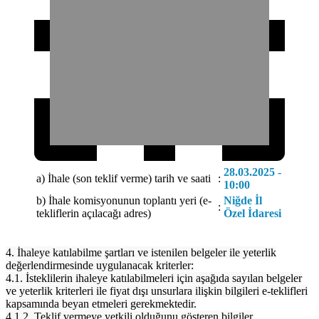
28.03.2025 -
a) İhale (son teklif verme) tarih ve saati
:
10:00
b) İhale komisyonunun toplantı yeri (e-
Niğde İl
:
tekliflerin açılacağı adres)
Özel İdaresi
4. İhaleye katılabilme şartları ve istenilen belgeler ile yeterlik
değerlendirmesinde uygulanacak kriterler:
4.1. İsteklilerin ihaleye katılabilmeleri için aşağıda sayılan belgeler
ve yeterlik kriterleri ile fiyat dışı unsurlara ilişkin bilgileri e-teklifleri
kapsamında beyan etmeleri gerekmektedir.
4.1.2. Teklif vermeye yetkili olduğunu gösteren bilgiler