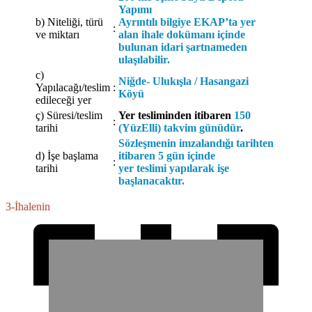
Yapımı
b) Niteliği, türü
Ayrıntılı bilgiye EKAP’ta yer
:
ve miktarı
alan ihale dokümanı içinde
bulunan idari şartnameden
ulaşılabilir.
c)
Niğde- Ulukışla / Hasangazi
Yapılacağı/teslim
:
Köyü
edileceği yer
ç) Süresi/teslim
Yer tesliminden itibaren
150
:
tarihi
(YüzElli) takvim günüdür
.
Sözleşmenin imzalandığı tarihten
d) İşe başlama
itibaren 5 gün içinde
:
tarihi
yer teslimi yapılarak işe
başlanacaktır.
3-İhalenin