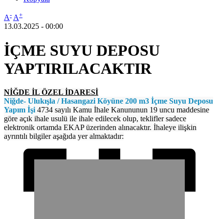
-
+
A
A
13.03.2025 - 00:00
İÇME SUYU DEPOSU
YAPTIRILACAKTIR
NİĞDE İL ÖZEL İDARESİ
Niğde- Ulukışla / Hasangazi Köyüne 200 m3 İçme Suyu Deposu
Yapım İşi
4734 sayılı Kamu İhale Kanununun 19 uncu maddesine
göre açık ihale usulü ile ihale edilecek olup, teklifler sadece
elektronik ortamda EKAP üzerinden alınacaktır. İhaleye ilişkin
ayrıntılı bilgiler aşağıda yer almaktadır: