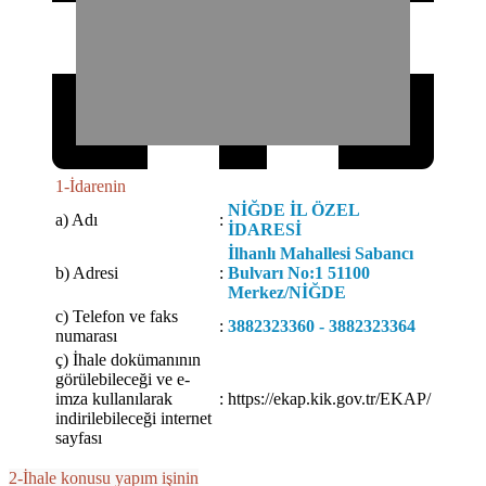
1-İdarenin
NİĞDE İL ÖZEL
a) Adı
:
İDARESİ
İlhanlı Mahallesi Sabancı
b) Adresi
:
Bulvarı No:1 51100
Merkez/NİĞDE
c) Telefon ve faks
:
3882323360 - 3882323364
numarası
ç) İhale dokümanının
görülebileceği ve e-
imza kullanılarak
:
https://ekap.kik.gov.tr/EKAP/
indirilebileceği internet
sayfası
2-İhale konusu yapım işinin