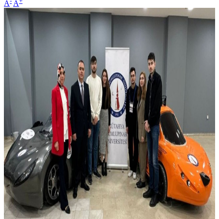
-
+
A
A