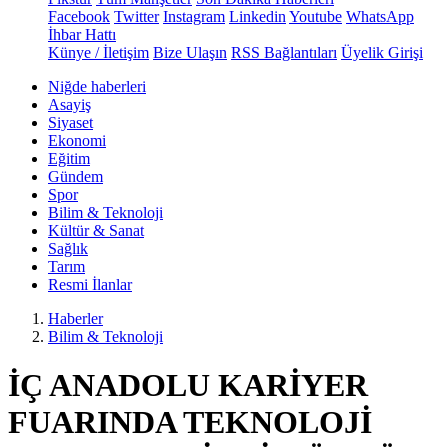
Facebook
Twitter
Instagram
Linkedin
Youtube
WhatsApp
İhbar Hattı
Künye / İletişim
Bize Ulaşın
RSS Bağlantıları
Üyelik Girişi
Niğde haberleri
Asayiş
Siyaset
Ekonomi
Eğitim
Gündem
Spor
Bilim & Teknoloji
Kültür & Sanat
Sağlık
Tarım
Resmi İlanlar
Haberler
Bilim & Teknoloji
İÇ ANADOLU KARİYER
FUARINDA TEKNOLOJİ