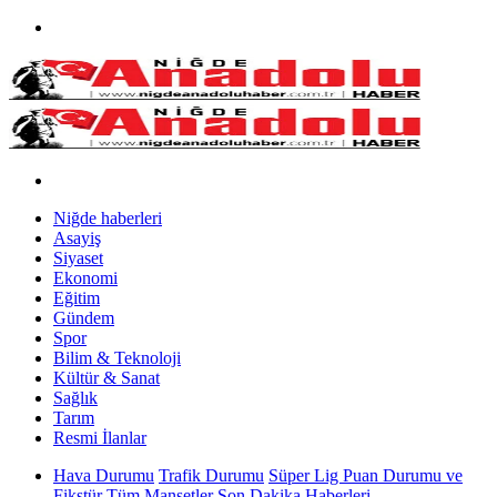
Niğde haberleri
Asayiş
Siyaset
Ekonomi
Eğitim
Gündem
Spor
Bilim & Teknoloji
Kültür & Sanat
Sağlık
Tarım
Resmi İlanlar
Hava Durumu
Trafik Durumu
Süper Lig Puan Durumu ve
Fikstür
Tüm Manşetler
Son Dakika Haberleri