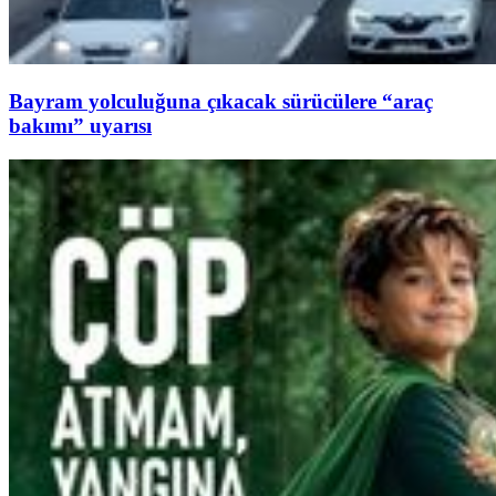
Bayram yolculuğuna çıkacak sürücülere “araç
bakımı” uyarısı