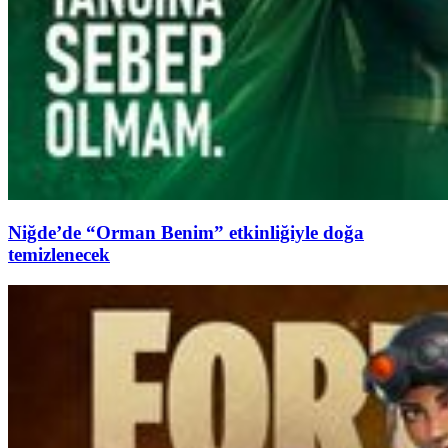
Niğde’de “Orman Benim” etkinliğiyle doğa
temizlenecek