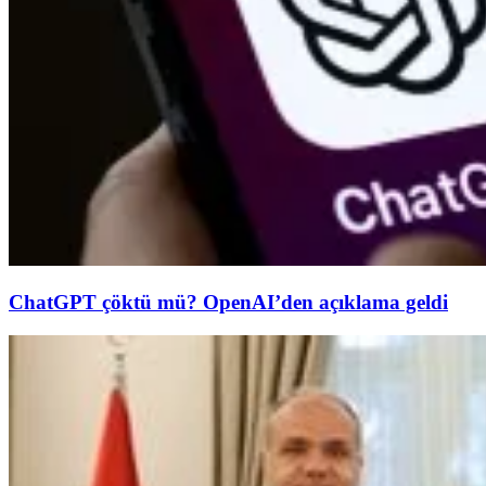
ChatGPT çöktü mü? OpenAI’den açıklama geldi