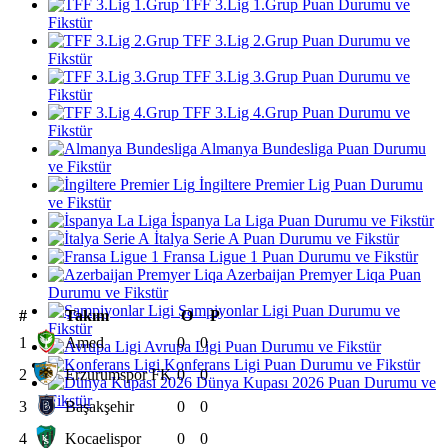
TFF 3.Lig 1.Grup Puan Durumu ve
Fikstür
TFF 3.Lig 2.Grup Puan Durumu ve
Fikstür
TFF 3.Lig 3.Grup Puan Durumu ve
Fikstür
TFF 3.Lig 4.Grup Puan Durumu ve
Fikstür
Almanya Bundesliga Puan Durumu
ve Fikstür
İngiltere Premier Lig Puan Durumu
ve Fikstür
İspanya La Liga Puan Durumu ve Fikstür
İtalya Serie A Puan Durumu ve Fikstür
Fransa Ligue 1 Puan Durumu ve Fikstür
Azerbaijan Premyer Liqa Puan
Durumu ve Fikstür
Şampiyonlar Ligi Puan Durumu ve
#
Takım
O
P
Fikstür
1
Amed
0
0
Avrupa Ligi Puan Durumu ve Fikstür
Konferans Ligi Puan Durumu ve Fikstür
2
Erzurumspor FK
0
0
Dünya Kupası 2026 Puan Durumu ve
Fikstür
3
Başakşehir
0
0
4
Kocaelispor
0
0