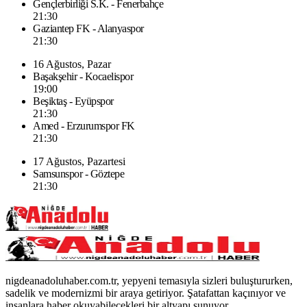
Gençlerbirliği S.K. - Fenerbahçe
21:30
Gaziantep FK - Alanyaspor
21:30
16 Ağustos, Pazar
Başakşehir - Kocaelispor
19:00
Beşiktaş - Eyüpspor
21:30
Amed - Erzurumspor FK
21:30
17 Ağustos, Pazartesi
Samsunspor - Göztepe
21:30
nigdeanadoluhaber.com.tr, yepyeni temasıyla sizleri buluştururken,
sadelik ve modernizmi bir araya getiriyor. Şatafattan kaçınıyor ve
insanlara haber okuyabilecekleri bir altyapı sunuyor.