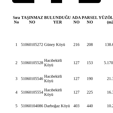
Sıra
TAŞINMAZ
BULUNDUĞU
ADA
PARSEL
YÜZÖ
No
NO
YER
NO
NO
(m2
1
51060105272
Güney Köyü
216
208
138.
Hacıbekirli
2
51060105528
127
153
5.170
Köyü
Hacıbekirli
3
51060105546
127
190
21.
Köyü
Hacıbekirli
4
51060105554
127
225
16.
Köyü
5
51060104086
Darboğaz Köyü
403
440
10.