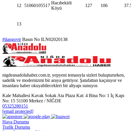
Hacıbekirli
12
51060105517
127
106
37.
Köyü
13
#ilangovtr
Basın No ILN02020138
nigdeanadoluhaber.com.tr, yepyeni temasıyla sizleri buluştururken,
sadelik ve modernizmi bir araya getiriyor. Şatafattan kaçınıyor ve
insanlara haber okuyabilecekleri bir altyapı sunuyor.
Kale Mahallesi Kavak Sokak Ata Plaza Kat: 4 Bina No: 1 İç Kapı
No: 15 51100 Merkez / NİĞDE
05325280151
[email protected]
Hava Durumu
Trafik Durumu