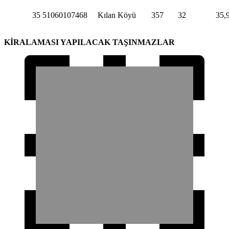
35
51060107468
Kılan Köyü
357
32
35,
KİRALAMASI YAPILACAK TAŞINMAZLAR