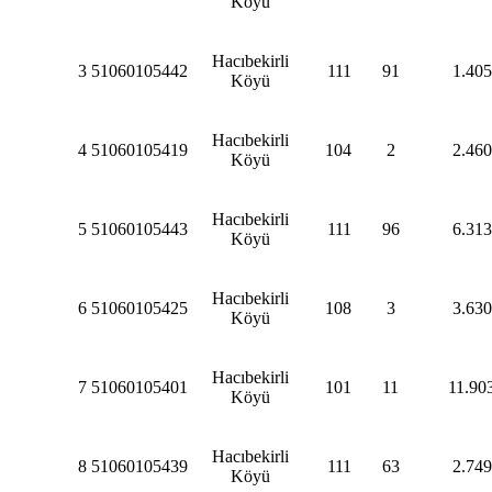
Köyü
Hacıbekirli
3
51060105442
111
91
1.405
Köyü
Hacıbekirli
4
51060105419
104
2
2.460
Köyü
Hacıbekirli
5
51060105443
111
96
6.313
Köyü
Hacıbekirli
6
51060105425
108
3
3.630
Köyü
Hacıbekirli
7
51060105401
101
11
11.90
Köyü
Hacıbekirli
8
51060105439
111
63
2.749
Köyü