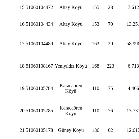
15
51060104472
Altay Köyü
155
28
7.612
16
51060104434
Altay Köyü
153
70
13.25
17
51060104489
Altay Köyü
163
29
58.99
18
51060108167
Yeniyıldız Köyü
168
223
6.713
Karacaören
19
51060105784
110
75
4.466
Köyü
Karacaören
20
51060105785
110
76
13.73
Köyü
21
51060105178
Güney Köyü
186
62
12.61