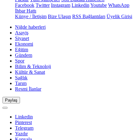
Facebook
Twitter
Instagram
Linkedin
Youtube
WhatsApp
İhbar Hattı
Künye / İletişim
Bize Ulaşın
RSS Bağlantıları
Üyelik Girişi
Niğde haberleri
Asayiş
Siyaset
Ekonomi
Eğitim
Gündem
Spor
Bilim & Teknoloji
Kültür & Sanat
Sağlık
Tarım
Resmi İlanlar
Paylaş
Linkedin
Pinterest
Telegram
Yazdır
Kopyala