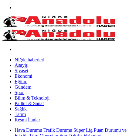
Niğde haberleri
Asayiş
Siyaset
Ekonomi
Eğitim
Gündem
Spor
Bilim & Teknoloji
Kültür & Sanat
Sağlık
Tarım
Resmi İlanlar
Hava Durumu
Trafik Durumu
Süper Lig Puan Durumu ve
Fikstür
Tüm Manşetler
Son Dakika Haberleri