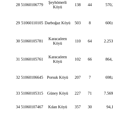
Şeyhömerli
28
51060106779
138
44
570,
Köyü
29
51060110105
Darboğaz Köyü
503
8
600,
Karacaören
30
51060105781
110
64
2.253
Köyü
Karacaören
31
51060105761
102
66
864,
Köyü
32
51060106645
Porsuk Köyü
207
7
698,
33
51060105315
Güney Köyü
227
71
7.569
34
51060107467
Kılan Köyü
357
30
94,