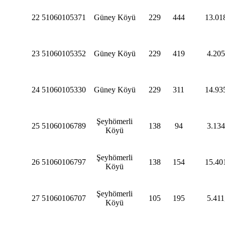
22
51060105371
Güney Köyü
229
444
13.01
23
51060105352
Güney Köyü
229
419
4.205
24
51060105330
Güney Köyü
229
311
14.93
Şeyhömerli
25
51060106789
138
94
3.134
Köyü
Şeyhömerli
26
51060106797
138
154
15.40
Köyü
Şeyhömerli
27
51060106707
105
195
5.411
Köyü