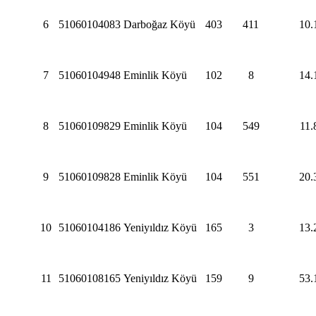
6
51060104083
Darboğaz Köyü
403
411
10.
7
51060104948
Eminlik Köyü
102
8
14.
8
51060109829
Eminlik Köyü
104
549
11.
9
51060109828
Eminlik Köyü
104
551
20.
10
51060104186
Yeniyıldız Köyü
165
3
13.
11
51060108165
Yeniyıldız Köyü
159
9
53.