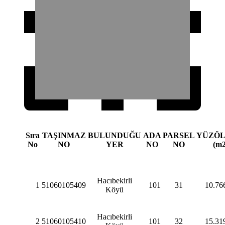
Sıra
TAŞINMAZ
BULUNDUĞU
ADA
PARSEL
YÜZÖ
No
NO
YER
NO
NO
(m2
Hacıbekirli
1
51060105409
101
31
10.76
Köyü
Hacıbekirli
2
51060105410
101
32
15.31