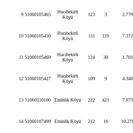
Hacıbekirli
9
51060105465
123
3
2.779
Köyü
Hacıbekirli
10
51060105450
111
119
7.372
Köyü
Hacıbekirli
11
51060105469
124
30
1.701
Köyü
Hacıbekirli
12
51060105427
109
9
4.340
Köyü
13
51060110100
Eminlik Köyü
222
421
7.075
14
51060107499
Eminlik Köyü
212
16
10.27