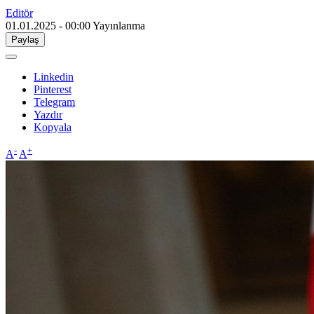
Editör
01.01.2025 - 00:00
Yayınlanma
Paylaş
Linkedin
Pinterest
Telegram
Yazdır
Kopyala
-
+
A
A