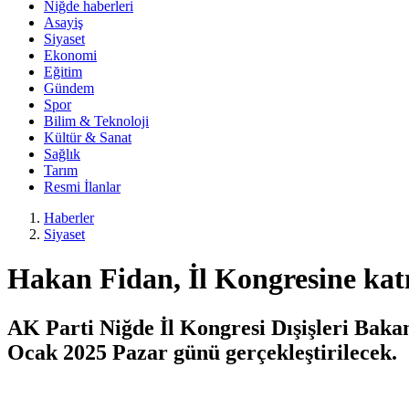
Niğde haberleri
Asayiş
Siyaset
Ekonomi
Eğitim
Gündem
Spor
Bilim & Teknoloji
Kültür & Sanat
Sağlık
Tarım
Resmi İlanlar
Haberler
Siyaset
Hakan Fidan, İl Kongresine kat
AK Parti Niğde İl Kongresi Dışişleri Baka
Ocak 2025 Pazar günü gerçekleştirilecek.