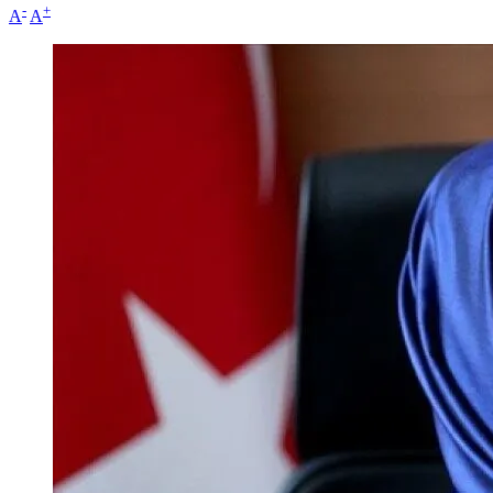
-
+
A
A