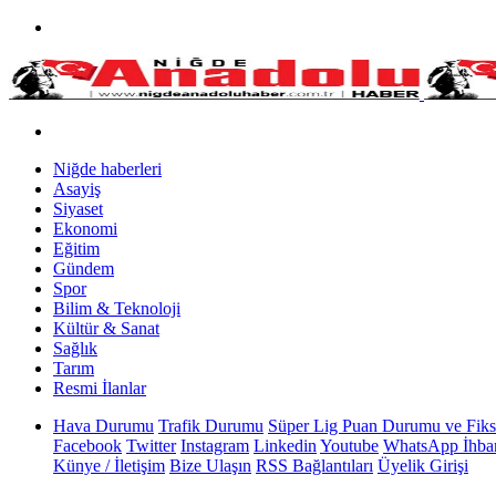
Niğde haberleri
Asayiş
Siyaset
Ekonomi
Eğitim
Gündem
Spor
Bilim & Teknoloji
Kültür & Sanat
Sağlık
Tarım
Resmi İlanlar
Hava Durumu
Trafik Durumu
Süper Lig Puan Durumu ve Fiks
Facebook
Twitter
Instagram
Linkedin
Youtube
WhatsApp İhbar
Künye / İletişim
Bize Ulaşın
RSS Bağlantıları
Üyelik Girişi