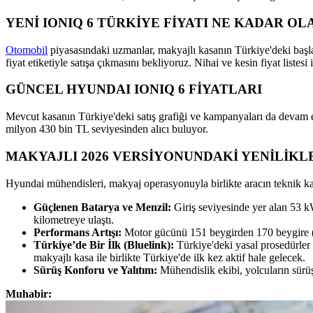
YENİ IONIQ 6 TÜRKİYE FİYATI NE KADAR O
Otomobil
piyasasındaki uzmanlar, makyajlı kasanın Türkiye'deki başla
fiyat etiketiyle satışa çıkmasını bekliyoruz. Nihai ve kesin fiyat listes
GÜNCEL HYUNDAI IONIQ 6 FİYATLARI
Mevcut kasanın Türkiye'deki satış grafiği ve kampanyaları da devam
milyon 430 bin TL seviyesinden alıcı buluyor.
MAKYAJLI 2026 VERSİYONUNDAKİ YENİLİKL
Hyundai mühendisleri, makyaj operasyonuyla birlikte aracın teknik kapa
Güçlenen Batarya ve Menzil:
Giriş seviyesinde yer alan 53 k
kilometreye ulaştı.
Performans Artışı:
Motor gücünü 151 beygirden 170 beygire (H
Türkiye’de Bir İlk (Bluelink):
Türkiye'deki yasal prosedürler 
makyajlı kasa ile birlikte Türkiye'de ilk kez aktif hale gelecek.
Sürüş Konforu ve Yalıtım:
Mühendislik ekibi, yolcuların sürü
Muhabir: