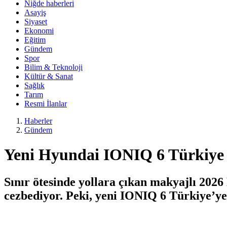
Niğde haberleri
Asayiş
Siyaset
Ekonomi
Eğitim
Gündem
Spor
Bilim & Teknoloji
Kültür & Sanat
Sağlık
Tarım
Resmi İlanlar
Haberler
Gündem
Yeni Hyundai IONIQ 6 Türkiye fi
Sınır ötesinde yollara çıkan makyajlı 2026 
cezbediyor. Peki, yeni IONIQ 6 Türkiye’ye