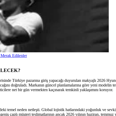
 Merak Edilenler
ELECEK?
içerisinde Türkiye pazarına giriş yapacağı duyurulan makyajlı 2026 Hy
yacağını doğruladı. Markanın güncel planlamalarına göre yeni modelin t
ticilere net bir gün vermekten kaçınarak temkinli yaklaşımını koruyor.
i temel neden netleşti. Global lojistik hatlarındaki yoğunluk ve sevkiy
arak geniş çaplı müşteri teslimatlarının ancak 2026 yılının haziran, temm