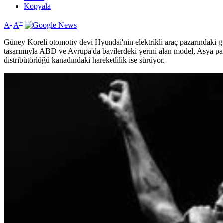
Kopyala
-
+
A
A
Güney Koreli otomotiv devi Hyundai'nin elektrikli araç pazarındaki güç
tasarımıyla ABD ve Avrupa'da bayilerdeki yerini alan model, Asya paza
distribütörlüğü kanadındaki hareketlilik ise sürüyor.