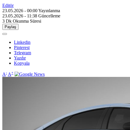
Editör
23.05.2026 - 00:00
Yayınlanma
23.05.2026 - 11:38
Güncelleme
3 Dk
Okunma Süresi
Paylaş
Linkedin
Pinterest
Telegram
Yazdır
Kopyala
-
+
A
A