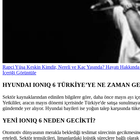
Rapçi Yüşa Keskin Kimdir, Nereli ve Kaç Yaşında? Hayatı Hakkında
İçeriği Görüntüle
HYUNDAI IONIQ 6 TÜRKİYE’YE NE ZAMAN G
Sektör kaynaklarından edinilen bilgilere göre, daha önce mayıs ayı 
Yetkililer, aracın mayıs dönemi içerisinde Türkiye'de satışa sunulma
gündemde yer alıyor. Hyundai bayileri ise yoğun talep karşısında tüke
YENİ IONIQ 6 NEDEN GECİKTİ?
Otomotiv dünyasının merakla beklediği teslimat sürecinin gecikmesindek
erteledi. Sektör temsilcileri, limanlardaki lojistik süreçlere bağlı ol