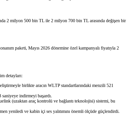
ında 2 milyon 500 bin TL ile 2 milyon 700 bin TL arasında değişen bir
donanım paketi, Mayıs 2026 dönemine özel kampanyalı fiyatıyla 2
üm detayları:
liştirmeyle birlikte aracın WLTP standartlarındaki menzili 521
 saniyeye indirmeyi başardı.
elink (uzaktan araç kontrolü ve bağlantı teknolojisi) sistemi, bu
n yeniledi ve kabin içi ses yalıtımını önemli ölçüde güçlendirdi.