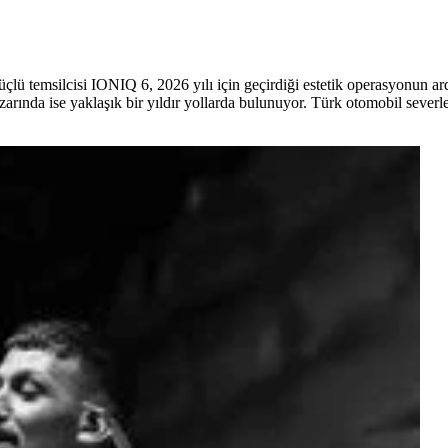
lü temsilcisi IONIQ 6, 2026 yılı için geçirdiği estetik operasyonun ard
rında ise yaklaşık bir yıldır yollarda bulunuyor. Türk otomobil severl