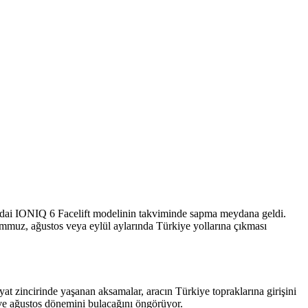
undai IONIQ 6 Facelift modelinin takviminde sapma meydana geldi.
emmuz, ağustos veya eylül aylarında Türkiye yollarına çıkması
at zincirinde yaşanan aksamalar, aracın Türkiye topraklarına girişini
uz ve ağustos dönemini bulacağını öngörüyor.