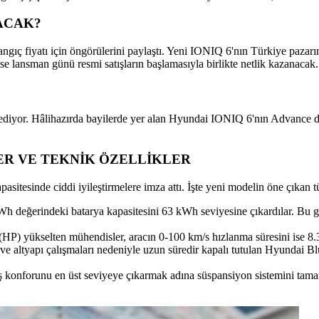
LACAK?
ngıç fiyatı için öngörülerini paylaştı. Yeni IONIQ 6'nın Türkiye pazar
i ise lansman günü resmi satışların başlamasıyla birlikte netlik kazanacak.
 ediyor. Hâlihazırda bayilerde yer alan Hyundai IONIQ 6'nın Advance 
ER VE TEKNİK ÖZELLİKLER
sitesinde ciddi iyileştirmelere imza attı. İşte yeni modelin öne çıkan t
Wh değerindeki batarya kapasitesini 63 kWh seviyesine çıkardılar. Bu ge
P) yükselten mühendisler, aracın 0-100 km/s hızlanma süresini ise 8.3
ve altyapı çalışmaları nedeniyle uzun süredir kapalı tutulan Hyundai Blu
ş konforunu en üst seviyeye çıkarmak adına süspansiyon sistemini tamame