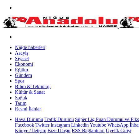
Niğde haberleri
Asayiş
Siyaset
Ekonomi
Eğitim
Gündem
Spor
Bilim & Teknoloji
Kültür & Sanat
Sağlık
Tarım
Resmi İlanlar
Hava Durumu
Trafik Durumu
Süper Lig Puan Durumu ve Fiks
Facebook
Twitter
Instagram
Linkedin
Youtube
WhatsApp İhbar
Künye / İletişim
Bize Ulaşın
RSS Bağlantıları
Üyelik Girişi