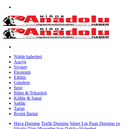
Niğde haberleri
Asayiş
Siyaset
Ekonomi
Eğitim
Gündem
Spor
Bilim & Teknoloji
Kültür & Sanat
Sağlık
Tarım
Resmi İlanlar
Hava Durumu
Trafik Durumu
Süper Lig Puan Durumu ve
Fikstür
Tüm Manşetler
Son Dakika Haberleri