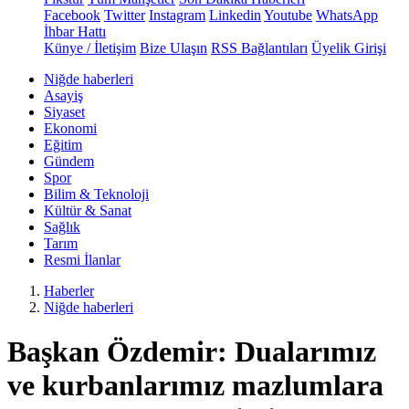
Facebook
Twitter
Instagram
Linkedin
Youtube
WhatsApp
İhbar Hattı
Künye / İletişim
Bize Ulaşın
RSS Bağlantıları
Üyelik Girişi
Niğde haberleri
Asayiş
Siyaset
Ekonomi
Eğitim
Gündem
Spor
Bilim & Teknoloji
Kültür & Sanat
Sağlık
Tarım
Resmi İlanlar
Haberler
Niğde haberleri
Başkan Özdemir: Dualarımız
ve kurbanlarımız mazlumlara