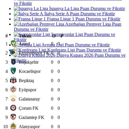
ve Fikstür
İspanya La Liga Puan Durumu ve Fikstür
İtalya Serie A Puan Durumu ve Fikstür
Fransa Ligue 1 Puan Durumu ve Fikstür
Azerbaijan Premyer Liqa Puan
Durumu ve Fikstür
Şampiyonlar Ligi Puan Durumu ve
#
Takım
O
P
Fikstür
1
Amed
0
0
Avrupa Ligi Puan Durumu ve Fikstür
Konferans Ligi Puan Durumu ve Fikstür
2
Erzurumspor FK
0
0
Dünya Kupası 2026 Puan Durumu ve
Fikstür
3
Başakşehir
0
0
4
Kocaelispor
0
0
5
Beşiktaş
0
0
6
Eyüpspor
0
0
7
Galatasaray
0
0
8
Çorum FK
0
0
9
Gaziantep FK
0
0
10
Alanyaspor
0
0