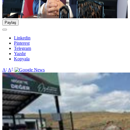
Paylaş
Linkedin
Pinterest
Telegram
Yazdır
Kopyala
-
+
A
A