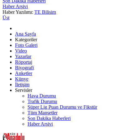
Son Dakika Haberleri
Haber Arşivi
Haber Yazılımı:
TE Bilişim
Üst
Ana Sayfa
Kategoriler
Foto Galeri
Video
Yazarlar
Röportaj
Biyografi
Anketler
Künye
İletişim
Servisler
Hava Durumu
Trafik Durumu
Süper Lig Puan Durumu ve Fikstür
Tüm Manşetler
Son Dakika Haberleri
Haber Arşivi