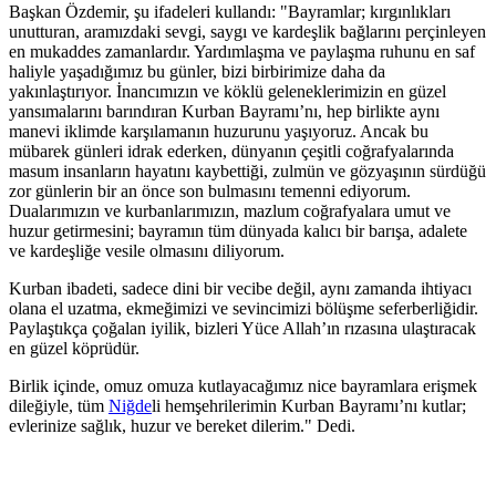
Başkan Özdemir, şu ifadeleri kullandı: "Bayramlar; kırgınlıkları
unutturan, aramızdaki sevgi, saygı ve kardeşlik bağlarını perçinleyen
en mukaddes zamanlardır. Yardımlaşma ve paylaşma ruhunu en saf
haliyle yaşadığımız bu günler, bizi birbirimize daha da
yakınlaştırıyor. İnancımızın ve köklü geleneklerimizin en güzel
yansımalarını barındıran Kurban Bayramı’nı, hep birlikte aynı
manevi iklimde karşılamanın huzurunu yaşıyoruz. Ancak bu
mübarek günleri idrak ederken, dünyanın çeşitli coğrafyalarında
masum insanların hayatını kaybettiği, zulmün ve gözyaşının sürdüğü
zor günlerin bir an önce son bulmasını temenni ediyorum.
Dualarımızın ve kurbanlarımızın, mazlum coğrafyalara umut ve
huzur getirmesini; bayramın tüm dünyada kalıcı bir barışa, adalete
ve kardeşliğe vesile olmasını diliyorum.
Kurban ibadeti, sadece dini bir vecibe değil, aynı zamanda ihtiyacı
olana el uzatma, ekmeğimizi ve sevincimizi bölüşme seferberliğidir.
Paylaştıkça çoğalan iyilik, bizleri Yüce Allah’ın rızasına ulaştıracak
en güzel köprüdür.
Birlik içinde, omuz omuza kutlayacağımız nice bayramlara erişmek
dileğiyle, tüm
Niğde
li hemşehrilerimin Kurban Bayramı’nı kutlar;
evlerinize sağlık, huzur ve bereket dilerim." Dedi.