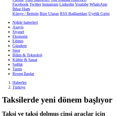
Facebook
Twitter
Instagram
Linkedin
Youtube
WhatsApp
İhbar Hattı
Künye / İletişim
Bize Ulaşın
RSS Bağlantıları
Üyelik Girişi
Niğde haberleri
Asayiş
Siyaset
Ekonomi
Eğitim
Gündem
Spor
Bilim & Teknoloji
Kültür & Sanat
Sağlık
Tarım
Resmi İlanlar
Haberler
Türkiye
Taksilerde yeni dönem başlıyor
Taksi ve taksi dolmuş cinsi araçlar için