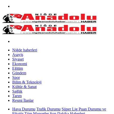
Niğde haberleri
Asayiş
Siyaset
Ekonomi
Eğitim
Gündem
Spor
Bilim & Teknoloji
Kültür & Sanat
Sağlık
Tarım
Resmi İlanlar
Hava Durumu
Trafik Durumu
Süper Lig Puan Durumu ve
Fikstür
Tüm Manşetler
Son Dakika Haberleri