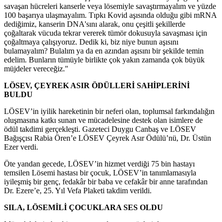
savaşan hücreleri kanserle veya lösemiyle savaştırmayalım ve yüzde
100 başarıya ulaşmayalım. Tıpkı Kovid aşısında olduğu gibi mRNA
dediğimiz, kanserin DNA'sını alarak, onu çeşitli şekillerde
çoğaltarak vücuda tekrar vererek tümör dokusuyla savaşması için
çoğaltmaya çalışıyoruz. Dedik ki, biz niye bunun aşısını
bulamayalım? Bulalım ya da en azından aşısını bir şekilde temin
edelim. Bunların tümüyle birlikte çok yakın zamanda çok büyük
müjdeler vereceğiz."
LÖSEV, ÇEYREK ASIR ÖDÜLLERİ SAHİPLERİNİ
BULDU
LÖSEV’in iyilik hareketinin bir neferi olan, toplumsal farkındalığın
oluşmasına katkı sunan ve mücadelesine destek olan isimlere de
ödül takdimi gerçekleşti. Gazeteci Duygu Canbaş ve LÖSEV
Bağışçısı Rabia Ören’e LÖSEV Çeyrek Asır Ödülü’nü, Dr. Üstün
Ezer verdi.
Öte yandan gecede, LÖSEV’in hizmet verdiği 75 bin hastayı
temsilen Lösemi hastası bir çocuk, LÖSEV’in tanımlamasıyla
iyileşmiş bir genç, fedakâr bir baba ve cefakâr bir anne tarafından
Dr. Ezere’e, 25. Yıl Vefa Plaketi takdim verildi.
SILA, LÖSEMİLİ ÇOCUKLARA SES OLDU