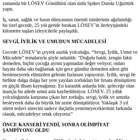
zamanda bir LÖSEV Gönüllüsü olan ünlü Spiker Damla Uğurtürk
yaptı.
İş, sanat, sağlık ve basın dünyasının önemli isimlerinin ağırlandığı
bu özel gecede, 25 yılı geride bırakan LÖSEV’in ilerleyişindeki
kilometre taşları izleyicilerle paylaşıldı.
SEVGİ, İYİLİK VE UMUDUN MÜCADELESİ
Gecede LÖSEV’in çeyrek asırlık yolculuğu, “Sevgi, İyilik, Umut ve
Mücadele” temalarıyla şöyle anlatıldı: “Doğulu batılı, zengin fakir
demeden, hiçbir çocuğa ayrım yapmadan değer veriyor; onları
hayata daha sıkı bağlamak için gece gündüz demeden ailesi gibi
benimseyerek elimizden gelenin fazlasını yapıyoruz. İyilik, sevgi ile
birlikte dalga dalga her yere yayılan zorlukları bir fırsata dönüştüren
en güçlü ilham kaynağımız. En karanlık anlarda bile, geleceğe olan
inançla bu ailede umut asla kaybedilmiyor. LÖSEV, 25 yıllık
yolculuğunda karşısına çıkan her zorluğu, sevgi, iyilik ve umutla
besleyerek daha da büyük bir azme dönüştürüyor. Yaklaşık 3 yıl
süren tedavi sürecini sadece ilaçlarla yenemeyeceklerinin farkında
olarak, mücadeleye ortak oluyoruz”
ÖNCE KANSERİ YENDİ, SONRA OLİMPİYAT
ŞAMPİYONU OLDU