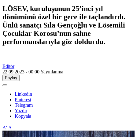
LÖSEV, kuruluşunun 25’inci yıl
dönümünü özel bir gece ile taçlandırdı.
Ünlü sanatçı Sıla Gençoğlu ve Lösemili
Çocuklar Korosu’nun sahne
performanslarıyla göz doldurdu.
Editör
22.09.2023 - 00:00
Yayınlanma
Paylaş
Linkedin
Pinterest
Telegram
Yazdır
Kopyala
-
+
A
A