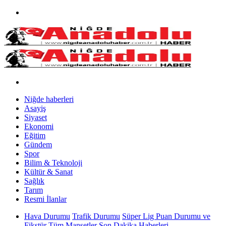
Niğde haberleri
Asayiş
Siyaset
Ekonomi
Eğitim
Gündem
Spor
Bilim & Teknoloji
Kültür & Sanat
Sağlık
Tarım
Resmi İlanlar
Hava Durumu
Trafik Durumu
Süper Lig Puan Durumu ve
Fikstür
Tüm Manşetler
Son Dakika Haberleri