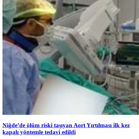
Niğde’de ölüm riski taşıyan Aort Yırtılması ilk kez
kapalı yöntemle tedavi edildi