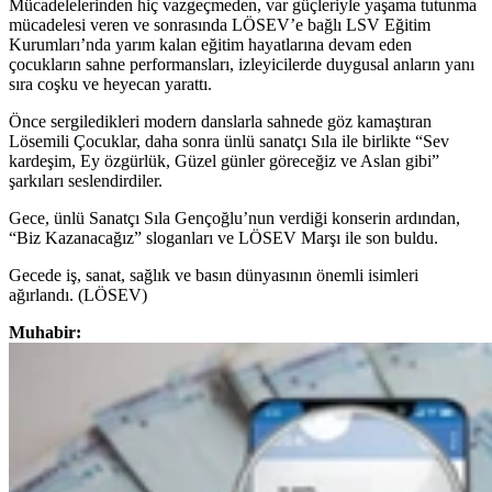
Mücadelelerinden hiç vazgeçmeden, var güçleriyle yaşama tutunma
mücadelesi veren ve sonrasında LÖSEV’e bağlı LSV Eğitim
Kurumları’nda yarım kalan eğitim hayatlarına devam eden
çocukların sahne performansları, izleyicilerde duygusal anların yanı
sıra coşku ve heyecan yarattı.
Önce sergiledikleri modern danslarla sahnede göz kamaştıran
Lösemili Çocuklar, daha sonra ünlü sanatçı Sıla ile birlikte “Sev
kardeşim, Ey özgürlük, Güzel günler göreceğiz ve Aslan gibi”
şarkıları seslendirdiler.
Gece, ünlü Sanatçı Sıla Gençoğlu’nun verdiği konserin ardından,
“Biz Kazanacağız” sloganları ve LÖSEV Marşı ile son buldu.
Gecede iş, sanat, sağlık ve basın dünyasının önemli isimleri
ağırlandı. (LÖSEV)
Muhabir: