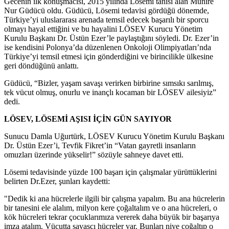
Gecenin ilk konuşmacısı, 2015 yılında Lösemi tanısı alan Münire
Nur Güdücü oldu. Güdücü, Lösemi tedavisi gördüğü dönemde,
Türkiye’yi uluslararası arenada temsil edecek başarılı bir sporcu
olmayı hayal ettiğini ve bu hayalini LÖSEV Kurucu Yönetim
Kurulu Başkanı Dr. Üstün Ezer’le paylaştığını söyledi. Dr. Ezer’in
ise kendisini Polonya’da düzenlenen Onkoloji Olimpiyatları’nda
Türkiye’yi temsil etmesi için gönderdiğini ve birincilikle ülkesine
geri döndüğünü anlattı.
Güdücü, “Bizler, yaşam savaşı verirken birbirine sımsıkı sarılmış,
tek vücut olmuş, onurlu ve inançlı kocaman bir LÖSEV ailesiyiz”
dedi.
LÖSEV, LÖSEMİ AŞISI İÇİN GÜN SAYIYOR
Sunucu Damla Uğurtürk, LÖSEV Kurucu Yönetim Kurulu Başkanı
Dr. Üstün Ezer’i, Tevfik Fikret’in “Vatan gayretli insanların
omuzları üzerinde yükselir!” sözüyle sahneye davet etti.
Lösemi tedavisinde yüzde 100 başarı için çalışmalar yürüttüklerini
belirten Dr.Ezer, şunları kaydetti:
"Dedik ki ana hücrelerle ilgili bir çalışma yapalım. Bu ana hücrelerin
bir tanesini ele alalım, milyon kere çoğaltalım ve o ana hücreleri, o
kök hücreleri tekrar çocuklarımıza vererek daha büyük bir başarıya
imza atalım. Vücutta savaşçı hücreler var. Bunları niye çoğaltıp o