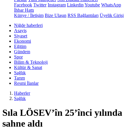
Facebook
Twitter
Instagram
Linkedin
Youtube
WhatsApp
İhbar Hattı
Künye / İletişim
Bize Ulaşın
RSS Bağlantıları
Üyelik Girişi
Niğde haberleri
Asayiş
Siyaset
Ekonomi
Eğitim
Gündem
Spor
Bilim & Teknoloji
Kültür & Sanat
Sağlık
Tarım
Resmi İlanlar
Haberler
Sağlık
Sıla LÖSEV’în 25’înci yılında
sahne aldı