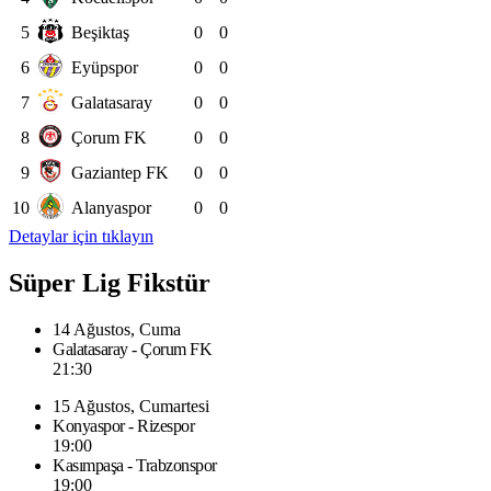
5
Beşiktaş
0
0
6
Eyüpspor
0
0
7
Galatasaray
0
0
8
Çorum FK
0
0
9
Gaziantep FK
0
0
10
Alanyaspor
0
0
Detaylar için tıklayın
Süper Lig Fikstür
14 Ağustos, Cuma
Galatasaray - Çorum FK
21:30
15 Ağustos, Cumartesi
Konyaspor - Rizespor
19:00
Kasımpaşa - Trabzonspor
19:00