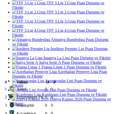
TFF 3.Lig 1.Grup Puan Durumu ve
Fikstür
TFF 3.Lig 2.Grup Puan Durumu ve
Fikstür
TFF 3.Lig 3.Grup Puan Durumu ve
Fikstür
TFF 3.Lig 4.Grup Puan Durumu ve
Fikstür
Almanya Bundesliga Puan Durumu
ve Fikstür
İngiltere Premier Lig Puan Durumu
ve Fikstür
İspanya La Liga Puan Durumu ve Fikstür
İtalya Serie A Puan Durumu ve Fikstür
Fransa Ligue 1 Puan Durumu ve Fikstür
Azerbaijan Premyer Liqa Puan
Durumu ve Fikstür
Şampiyonlar Ligi Puan Durumu ve
#
Takım
O
P
Fikstür
1
Amed
0
0
Avrupa Ligi Puan Durumu ve Fikstür
Konferans Ligi Puan Durumu ve Fikstür
2
Erzurumspor FK
0
0
Dünya Kupası 2026 Puan Durumu ve
Fikstür
3
Başakşehir
0
0
4
Kocaelispor
0
0