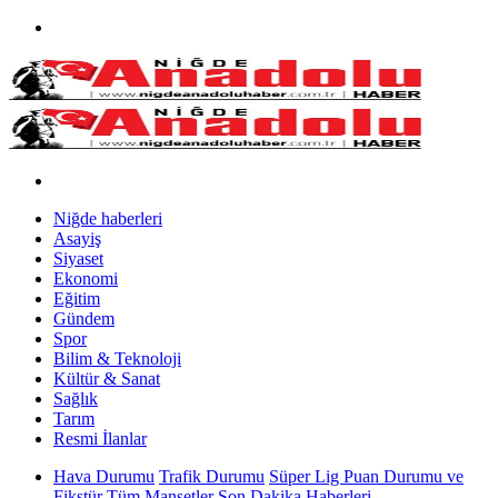
Niğde haberleri
Asayiş
Siyaset
Ekonomi
Eğitim
Gündem
Spor
Bilim & Teknoloji
Kültür & Sanat
Sağlık
Tarım
Resmi İlanlar
Hava Durumu
Trafik Durumu
Süper Lig Puan Durumu ve
Fikstür
Tüm Manşetler
Son Dakika Haberleri