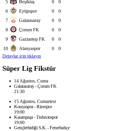
5
Beşiktaş
0
0
6
Eyüpspor
0
0
7
Galatasaray
0
0
8
Çorum FK
0
0
9
Gaziantep FK
0
0
10
Alanyaspor
0
0
Detaylar için tıklayın
Süper Lig Fikstür
14 Ağustos, Cuma
Galatasaray - Çorum FK
21:30
15 Ağustos, Cumartesi
Konyaspor - Rizespor
19:00
Kasımpaşa - Trabzonspor
19:00
Gençlerbirliği S.K. - Fenerbahçe