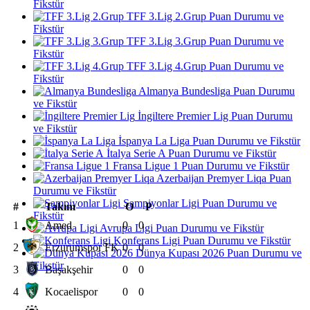
Fikstür
TFF 3.Lig 2.Grup Puan Durumu ve
Fikstür
TFF 3.Lig 3.Grup Puan Durumu ve
Fikstür
TFF 3.Lig 4.Grup Puan Durumu ve
Fikstür
Almanya Bundesliga Puan Durumu
ve Fikstür
İngiltere Premier Lig Puan Durumu
ve Fikstür
İspanya La Liga Puan Durumu ve Fikstür
İtalya Serie A Puan Durumu ve Fikstür
Fransa Ligue 1 Puan Durumu ve Fikstür
Azerbaijan Premyer Liqa Puan
Durumu ve Fikstür
Şampiyonlar Ligi Puan Durumu ve
#
Takım
O
P
Fikstür
1
Amed
0
0
Avrupa Ligi Puan Durumu ve Fikstür
Konferans Ligi Puan Durumu ve Fikstür
2
Erzurumspor FK
0
0
Dünya Kupası 2026 Puan Durumu ve
Fikstür
3
Başakşehir
0
0
4
Kocaelispor
0
0