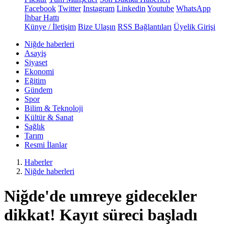
Facebook
Twitter
Instagram
Linkedin
Youtube
WhatsApp
İhbar Hattı
Künye / İletişim
Bize Ulaşın
RSS Bağlantıları
Üyelik Girişi
Niğde haberleri
Asayiş
Siyaset
Ekonomi
Eğitim
Gündem
Spor
Bilim & Teknoloji
Kültür & Sanat
Sağlık
Tarım
Resmi İlanlar
Haberler
Niğde haberleri
Niğde'de umreye gidecekler
dikkat! Kayıt süreci başladı