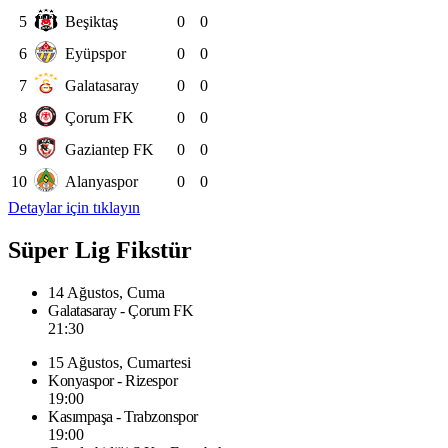
5
Beşiktaş
0
0
6
Eyüpspor
0
0
7
Galatasaray
0
0
8
Çorum FK
0
0
9
Gaziantep FK
0
0
10
Alanyaspor
0
0
Detaylar için tıklayın
Süper Lig Fikstür
14 Ağustos, Cuma
Galatasaray - Çorum FK
21:30
15 Ağustos, Cumartesi
Konyaspor - Rizespor
19:00
Kasımpaşa - Trabzonspor
19:00