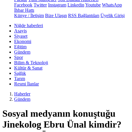
Facebook
Twitter
Instagram
Linkedin
Youtube
WhatsApp
İhbar Hattı
Künye / İletişim
Bize Ulaşın
RSS Bağlantıları
Üyelik Girişi
Niğde haberleri
Asayiş
Siyaset
Ekonomi
Eğitim
Gündem
Spor
Bilim & Teknoloji
Kültür & Sanat
Sağlık
Tarım
Resmi İlanlar
Haberler
Gündem
Sosyal medyanın konuştuğu
Jinekolog Ebru Ünal kimdir?