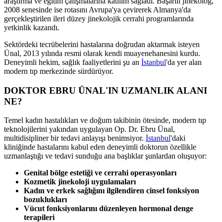
araştırma ve eğitim çalışmalarına katılım sağladı. Başarılı jinekolog,
2008 senesinde ise rotasını Avrupa'ya çevirerek Almanya'da
gerçekleştirilen ileri düzey jinekolojik cerrahi programlarında
yetkinlik kazandı.
Sektördeki tecrübelerini hastalarına doğrudan aktarmak isteyen
Ünal, 2013 yılında resmi olarak kendi muayenehanesini kurdu.
Deneyimli hekim, sağlık faaliyetlerini şu an
İstanbul
'da yer alan
modern tıp merkezinde sürdürüyor.
DOKTOR EBRU ÜNAL'IN UZMANLIK ALANI
NE?
Temel kadın hastalıkları ve doğum takibinin ötesinde, modern tıp
teknolojilerini yakından uygulayan Op. Dr. Ebru Ünal,
multidisipliner bir tedavi anlayışı benimsiyor.
İstanbul
'daki
kliniğinde hastalarını kabul eden deneyimli doktorun özellikle
uzmanlaştığı ve tedavi sunduğu ana başlıklar şunlardan oluşuyor:
Genital bölge estetiği ve cerrahi operasyonları
Kozmetik jinekoloji uygulamaları
Kadın ve erkek sağlığını ilgilendiren cinsel fonksiyon
bozuklukları
Vücut fonksiyonlarını düzenleyen hormonal denge
terapileri