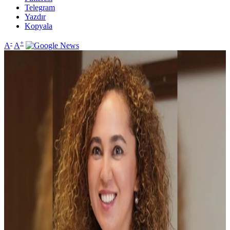
Telegram
Yazdır
Kopyala
-
+
A
A