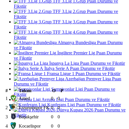
TFF 3.Lig 1.Grup Puan Durumu ve
Fikstür
TFF 3.Lig 2.Grup Puan Durumu ve
Fikstür
TFF 3.Lig 3.Grup Puan Durumu ve
Fikstür
TFF 3.Lig 4.Grup Puan Durumu ve
Fikstür
Almanya Bundesliga Puan Durumu
ve Fikstür
İngiltere Premier Lig Puan Durumu
ve Fikstür
İspanya La Liga Puan Durumu ve Fikstür
İtalya Serie A Puan Durumu ve Fikstür
Fransa Ligue 1 Puan Durumu ve Fikstür
Azerbaijan Premyer Liqa Puan
Durumu ve Fikstür
Şampiyonlar Ligi Puan Durumu ve
#
Takım
O
P
Fikstür
1
Amed
0
0
Avrupa Ligi Puan Durumu ve Fikstür
Konferans Ligi Puan Durumu ve Fikstür
2
Erzurumspor FK
0
0
Dünya Kupası 2026 Puan Durumu ve
Fikstür
3
Başakşehir
0
0
4
Kocaelispor
0
0