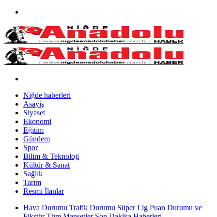
Niğde haberleri
Asayiş
Siyaset
Ekonomi
Eğitim
Gündem
Spor
Bilim & Teknoloji
Kültür & Sanat
Sağlık
Tarım
Resmi İlanlar
Hava Durumu
Trafik Durumu
Süper Lig Puan Durumu ve
Fikstür
Tüm Manşetler
Son Dakika Haberleri