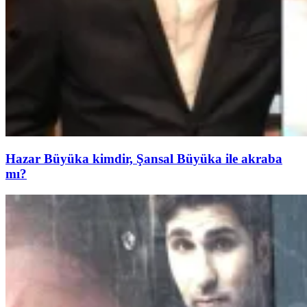
Hazar Büyüka kimdir, Şansal Büyüka ile akraba
mı?