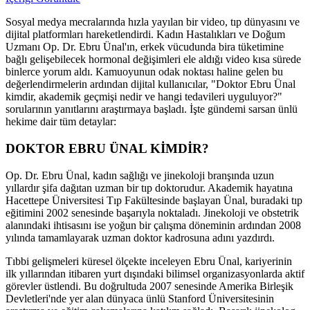
Sosyal medya mecralarında hızla yayılan bir video, tıp dünyasını ve
dijital platformları hareketlendirdi. Kadın Hastalıkları ve Doğum
Uzmanı Op. Dr. Ebru Ünal'ın, erkek vücudunda bira tüketimine
bağlı gelişebilecek hormonal değişimleri ele aldığı video kısa sürede
binlerce yorum aldı. Kamuoyunun odak noktası haline gelen bu
değerlendirmelerin ardından dijital kullanıcılar, "Doktor Ebru Ünal
kimdir, akademik geçmişi nedir ve hangi tedavileri uyguluyor?"
sorularının yanıtlarını araştırmaya başladı. İşte gündemi sarsan ünlü
hekime dair tüm detaylar:
DOKTOR EBRU ÜNAL KİMDİR?
Op. Dr. Ebru Ünal, kadın sağlığı ve jinekoloji branşında uzun
yıllardır şifa dağıtan uzman bir tıp doktorudur. Akademik hayatına
Hacettepe Üniversitesi Tıp Fakültesinde başlayan Ünal, buradaki tıp
eğitimini 2002 senesinde başarıyla noktaladı. Jinekoloji ve obstetrik
alanındaki ihtisasını ise yoğun bir çalışma döneminin ardından 2008
yılında tamamlayarak uzman doktor kadrosuna adını yazdırdı.
Tıbbi gelişmeleri küresel ölçekte inceleyen Ebru Ünal, kariyerinin
ilk yıllarından itibaren yurt dışındaki bilimsel organizasyonlarda aktif
görevler üstlendi. Bu doğrultuda 2007 senesinde Amerika Birleşik
Devletleri'nde yer alan dünyaca ünlü Stanford Üniversitesinin