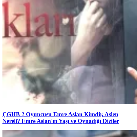
ÇGHB 2 Oyuncusu Emre Aslan Kimdir, Aslen
Nereli? Emre Aslan'ın Yaşı ve Oynadığı Diziler