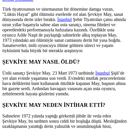
Türk tiyatrosunun ve sinemasının bir dönemine damga vuran,
"Lüküs Hayat" gibi ölümsüz eserlerde rol alan Şevkiye May, sanat
dünyasında derin izler bıraktı.
İstanbul
Şehir Tiyatroları çatısı altında
uzun yıllar başarıyla sahne alan usta sanatçı, sinema filmleri ve
operetlerdeki performansıyla hafızalara kazındı. Özellikle usta
oyuncu Adile Naşit ile paylaştığı sahnelerle alkış toplayan May,
1973 yılındaki ani ölümüyle sanat camiasını derin bir yasa boğdu.
Sanatseverler, ünlü oyuncuyu ölüme götüren süreci ve yaşam
öyküsünü hala büyük bir merakla araştırıyor.
ŞEVKİYE MAY NASIL ÖLDÜ?
Ünlü sanatçı Şevkiye May, 23 Mart 1973 tarihinde
İstanbul
Şişli’de
yer alan evinde yaşamına son verdi. Evindeki mutfak pencerelerinin
hava deliklerini bant kullanarak titizlikle kapatan May, başının altına
bir gazete serdi. Ardından havagazı vanasını açan usta oyuncu,
zehirlenerek hayata gözlerini yumdu.
ŞEVKİYE MAY NEDEN İNTİHAR ETTİ?
Sahnelere 1972 yılında yaptığı görkemli jübile ile veda eden
Şevkiye May, bu tarihten sonra ciddi bir boşluğa düştü. Mesleğinden
uzaklaşmanın yarattığı derin yalnızlık ve unutulmuşluk hissi,