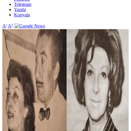
Telegram
Yazdır
Kopyala
-
+
A
A