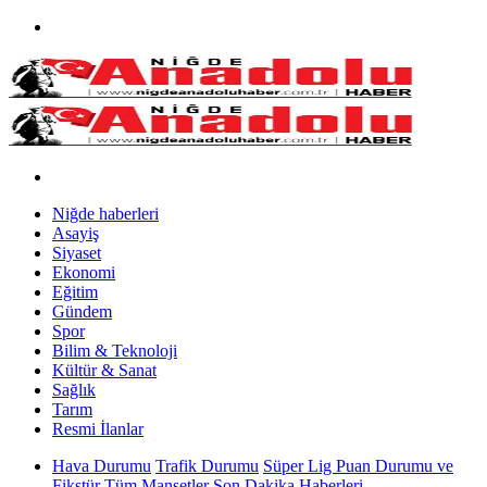
Niğde haberleri
Asayiş
Siyaset
Ekonomi
Eğitim
Gündem
Spor
Bilim & Teknoloji
Kültür & Sanat
Sağlık
Tarım
Resmi İlanlar
Hava Durumu
Trafik Durumu
Süper Lig Puan Durumu ve
Fikstür
Tüm Manşetler
Son Dakika Haberleri