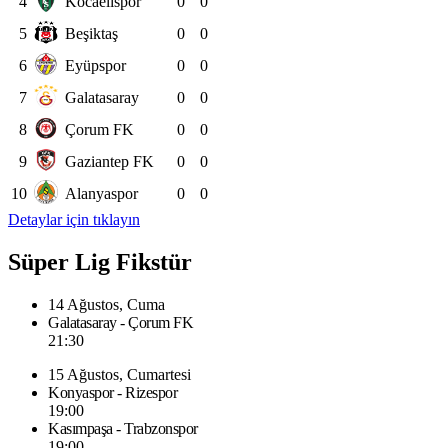
4
Kocaelispor
0
0
5
Beşiktaş
0
0
6
Eyüpspor
0
0
7
Galatasaray
0
0
8
Çorum FK
0
0
9
Gaziantep FK
0
0
10
Alanyaspor
0
0
Detaylar için tıklayın
Süper Lig Fikstür
14 Ağustos, Cuma
Galatasaray - Çorum FK
21:30
15 Ağustos, Cumartesi
Konyaspor - Rizespor
19:00
Kasımpaşa - Trabzonspor
19:00