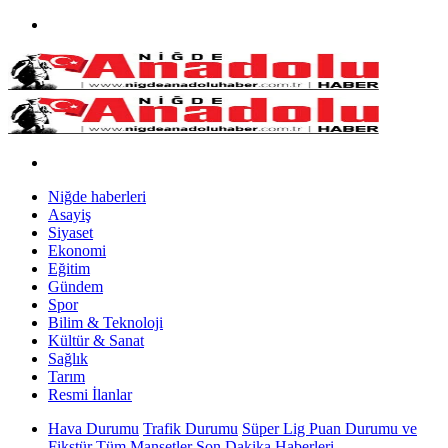
Niğde haberleri
Asayiş
Siyaset
Ekonomi
Eğitim
Gündem
Spor
Bilim & Teknoloji
Kültür & Sanat
Sağlık
Tarım
Resmi İlanlar
Hava Durumu
Trafik Durumu
Süper Lig Puan Durumu ve
Fikstür
Tüm Manşetler
Son Dakika Haberleri