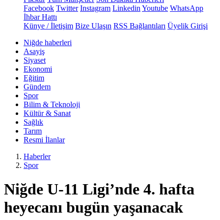
Facebook
Twitter
Instagram
Linkedin
Youtube
WhatsApp
İhbar Hattı
Künye / İletişim
Bize Ulaşın
RSS Bağlantıları
Üyelik Girişi
Niğde haberleri
Asayiş
Siyaset
Ekonomi
Eğitim
Gündem
Spor
Bilim & Teknoloji
Kültür & Sanat
Sağlık
Tarım
Resmi İlanlar
Haberler
Spor
Niğde U-11 Ligi’nde 4. hafta
heyecanı bugün yaşanacak