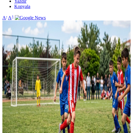
Yazdır
Kopyala
-
+
A
A