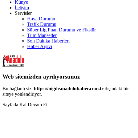
Künye
İletişim
Servisler
Hava Durumu
Trafik Durumu
Süper Lig Puan Durumu ve Fikstür
Tüm Manşetler
Son Dakika Haberleri
Haber Arşivi
Web sitemizden ayrılıyorsunuz
Bu bağlantı sizi
https://nigdeanadoluhaber.com.tr
dışındaki bir
siteye yönlendiriyor.
Sayfada Kal
Devam Et