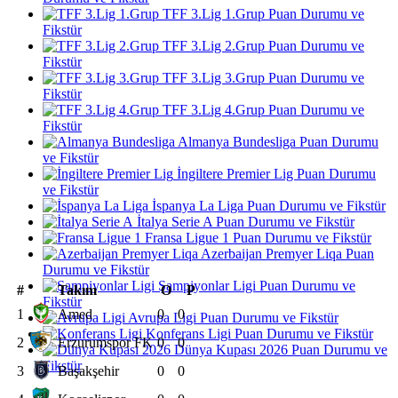
TFF 3.Lig 1.Grup Puan Durumu ve
Fikstür
TFF 3.Lig 2.Grup Puan Durumu ve
Fikstür
TFF 3.Lig 3.Grup Puan Durumu ve
Fikstür
TFF 3.Lig 4.Grup Puan Durumu ve
Fikstür
Almanya Bundesliga Puan Durumu
ve Fikstür
İngiltere Premier Lig Puan Durumu
ve Fikstür
İspanya La Liga Puan Durumu ve Fikstür
İtalya Serie A Puan Durumu ve Fikstür
Fransa Ligue 1 Puan Durumu ve Fikstür
Azerbaijan Premyer Liqa Puan
Durumu ve Fikstür
Şampiyonlar Ligi Puan Durumu ve
#
Takım
O
P
Fikstür
1
Amed
0
0
Avrupa Ligi Puan Durumu ve Fikstür
Konferans Ligi Puan Durumu ve Fikstür
2
Erzurumspor FK
0
0
Dünya Kupası 2026 Puan Durumu ve
Fikstür
3
Başakşehir
0
0