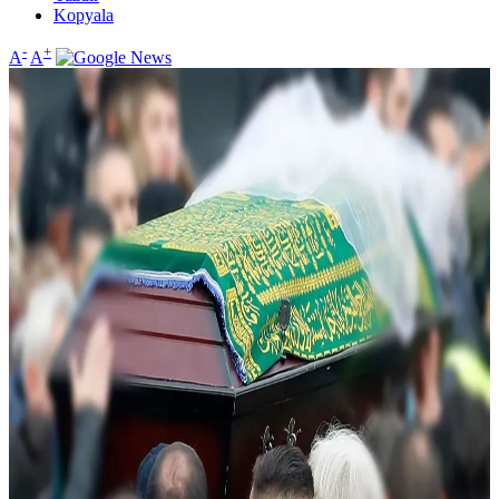
Kopyala
-
+
A
A