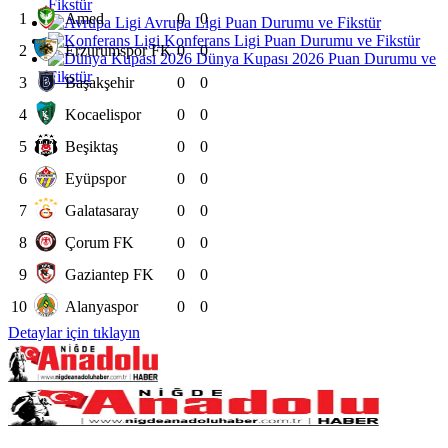
Fikstür
1
Amed
0
0
Avrupa Ligi Puan Durumu ve Fikstür
Konferans Ligi Puan Durumu ve Fikstür
2
Erzurumspor FK
0
0
Dünya Kupası 2026 Puan Durumu ve
Fikstür
3
Başakşehir
0
0
4
Kocaelispor
0
0
5
Beşiktaş
0
0
6
Eyüpspor
0
0
7
Galatasaray
0
0
8
Çorum FK
0
0
9
Gaziantep FK
0
0
10
Alanyaspor
0
0
Detaylar için tıklayın