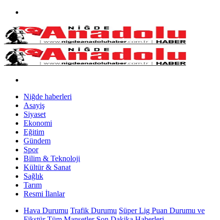
Niğde haberleri
Asayiş
Siyaset
Ekonomi
Eğitim
Gündem
Spor
Bilim & Teknoloji
Kültür & Sanat
Sağlık
Tarım
Resmi İlanlar
Hava Durumu
Trafik Durumu
Süper Lig Puan Durumu ve
Fikstür
Tüm Manşetler
Son Dakika Haberleri