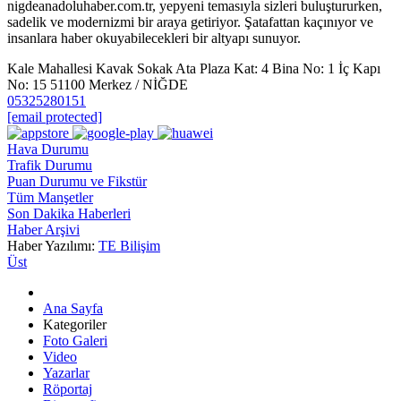
nigdeanadoluhaber.com.tr, yepyeni temasıyla sizleri buluştururken,
sadelik ve modernizmi bir araya getiriyor. Şatafattan kaçınıyor ve
insanlara haber okuyabilecekleri bir altyapı sunuyor.
Kale Mahallesi Kavak Sokak Ata Plaza Kat: 4 Bina No: 1 İç Kapı
No: 15 51100 Merkez / NİĞDE
05325280151
[email protected]
Hava Durumu
Trafik Durumu
Puan Durumu ve Fikstür
Tüm Manşetler
Son Dakika Haberleri
Haber Arşivi
Haber Yazılımı:
TE Bilişim
Üst
Ana Sayfa
Kategoriler
Foto Galeri
Video
Yazarlar
Röportaj