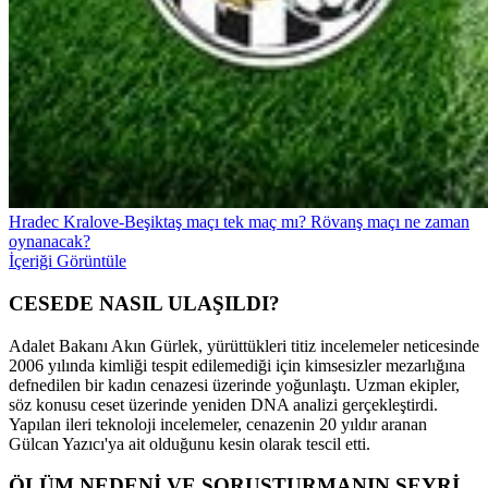
Hradec Kralove-Beşiktaş maçı tek maç mı? Rövanş maçı ne zaman
oynanacak?
İçeriği Görüntüle
CESEDE NASIL ULAŞILDI?
Adalet Bakanı Akın Gürlek, yürüttükleri titiz incelemeler neticesinde
2006 yılında kimliği tespit edilemediği için kimsesizler mezarlığına
defnedilen bir kadın cenazesi üzerinde yoğunlaştı. Uzman ekipler,
söz konusu ceset üzerinde yeniden DNA analizi gerçekleştirdi.
Yapılan ileri teknoloji incelemeler, cenazenin 20 yıldır aranan
Gülcan Yazıcı'ya ait olduğunu kesin olarak tescil etti.
ÖLÜM NEDENİ VE SORUŞTURMANIN SEYRİ