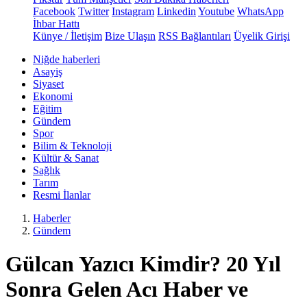
Facebook
Twitter
Instagram
Linkedin
Youtube
WhatsApp
İhbar Hattı
Künye / İletişim
Bize Ulaşın
RSS Bağlantıları
Üyelik Girişi
Niğde haberleri
Asayiş
Siyaset
Ekonomi
Eğitim
Gündem
Spor
Bilim & Teknoloji
Kültür & Sanat
Sağlık
Tarım
Resmi İlanlar
Haberler
Gündem
Gülcan Yazıcı Kimdir? 20 Yıl
Sonra Gelen Acı Haber ve