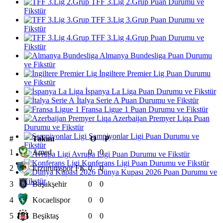
TFF 3.Lig 2.Grup Puan Durumu ve
Fikstür
TFF 3.Lig 3.Grup Puan Durumu ve
Fikstür
TFF 3.Lig 4.Grup Puan Durumu ve
Fikstür
Almanya Bundesliga Puan Durumu
ve Fikstür
İngiltere Premier Lig Puan Durumu
ve Fikstür
İspanya La Liga Puan Durumu ve Fikstür
İtalya Serie A Puan Durumu ve Fikstür
Fransa Ligue 1 Puan Durumu ve Fikstür
Azerbaijan Premyer Liqa Puan
Durumu ve Fikstür
Şampiyonlar Ligi Puan Durumu ve
#
Takım
O
P
Fikstür
1
Amed
0
0
Avrupa Ligi Puan Durumu ve Fikstür
Konferans Ligi Puan Durumu ve Fikstür
2
Erzurumspor FK
0
0
Dünya Kupası 2026 Puan Durumu ve
Fikstür
3
Başakşehir
0
0
4
Kocaelispor
0
0
5
Beşiktaş
0
0