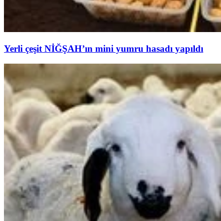
Yerli çeşit NİĞŞAH’ın mini yumru hasadı yapıldı