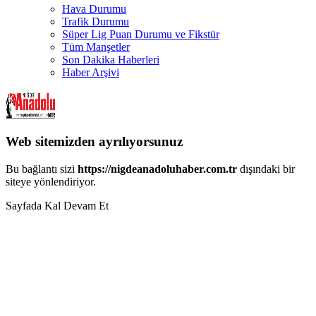
Hava Durumu
Trafik Durumu
Süper Lig Puan Durumu ve Fikstür
Tüm Manşetler
Son Dakika Haberleri
Haber Arşivi
Web sitemizden ayrılıyorsunuz
Bu bağlantı sizi
https://nigdeanadoluhaber.com.tr
dışındaki bir
siteye yönlendiriyor.
Sayfada Kal
Devam Et