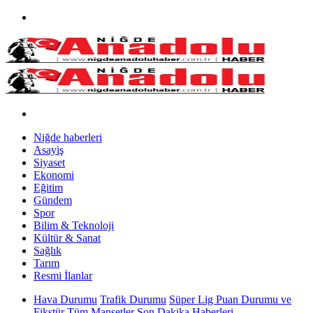
Niğde haberleri
Asayiş
Siyaset
Ekonomi
Eğitim
Gündem
Spor
Bilim & Teknoloji
Kültür & Sanat
Sağlık
Tarım
Resmi İlanlar
Hava Durumu
Trafik Durumu
Süper Lig Puan Durumu ve
Fikstür
Tüm Manşetler
Son Dakika Haberleri