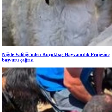
Niğde Valiliği'nden Küçükbaş Hayvancılık Projesine
başvuru çağrısı