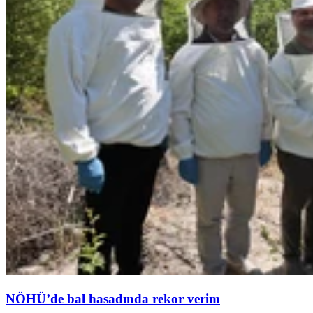
NÖHÜ’de bal hasadında rekor verim