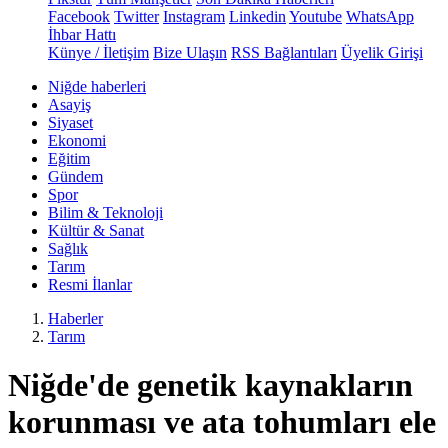
Facebook
Twitter
Instagram
Linkedin
Youtube
WhatsApp
İhbar Hattı
Künye / İletişim
Bize Ulaşın
RSS Bağlantıları
Üyelik Girişi
Niğde haberleri
Asayiş
Siyaset
Ekonomi
Eğitim
Gündem
Spor
Bilim & Teknoloji
Kültür & Sanat
Sağlık
Tarım
Resmi İlanlar
Haberler
Tarım
Niğde'de genetik kaynakların
korunması ve ata tohumları ele