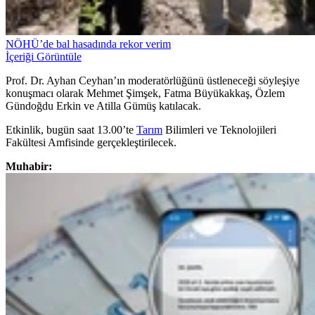
NÖHÜ’de bal hasadında rekor verim
İçeriği Görüntüle
Prof. Dr. Ayhan Ceyhan’ın moderatörlüğünü üstleneceği söyleşiye
konuşmacı olarak Mehmet Şimşek, Fatma Büyükakkaş, Özlem
Gündoğdu Erkin ve Atilla Gümüş katılacak.
Etkinlik, bugün saat 13.00’te
Tarım
Bilimleri ve Teknolojileri
Fakültesi Amfisinde gerçekleştirilecek.
Muhabir: