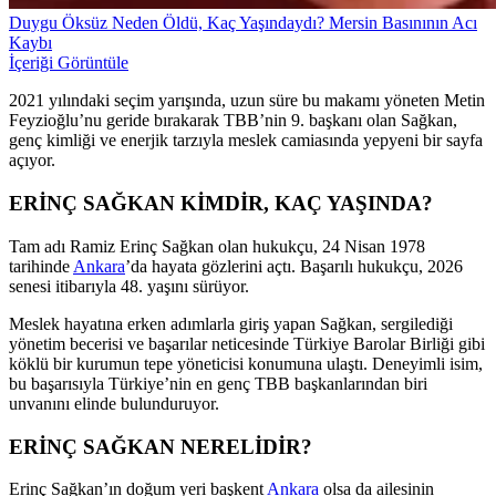
Duygu Öksüz Neden Öldü, Kaç Yaşındaydı? Mersin Basınının Acı
Kaybı
İçeriği Görüntüle
2021 yılındaki seçim yarışında, uzun süre bu makamı yöneten Metin
Feyzioğlu’nu geride bırakarak TBB’nin 9. başkanı olan Sağkan,
genç kimliği ve enerjik tarzıyla meslek camiasında yepyeni bir sayfa
açıyor.
ERİNÇ SAĞKAN KİMDİR, KAÇ YAŞINDA?
Tam adı Ramiz Erinç Sağkan olan hukukçu, 24 Nisan 1978
tarihinde
Ankara
’da hayata gözlerini açtı. Başarılı hukukçu, 2026
senesi itibarıyla 48. yaşını sürüyor.
Meslek hayatına erken adımlarla giriş yapan Sağkan, sergilediği
yönetim becerisi ve başarılar neticesinde Türkiye Barolar Birliği gibi
köklü bir kurumun tepe yöneticisi konumuna ulaştı. Deneyimli isim,
bu başarısıyla Türkiye’nin en genç TBB başkanlarından biri
unvanını elinde bulunduruyor.
ERİNÇ SAĞKAN NERELİDİR?
Erinç Sağkan’ın doğum yeri başkent
Ankara
olsa da ailesinin