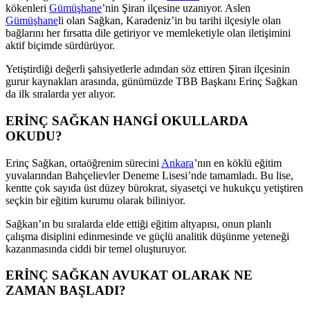
kökenleri
Gümüşhane
’nin Şiran ilçesine uzanıyor. Aslen
Gümüşhane
li olan Sağkan, Karadeniz’in bu tarihi ilçesiyle olan
bağlarını her fırsatta dile getiriyor ve memleketiyle olan iletişimini
aktif biçimde sürdürüyor.
Yetiştirdiği değerli şahsiyetlerle adından söz ettiren Şiran ilçesinin
gurur kaynakları arasında, günümüzde TBB Başkanı Erinç Sağkan
da ilk sıralarda yer alıyor.
ERİNÇ SAĞKAN HANGİ OKULLARDA
OKUDU?
Erinç Sağkan, ortaöğrenim sürecini
Ankara
’nın en köklü eğitim
yuvalarından Bahçelievler Deneme Lisesi’nde tamamladı. Bu lise,
kentte çok sayıda üst düzey bürokrat, siyasetçi ve hukukçu yetiştiren
seçkin bir eğitim kurumu olarak biliniyor.
Sağkan’ın bu sıralarda elde ettiği eğitim altyapısı, onun planlı
çalışma disiplini edinmesinde ve güçlü analitik düşünme yeteneği
kazanmasında ciddi bir temel oluşturuyor.
ERİNÇ SAĞKAN AVUKAT OLARAK NE
ZAMAN BAŞLADI?