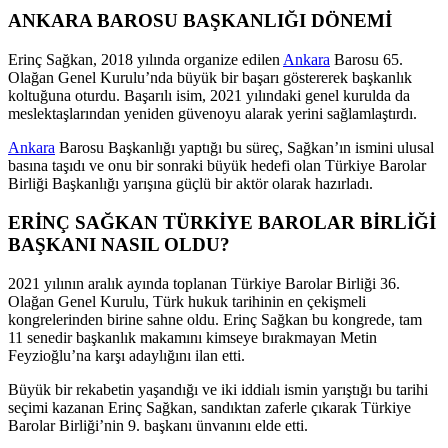
ANKARA BAROSU BAŞKANLIĞI DÖNEMİ
Erinç Sağkan, 2018 yılında organize edilen
Ankara
Barosu 65.
Olağan Genel Kurulu’nda büyük bir başarı göstererek başkanlık
koltuğuna oturdu. Başarılı isim, 2021 yılındaki genel kurulda da
meslektaşlarından yeniden güvenoyu alarak yerini sağlamlaştırdı.
Ankara
Barosu Başkanlığı yaptığı bu süreç, Sağkan’ın ismini ulusal
basına taşıdı ve onu bir sonraki büyük hedefi olan Türkiye Barolar
Birliği Başkanlığı yarışına güçlü bir aktör olarak hazırladı.
ERİNÇ SAĞKAN TÜRKİYE BAROLAR BİRLİĞİ
BAŞKANI NASIL OLDU?
2021 yılının aralık ayında toplanan Türkiye Barolar Birliği 36.
Olağan Genel Kurulu, Türk hukuk tarihinin en çekişmeli
kongrelerinden birine sahne oldu. Erinç Sağkan bu kongrede, tam
11 senedir başkanlık makamını kimseye bırakmayan Metin
Feyzioğlu’na karşı adaylığını ilan etti.
Büyük bir rekabetin yaşandığı ve iki iddialı ismin yarıştığı bu tarihi
seçimi kazanan Erinç Sağkan, sandıktan zaferle çıkarak Türkiye
Barolar Birliği’nin 9. başkanı ünvanını elde etti.