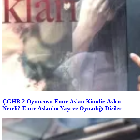
ÇGHB 2 Oyuncusu Emre Aslan Kimdir, Aslen
Nereli? Emre Aslan'ın Yaşı ve Oynadığı Diziler