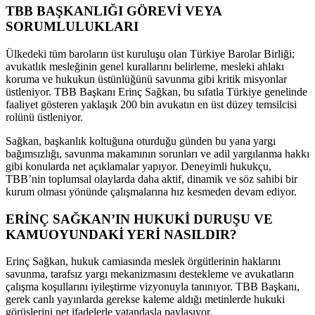
TBB BAŞKANLIĞI GÖREVİ VEYA
SORUMLULUKLARI
Ülkedeki tüm baroların üst kuruluşu olan Türkiye Barolar Birliği;
avukatlık mesleğinin genel kurallarını belirleme, mesleki ahlakı
koruma ve hukukun üstünlüğünü savunma gibi kritik misyonlar
üstleniyor. TBB Başkanı Erinç Sağkan, bu sıfatla Türkiye genelinde
faaliyet gösteren yaklaşık 200 bin avukatın en üst düzey temsilcisi
rolünü üstleniyor.
Sağkan, başkanlık koltuğuna oturduğu günden bu yana yargı
bağımsızlığı, savunma makamının sorunları ve adil yargılanma hakkı
gibi konularda net açıklamalar yapıyor. Deneyimli hukukçu,
TBB’nin toplumsal olaylarda daha aktif, dinamik ve söz sahibi bir
kurum olması yönünde çalışmalarına hız kesmeden devam ediyor.
ERİNÇ SAĞKAN’IN HUKUKİ DURUŞU VE
KAMUOYUNDAKİ YERİ NASILDIR?
Erinç Sağkan, hukuk camiasında meslek örgütlerinin haklarını
savunma, tarafsız yargı mekanizmasını destekleme ve avukatların
çalışma koşullarını iyileştirme vizyonuyla tanınıyor. TBB Başkanı,
gerek canlı yayınlarda gerekse kaleme aldığı metinlerde hukuki
görüşlerini net ifadelerle vatandaşla paylaşıyor.