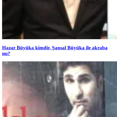
Hazar Büyüka kimdir, Şansal Büyüka ile akraba
mı?