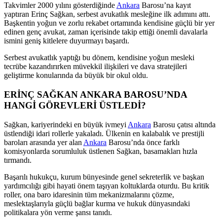
Takvimler 2000 yılını gösterdiğinde
Ankara
Barosu’na kayıt
yaptıran Erinç Sağkan, serbest avukatlık mesleğine ilk adımını attı.
Başkentin yoğun ve zorlu rekabet ortamında kendisine güçlü bir yer
edinen genç avukat, zaman içerisinde takip ettiği önemli davalarla
ismini geniş kitlelere duyurmayı başardı.
Serbest avukatlık yaptığı bu dönem, kendisine yoğun mesleki
tecrübe kazandırırken müvekkil ilişkileri ve dava stratejileri
geliştirme konularında da büyük bir okul oldu.
ERİNÇ SAĞKAN ANKARA BAROSU’NDA
HANGİ GÖREVLERİ ÜSTLEDİ?
Sağkan, kariyerindeki en büyük ivmeyi
Ankara
Barosu çatısı altında
üstlendiği idari rollerle yakaladı. Ülkenin en kalabalık ve prestijli
baroları arasında yer alan
Ankara
Barosu’nda önce farklı
komisyonlarda sorumluluk üstlenen Sağkan, basamakları hızla
tırmandı.
Başarılı hukukçu, kurum bünyesinde genel sekreterlik ve başkan
yardımcılığı gibi hayati önem taşıyan koltuklarda oturdu. Bu kritik
roller, ona baro idaresinin tüm mekanizmalarını çözme,
meslektaşlarıyla güçlü bağlar kurma ve hukuk dünyasındaki
politikalara yön verme şansı tanıdı.