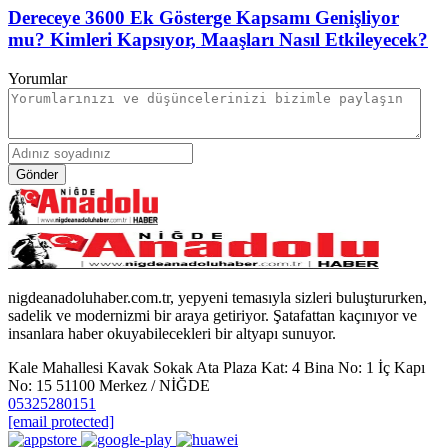
Dereceye 3600 Ek Gösterge Kapsamı Genişliyor
mu? Kimleri Kapsıyor, Maaşları Nasıl Etkileyecek?
Yorumlar
Gönder
nigdeanadoluhaber.com.tr, yepyeni temasıyla sizleri buluştururken,
sadelik ve modernizmi bir araya getiriyor. Şatafattan kaçınıyor ve
insanlara haber okuyabilecekleri bir altyapı sunuyor.
Kale Mahallesi Kavak Sokak Ata Plaza Kat: 4 Bina No: 1 İç Kapı
No: 15 51100 Merkez / NİĞDE
05325280151
[email protected]