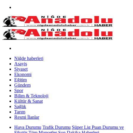
Niğde haberleri
Asayiş
Siyaset
Ekonomi
Eğitim
Gündem
Spor
Bilim & Teknoloji
Kültür & Sanat
Sağlık
Tarım
Resmi İlanlar
Hava Durumu
Trafik Durumu
Süper Lig Puan Durumu ve
Fikstür
Tüm Manşetler
Son Dakika Haberleri