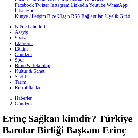
Facebook
Twitter
Instagram
Linkedin
Youtube
WhatsApp
İhbar Hattı
Künye / İletişim
Bize Ulaşın
RSS Bağlantıları
Üyelik Girişi
Niğde haberleri
Asayiş
Siyaset
Ekonomi
Eğitim
Gündem
Spor
Bilim & Teknoloji
Kültür & Sanat
Sağlık
Tarım
Resmi İlanlar
Haberler
Gündem
Erinç Sağkan kimdir? Türkiye
Barolar Birliği Başkanı Erinç