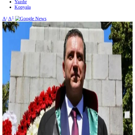
Yazdır
Kopyala
-
+
A
A