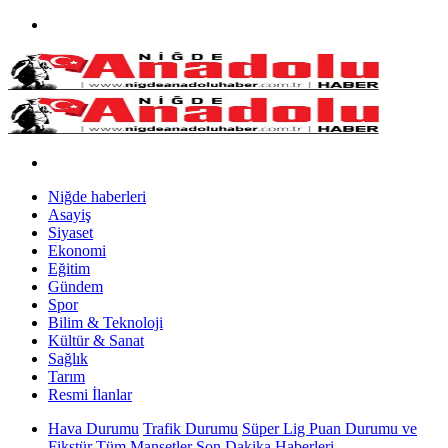
Niğde haberleri
Asayiş
Siyaset
Ekonomi
Eğitim
Gündem
Spor
Bilim & Teknoloji
Kültür & Sanat
Sağlık
Tarım
Resmi İlanlar
Hava Durumu
Trafik Durumu
Süper Lig Puan Durumu ve
Fikstür
Tüm Manşetler
Son Dakika Haberleri