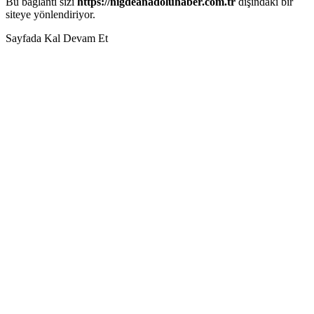
Bu bağlantı sizi
https://nigdeanadoluhaber.com.tr
dışındaki bir
siteye yönlendiriyor.
Sayfada Kal
Devam Et