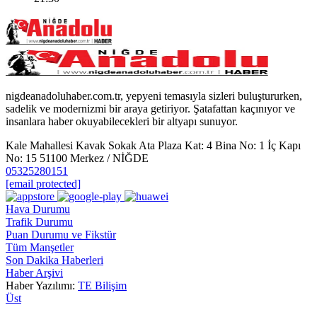
nigdeanadoluhaber.com.tr, yepyeni temasıyla sizleri buluştururken,
sadelik ve modernizmi bir araya getiriyor. Şatafattan kaçınıyor ve
insanlara haber okuyabilecekleri bir altyapı sunuyor.
Kale Mahallesi Kavak Sokak Ata Plaza Kat: 4 Bina No: 1 İç Kapı
No: 15 51100 Merkez / NİĞDE
05325280151
[email protected]
Hava Durumu
Trafik Durumu
Puan Durumu ve Fikstür
Tüm Manşetler
Son Dakika Haberleri
Haber Arşivi
Haber Yazılımı:
TE Bilişim
Üst