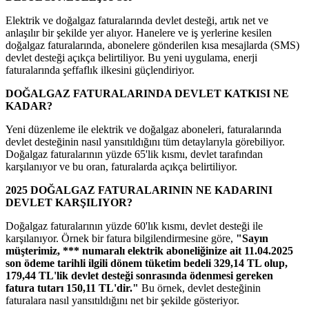
Elektrik ve doğalgaz faturalarında devlet desteği, artık net ve
anlaşılır bir şekilde yer alıyor. Hanelere ve iş yerlerine kesilen
doğalgaz faturalarında, abonelere gönderilen kısa mesajlarda (SMS)
devlet desteği açıkça belirtiliyor. Bu yeni uygulama, enerji
faturalarında şeffaflık ilkesini güçlendiriyor.
DOĞALGAZ FATURALARINDA DEVLET KATKISI NE
KADAR?
Yeni düzenleme ile elektrik ve doğalgaz aboneleri, faturalarında
devlet desteğinin nasıl yansıtıldığını tüm detaylarıyla görebiliyor.
Doğalgaz faturalarının yüzde 65'lik kısmı, devlet tarafından
karşılanıyor ve bu oran, faturalarda açıkça belirtiliyor.
2025 DOĞALGAZ FATURALARININ NE KADARINI
DEVLET KARŞILIYOR?
Doğalgaz faturalarının yüzde 60'lık kısmı, devlet desteği ile
karşılanıyor. Örnek bir fatura bilgilendirmesine göre,
"Sayın
müşterimiz, *** numaralı elektrik aboneliğinize ait 11.04.2025
son ödeme tarihli ilgili dönem tüketim bedeli 329,14 TL olup,
179,44 TL'lik devlet desteği sonrasında ödenmesi gereken
fatura tutarı 150,11 TL'dir."
Bu örnek, devlet desteğinin
faturalara nasıl yansıtıldığını net bir şekilde gösteriyor.