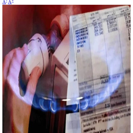
-
+
A
A