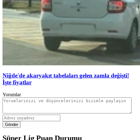
Niğde'de akaryakıt tabelaları gelen zamla değişti!
İşte fiyatlar
Yorumlar
Gönder
Süper Lig Puan Durumu