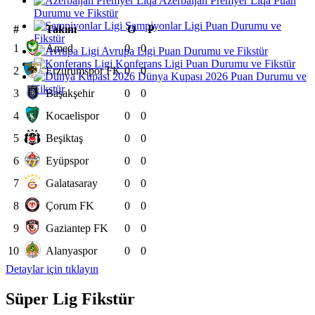
Azerbaijan Premyer Liqa Puan
Durumu ve Fikstür
Şampiyonlar Ligi Puan Durumu ve
#
Takım
O
P
Fikstür
1
Amed
0
0
Avrupa Ligi Puan Durumu ve Fikstür
Konferans Ligi Puan Durumu ve Fikstür
2
Erzurumspor FK
0
0
Dünya Kupası 2026 Puan Durumu ve
Fikstür
3
Başakşehir
0
0
4
Kocaelispor
0
0
5
Beşiktaş
0
0
6
Eyüpspor
0
0
7
Galatasaray
0
0
8
Çorum FK
0
0
9
Gaziantep FK
0
0
10
Alanyaspor
0
0
Detaylar için tıklayın
Süper Lig Fikstür