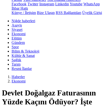
Facebook
Twitter
Instagram
Linkedin
Youtube
WhatsApp
İhbar Hattı
Künye / İletişim
Bize Ulaşın
RSS Bağlantıları
Üyelik Girişi
Niğde haberleri
Asayiş
Siyaset
Ekonomi
Eğitim
Gündem
Spor
Bilim & Teknoloji
Kültür & Sanat
Sağlık
Tarım
Resmi İlanlar
Haberler
Ekonomi
Devlet Doğalgaz Faturasının
Yüzde Kaçını Ödüyor? İşte