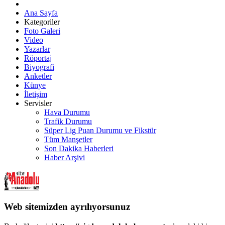
Ana Sayfa
Kategoriler
Foto Galeri
Video
Yazarlar
Röportaj
Biyografi
Anketler
Künye
İletişim
Servisler
Hava Durumu
Trafik Durumu
Süper Lig Puan Durumu ve Fikstür
Tüm Manşetler
Son Dakika Haberleri
Haber Arşivi
Web sitemizden ayrılıyorsunuz