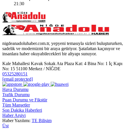
21:30
nigdeanadoluhaber.com.tr, yepyeni temasıyla sizleri buluştururken,
sadelik ve modernizmi bir araya getiriyor. Şatafattan kaçınıyor ve
insanlara haber okuyabilecekleri bir altyapı sunuyor.
Kale Mahallesi Kavak Sokak Ata Plaza Kat: 4 Bina No: 1 İç Kapı
No: 15 51100 Merkez / NİĞDE
05325280151
[email protected]
Hava Durumu
Trafik Durumu
Puan Durumu ve Fikstür
Tüm Manşetler
Son Dakika Haberleri
Haber Arşivi
Haber Yazılımı:
TE Bilişim
Üst