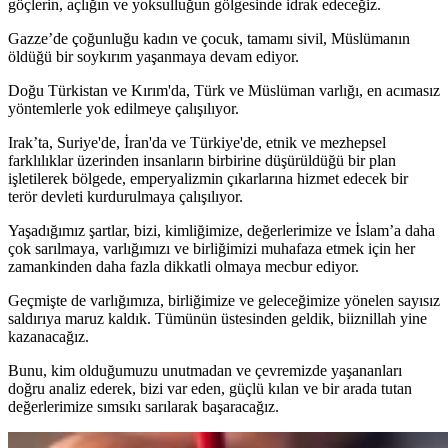
göçlerin, açlığın ve yoksulluğun gölgesinde idrak edeceğiz.
Gazze’de çoğunluğu kadın ve çocuk, tamamı sivil, Müslümanın
öldüğü bir soykırım yaşanmaya devam ediyor.
Doğu Türkistan ve Kırım'da, Türk ve Müslüman varlığı, en acımasız
yöntemlerle yok edilmeye çalışılıyor.
Irak’ta, Suriye'de, İran'da ve Türkiye'de, etnik ve mezhepsel
farklılıklar üzerinden insanların birbirine düşürüldüğü bir plan
işletilerek bölgede, emperyalizmin çıkarlarına hizmet edecek bir
terör devleti kurdurulmaya çalışılıyor.
Yaşadığımız şartlar, bizi, kimliğimize, değerlerimize ve İslam’a daha
çok sarılmaya, varlığımızı ve birliğimizi muhafaza etmek için her
zamankinden daha fazla dikkatli olmaya mecbur ediyor.
Geçmişte de varlığımıza, birliğimize ve geleceğimize yönelen sayısız
saldırıya maruz kaldık. Tümünün üstesinden geldik, biiznillah yine
kazanacağız.
Bunu, kim olduğumuzu unutmadan ve çevremizde yaşananları
doğru analiz ederek, bizi var eden, güçlü kılan ve bir arada tutan
değerlerimize sımsıkı sarılarak başaracağız.