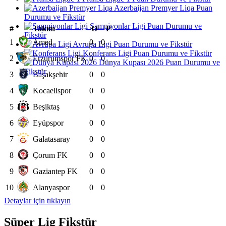
Azerbaijan Premyer Liqa Puan
Durumu ve Fikstür
Şampiyonlar Ligi Puan Durumu ve
#
Takım
O
P
Fikstür
1
Amed
0
0
Avrupa Ligi Puan Durumu ve Fikstür
Konferans Ligi Puan Durumu ve Fikstür
2
Erzurumspor FK
0
0
Dünya Kupası 2026 Puan Durumu ve
Fikstür
3
Başakşehir
0
0
4
Kocaelispor
0
0
5
Beşiktaş
0
0
6
Eyüpspor
0
0
7
Galatasaray
0
0
8
Çorum FK
0
0
9
Gaziantep FK
0
0
10
Alanyaspor
0
0
Detaylar için tıklayın
Süper Lig Fikstür