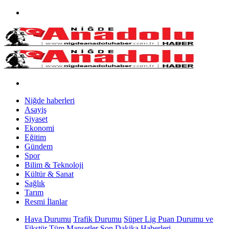
Niğde haberleri
Asayiş
Siyaset
Ekonomi
Eğitim
Gündem
Spor
Bilim & Teknoloji
Kültür & Sanat
Sağlık
Tarım
Resmi İlanlar
Hava Durumu
Trafik Durumu
Süper Lig Puan Durumu ve
Fikstür
Tüm Manşetler
Son Dakika Haberleri