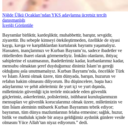
Niğde Ülkü Ocakları’ndan YKS adaylarına ücretsiz tercih
danışmanlığı
İçeriği Görüntüle
Bayramlar birliktir, kardeşliktir, muhabbettir, barıştır, sevgidir,
ziyarettir. Bu sebeple kimseyi ötekileştirmeden, özellikle de siyasi
kaygı, kavga ve karşıtlıklardan kurtularak bayramı yaşamalıyız.
Hassaten, inançlarımızı ve Kurban Bayramı’nı, sadece ibadetler ve
ritüellerden ibaret olarak görmemeliyiz. İmkânı olanların, ihtiyaç
sahiplerine el uzatmasının, ibadetlerimiz kadar, kurbanlarımız kadar,
mensubu olmaktan şeref duyduğumuz dinimiz İslam’ın gereği
olduğunu asla unutmamalıyız. Kurban Bayramı’nda, öncelikle Türk
ve İslam Âlemi olmak üzere, tüm dünyada, barışın, huzurun ve
refahın hakim olmasını diliyorum. Bu düşüncelere, başta hacı
adaylarımız ve şehit ailelerimiz ile yurt içi ve yurt dışında,
milletimizin güvenliği için terörle mücadele eden güvenlik
güçlerimiz, askerlerimiz, polislerimiz, istihbarat kuruluşlarımızın
mensupları ve güvenlik korucularımız olmak üzere, milletimizin ve
tüm İslam aleminin mübarek Kurban Bayramını tebrik ediyor;
bayramın, tüm dünya mazlumlarının felaha ermesine; sağlık, huzur,
birlik ve mutluluk içinde bir araya geldiğimiz aydınlık günlere vesile
olmasını Yüce Allah’tan niyaz ediyorum.” dedi.