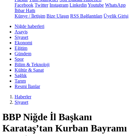
Facebook
Twitter
Instagram
Linkedin
Youtube
WhatsApp
İhbar Hattı
Künye / İletişim
Bize Ulaşın
RSS Bağlantıları
Üyelik Girişi
Niğde haberleri
Asayiş
Siyaset
Ekonomi
Eğitim
Gündem
Spor
Bilim & Teknoloji
Kültür & Sanat
Sağlık
Tarım
Resmi İlanlar
Haberler
Siyaset
BBP Niğde İl Başkanı
Karataş’tan Kurban Bayramı