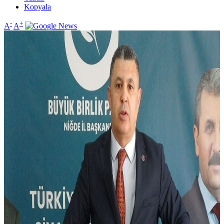
Kopyala
-
+
A
A