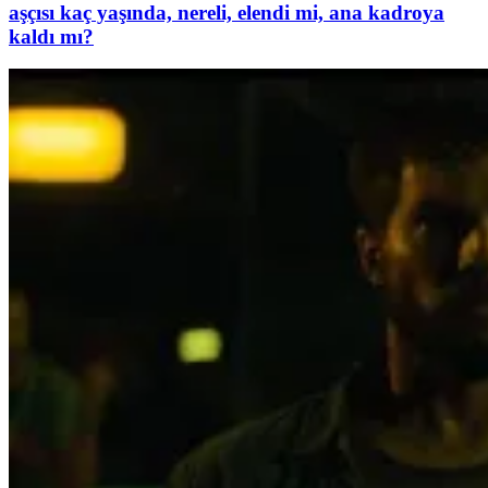
aşçısı kaç yaşında, nereli, elendi mi, ana kadroya
kaldı mı?