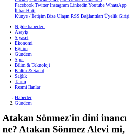
Facebook
Twitter
Instagram
Linkedin
Youtube
WhatsApp
İhbar Hattı
Künye / İletişim
Bize Ulaşın
RSS Bağlantıları
Üyelik Girişi
Niğde haberleri
Asayiş
Siyaset
Ekonomi
Eğitim
Gündem
Spor
Bilim & Teknoloji
Kültür & Sanat
Sağlık
Tarım
Resmi İlanlar
Haberler
Gündem
Atakan Sönmez'in dini inancı
ne? Atakan Sönmez Alevi mi,