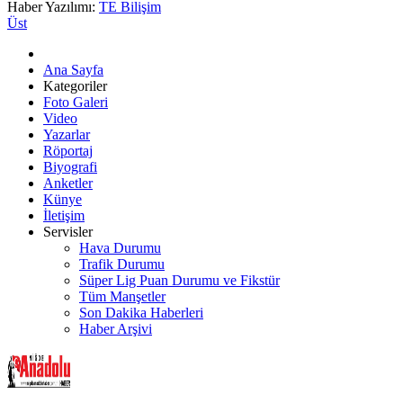
Haber Yazılımı:
TE Bilişim
Üst
Ana Sayfa
Kategoriler
Foto Galeri
Video
Yazarlar
Röportaj
Biyografi
Anketler
Künye
İletişim
Servisler
Hava Durumu
Trafik Durumu
Süper Lig Puan Durumu ve Fikstür
Tüm Manşetler
Son Dakika Haberleri
Haber Arşivi