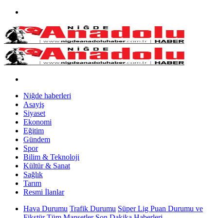
Niğde haberleri
Asayiş
Siyaset
Ekonomi
Eğitim
Gündem
Spor
Bilim & Teknoloji
Kültür & Sanat
Sağlık
Tarım
Resmi İlanlar
Hava Durumu
Trafik Durumu
Süper Lig Puan Durumu ve
Fikstür
Tüm Manşetler
Son Dakika Haberleri