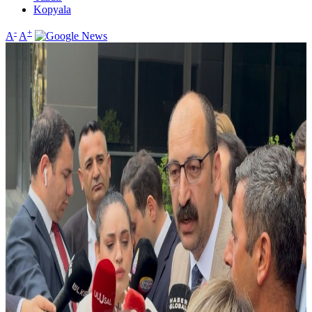
Kopyala
-
+
A
A