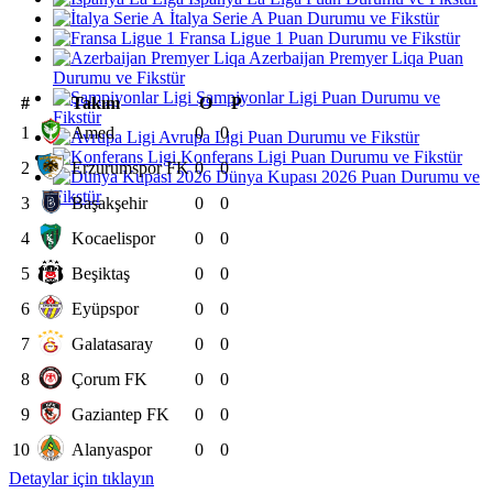
İtalya Serie A Puan Durumu ve Fikstür
Fransa Ligue 1 Puan Durumu ve Fikstür
Azerbaijan Premyer Liqa Puan
Durumu ve Fikstür
Şampiyonlar Ligi Puan Durumu ve
#
Takım
O
P
Fikstür
1
Amed
0
0
Avrupa Ligi Puan Durumu ve Fikstür
Konferans Ligi Puan Durumu ve Fikstür
2
Erzurumspor FK
0
0
Dünya Kupası 2026 Puan Durumu ve
Fikstür
3
Başakşehir
0
0
4
Kocaelispor
0
0
5
Beşiktaş
0
0
6
Eyüpspor
0
0
7
Galatasaray
0
0
8
Çorum FK
0
0
9
Gaziantep FK
0
0
10
Alanyaspor
0
0
Detaylar için tıklayın