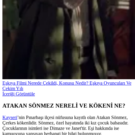
Eşkıya Filmi Nerede Çekildi, Konusu Nedir? Eşkıya Oyuncuları Ve
Çekim Yılı
İçeriği Görüntüle
ATAKAN SÖNMEZ NERELİ VE KÖKENİ NE?
Kayseri
’nin Pınarbaşı ilçesi nüfusuna kayıtlı olan Atakan Sönmez,
Çerkes kökenlidir. Sönmez, özel hayatında iki kız çocuk babasıdır.
Çocuklarının isimleri ise Dimaze ve Janet'tir. Eşi hakkında ise
kamuoyuna yansıyan herhangi bir bilgi bulunmuyor.