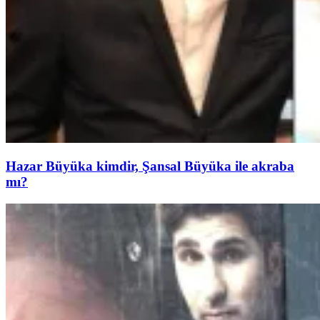
Hazar Büyüka kimdir, Şansal Büyüka ile akraba
mı?