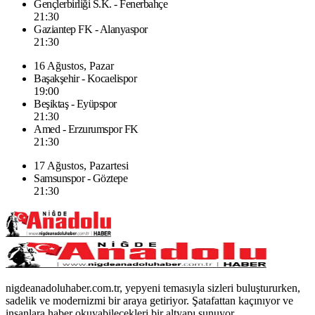
Gençlerbirliği S.K. - Fenerbahçe
21:30
Gaziantep FK - Alanyaspor
21:30
16 Ağustos, Pazar
Başakşehir - Kocaelispor
19:00
Beşiktaş - Eyüpspor
21:30
Amed - Erzurumspor FK
21:30
17 Ağustos, Pazartesi
Samsunspor - Göztepe
21:30
nigdeanadoluhaber.com.tr, yepyeni temasıyla sizleri buluştururken,
sadelik ve modernizmi bir araya getiriyor. Şatafattan kaçınıyor ve
insanlara haber okuyabilecekleri bir altyapı sunuyor.