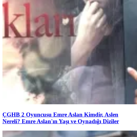
ÇGHB 2 Oyuncusu Emre Aslan Kimdir, Aslen
Nereli? Emre Aslan'ın Yaşı ve Oynadığı Diziler