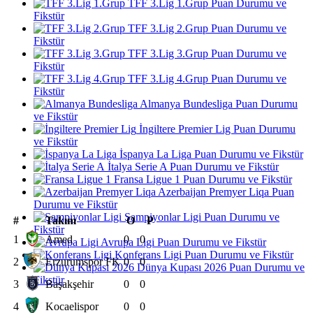
TFF 3.Lig 1.Grup Puan Durumu ve
Fikstür
TFF 3.Lig 2.Grup Puan Durumu ve
Fikstür
TFF 3.Lig 3.Grup Puan Durumu ve
Fikstür
TFF 3.Lig 4.Grup Puan Durumu ve
Fikstür
Almanya Bundesliga Puan Durumu
ve Fikstür
İngiltere Premier Lig Puan Durumu
ve Fikstür
İspanya La Liga Puan Durumu ve Fikstür
İtalya Serie A Puan Durumu ve Fikstür
Fransa Ligue 1 Puan Durumu ve Fikstür
Azerbaijan Premyer Liqa Puan
Durumu ve Fikstür
Şampiyonlar Ligi Puan Durumu ve
#
Takım
O
P
Fikstür
1
Amed
0
0
Avrupa Ligi Puan Durumu ve Fikstür
Konferans Ligi Puan Durumu ve Fikstür
2
Erzurumspor FK
0
0
Dünya Kupası 2026 Puan Durumu ve
Fikstür
3
Başakşehir
0
0
4
Kocaelispor
0
0