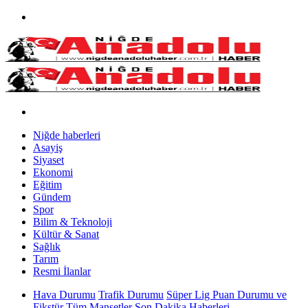
Niğde haberleri
Asayiş
Siyaset
Ekonomi
Eğitim
Gündem
Spor
Bilim & Teknoloji
Kültür & Sanat
Sağlık
Tarım
Resmi İlanlar
Hava Durumu
Trafik Durumu
Süper Lig Puan Durumu ve
Fikstür
Tüm Manşetler
Son Dakika Haberleri