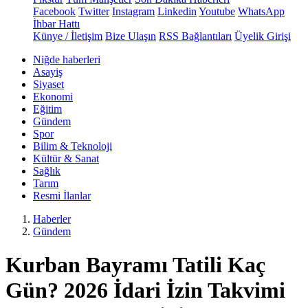
Facebook
Twitter
Instagram
Linkedin
Youtube
WhatsApp
İhbar Hattı
Künye / İletişim
Bize Ulaşın
RSS Bağlantıları
Üyelik Girişi
Niğde haberleri
Asayiş
Siyaset
Ekonomi
Eğitim
Gündem
Spor
Bilim & Teknoloji
Kültür & Sanat
Sağlık
Tarım
Resmi İlanlar
Haberler
Gündem
Kurban Bayramı Tatili Kaç
Gün? 2026 İdari İzin Takvimi