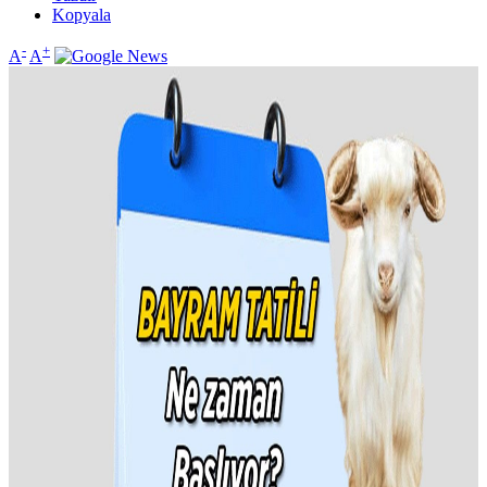
Kopyala
-
+
A
A