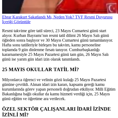
Ebrar Karakurt Sakatlandı Mı, Neden Yok? TVF Resmi Duyurusu
İçeriği Görüntüle
Resmi takvime göre tatil süreci, 23 Mayıs Cumartesi günü start
alıyor. Kurban Bayramı’nın resmi tatil dilimi 26 Mayıs Salı günü
öğleden sonra başlıyor ve 30 Mayıs Cumartesi günü tamamlanıyor.
Hafta sonu tatilleriyle birleşen bu takvim, kamu personeline
toplamda 9 gün dinlenme fırsatı tanıyor. Cumhurbaşkanlığı
kararnamesiyle 25 Mayıs Pazartesi günü tam gün, 26 Mayıs Salı
günü ise yarım gün idari izin olarak tanımlandı.
25 MAYIS OKULLAR TATİL Mİ?
Milyonlarca öğrenci ve velinin gözü kulağı 25 Mayıs Pazartesi
gününe çevrildi. Alınan idari izin kararı, kapsamı gereği kamu
kurumlarında görev yapan personeli doğrudan etkiliyor. Milli Eğitim
Bakanlığına bağlı okullar da kamu hizmeti verdiği için, 25 Mayıs
günü eğitim ve öğretime ara verilecek.
ÖZEL SEKTÖR ÇALIŞANLARI İDARİ İZİNDE
İZİNLİ Mİ?