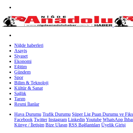
Niğde haberleri
Asayiş
Siyaset
Ekonomi
Eğitim
Gündem
Spor
Bilim & Teknoloji
Kültür & Sanat
Sağlık
Tarım
Resmi İlanlar
Hava Durumu
Trafik Durumu
Süper Lig Puan Durumu ve Fiks
Facebook
Twitter
Instagram
Linkedin
Youtube
WhatsApp İhbar
Künye / İletişim
Bize Ulaşın
RSS Bağlantıları
Üyelik Girişi