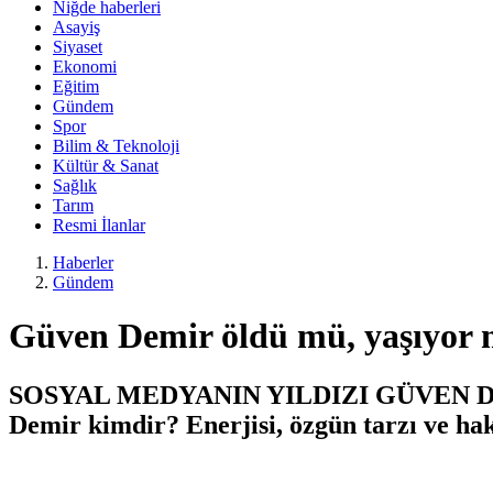
Niğde haberleri
Asayiş
Siyaset
Ekonomi
Eğitim
Gündem
Spor
Bilim & Teknoloji
Kültür & Sanat
Sağlık
Tarım
Resmi İlanlar
Haberler
Gündem
Güven Demir öldü mü, yaşıyor m
SOSYAL MEDYANIN YILDIZI GÜVEN DEM
Demir kimdir? Enerjisi, özgün tarzı ve hak