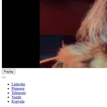
Paylaş
Linkedin
Pinterest
Telegram
Yazdır
Kopyala