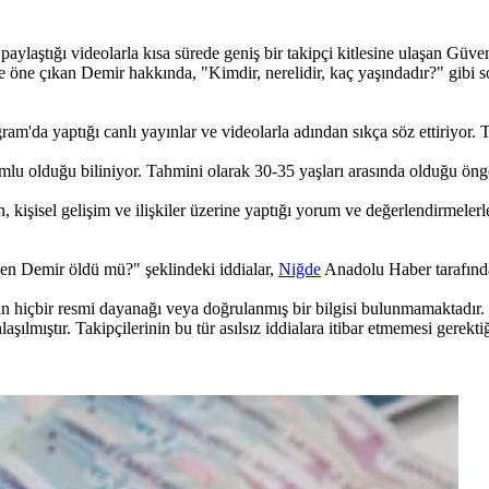
laştığı videolarla kısa sürede geniş bir takipçi kitlesine ulaşan Güven
yle öne çıkan Demir hakkında, "Kimdir, nerelidir, kaç yaşındadır?" gibi
m'da yaptığı canlı yayınlar ve videolarla adından sıkça söz ettiriyor. T
mlu olduğu biliniyor. Tahmini olarak 30-35 yaşları arasında olduğu öng
, kişisel gelişim ve ilişkiler üzerine yaptığı yorum ve değerlendirmelerl
en Demir öldü mü?" şeklindeki iddialar,
Niğde
Anadolu Haber tarafından
n hiçbir resmi dayanağı veya doğrulanmış bir bilgisi bulunmamaktadır.
ılmıştır. Takipçilerinin bu tür asılsız iddialara itibar etmemesi gerekti