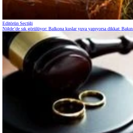
Editörün Seçtiği
Niğde’de sık görülüyor: Balkona kuşlar yuva yapıyorsa dikkat: Bakın