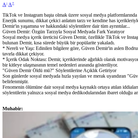
-
+
A
A
TikTok ve Instagram başta olmak üzere sosyal medya platformlarında pay
Enerjik sunumu, dikkat çekici anlatım tarzı ve kendine has içerikleri
Demir'in yaşamına ve hakkındaki söylentilere dair tüm ayrıntılar...
Güven Demir: Özgün Tarzıyla Sosyal Medyada Fark Yaratıyor
Sosyal medya içerik üreticisi Güven Demir, özellikle TikTok ve Instagra
bulunan Demir, kısa sürede büyük bir popülarite yakaladı.
* Nereli ve Yaşı: Edinilen bilgilere göre, Güven Demir'in aslen Bodru
tavırla dikkat çekiyor.
* İçerik Odak Noktası: Demir, içeriklerinde ağırlıklı olarak motivasyon
bir kitleye ulaşmasının temel nedenleri arasında gösteriliyor.
"Güven Demir Öldü mü?" Söylentilerine Açıklık Getiriyor
Son günlerde sosyal medyada hızla yayılan ve merak uyandıran "Güv
belirlenmiştir.
Fenomenin ölümüne dair sosyal medya kaynaklı ortaya atılan iddiaları
söylentilerin yalnızca sosyal medya dedikodularından ibaret olduğu anlaş
Muhabir: