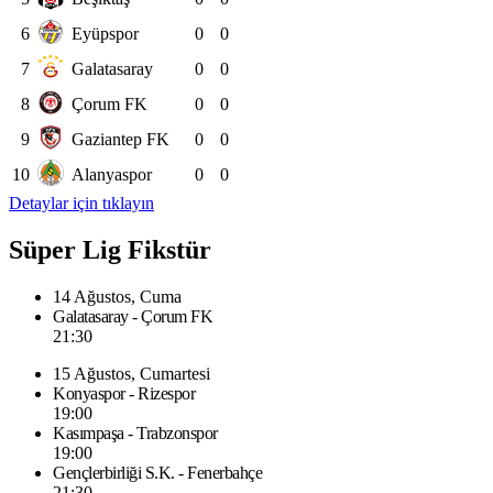
6
Eyüpspor
0
0
7
Galatasaray
0
0
8
Çorum FK
0
0
9
Gaziantep FK
0
0
10
Alanyaspor
0
0
Detaylar için tıklayın
Süper Lig Fikstür
14 Ağustos, Cuma
Galatasaray - Çorum FK
21:30
15 Ağustos, Cumartesi
Konyaspor - Rizespor
19:00
Kasımpaşa - Trabzonspor
19:00
Gençlerbirliği S.K. - Fenerbahçe
21:30