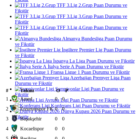
TFF 3.Lig 2.Grup Puan Durumu ve
Fikstür
TFF 3.Lig 3.Grup Puan Durumu ve
Fikstür
TFF 3.Lig 4.Grup Puan Durumu ve
Fikstür
Almanya Bundesliga Puan Durumu
ve Fikstür
İngiltere Premier Lig Puan Durumu
ve Fikstür
İspanya La Liga Puan Durumu ve Fikstür
İtalya Serie A Puan Durumu ve Fikstür
Fransa Ligue 1 Puan Durumu ve Fikstür
Azerbaijan Premyer Liqa Puan
Durumu ve Fikstür
Şampiyonlar Ligi Puan Durumu ve
#
Takım
O
P
Fikstür
1
Amed
0
0
Avrupa Ligi Puan Durumu ve Fikstür
Konferans Ligi Puan Durumu ve Fikstür
2
Erzurumspor FK
0
0
Dünya Kupası 2026 Puan Durumu ve
Fikstür
3
Başakşehir
0
0
4
Kocaelispor
0
0
5
Beşiktaş
0
0