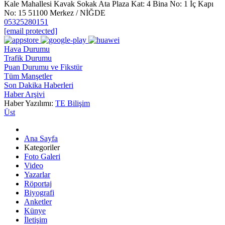
Kale Mahallesi Kavak Sokak Ata Plaza Kat: 4 Bina No: 1 İç Kapı
No: 15 51100 Merkez / NİĞDE
05325280151
[email protected]
Hava Durumu
Trafik Durumu
Puan Durumu ve Fikstür
Tüm Manşetler
Son Dakika Haberleri
Haber Arşivi
Haber Yazılımı:
TE Bilişim
Üst
Ana Sayfa
Kategoriler
Foto Galeri
Video
Yazarlar
Röportaj
Biyografi
Anketler
Künye
İletişim