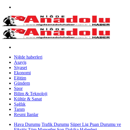
Niğde haberleri
Asayiş
Siyaset
Ekonomi
Eğitim
Gündem
Spor
Bilim & Teknoloji
Kültür & Sanat
Sağlık
Tarım
Resmi İlanlar
Hava Durumu
Trafik Durumu
Süper Lig Puan Durumu ve
Fikstür
Tüm Manşetler
Son Dakika Haberleri