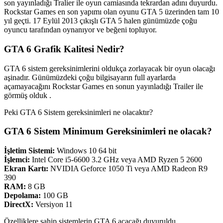
son yayınladığı Tralier ile oyun camiasında tekrardan adını duyurdu.
Rockstar Games en son yapımı olan oyunu GTA 5 üzerinden tam 10
yıl geçti. 17 Eylül 2013 çıkışlı GTA 5 halen günümüzde çoğu
oyuncu tarafından oynanıyor ve beğeni topluyor.
GTA 6 Grafik Kalitesi Nedir?
GTA 6 sistem gereksinimlerini oldukça zorlayacak bir oyun olacağı
aşinadır. Günümüzdeki çoğu bilgisayarın full ayarlarda
açamayacağını Rockstar Games en sonun yayınladığı Trailer ile
görmüş olduk .
Peki GTA 6 Sistem gereksinimleri ne olacaktır?
GTA 6 Sistem Minimum Gereksinimleri ne olacak?
İşletim Sistemi:
Windows 10 64 bit
İşlemci:
Intel Core i5-6600 3.2 GHz veya AMD Ryzen 5 2600
Ekran Kartı:
NVIDIA Geforce 1050 Ti veya AMD Radeon R9
390
RAM:
8 GB
Depolama:
100 GB
DirectX:
Versiyon 11
Özelliklere sahip sistemlerin GTA 6 açacağı duyuruldu.