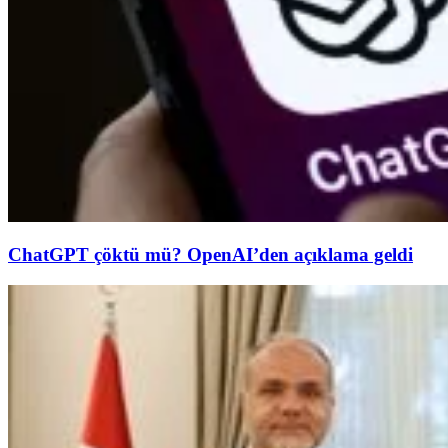
ChatGPT çöktü mü? OpenAI’den açıklama geldi