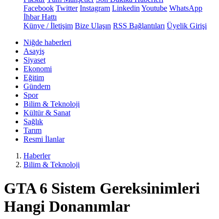
Facebook
Twitter
Instagram
Linkedin
Youtube
WhatsApp
İhbar Hattı
Künye / İletişim
Bize Ulaşın
RSS Bağlantıları
Üyelik Girişi
Niğde haberleri
Asayiş
Siyaset
Ekonomi
Eğitim
Gündem
Spor
Bilim & Teknoloji
Kültür & Sanat
Sağlık
Tarım
Resmi İlanlar
Haberler
Bilim & Teknoloji
GTA 6 Sistem Gereksinimleri
Hangi Donanımlar