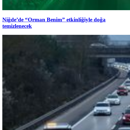
Niğde’de “Orman Benim” etkinliğiyle doğa
temizlenecek