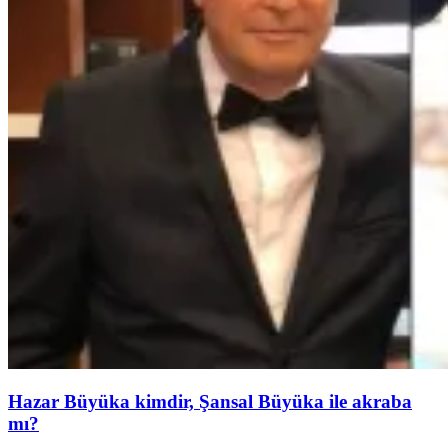
Hazar Büyüka kimdir, Şansal Büyüka ile akraba
mı?