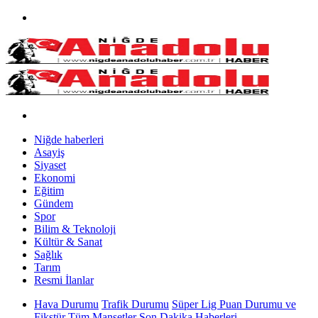
Niğde haberleri
Asayiş
Siyaset
Ekonomi
Eğitim
Gündem
Spor
Bilim & Teknoloji
Kültür & Sanat
Sağlık
Tarım
Resmi İlanlar
Hava Durumu
Trafik Durumu
Süper Lig Puan Durumu ve
Fikstür
Tüm Manşetler
Son Dakika Haberleri