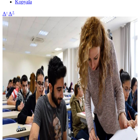
Kopyala
-
+
A
A