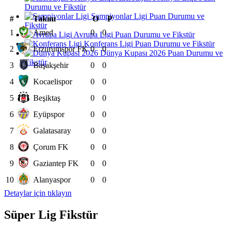
Durumu ve Fikstür
Şampiyonlar Ligi Puan Durumu ve
#
Takım
O
P
Fikstür
1
Amed
0
0
Avrupa Ligi Puan Durumu ve Fikstür
Konferans Ligi Puan Durumu ve Fikstür
2
Erzurumspor FK
0
0
Dünya Kupası 2026 Puan Durumu ve
Fikstür
3
Başakşehir
0
0
4
Kocaelispor
0
0
5
Beşiktaş
0
0
6
Eyüpspor
0
0
7
Galatasaray
0
0
8
Çorum FK
0
0
9
Gaziantep FK
0
0
10
Alanyaspor
0
0
Detaylar için tıklayın
Süper Lig Fikstür