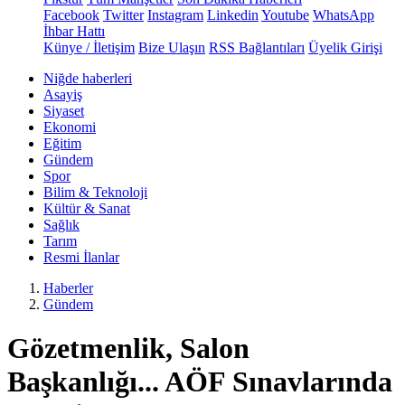
Facebook
Twitter
Instagram
Linkedin
Youtube
WhatsApp
İhbar Hattı
Künye / İletişim
Bize Ulaşın
RSS Bağlantıları
Üyelik Girişi
Niğde haberleri
Asayiş
Siyaset
Ekonomi
Eğitim
Gündem
Spor
Bilim & Teknoloji
Kültür & Sanat
Sağlık
Tarım
Resmi İlanlar
Haberler
Gündem
Gözetmenlik, Salon
Başkanlığı... AÖF Sınavlarında