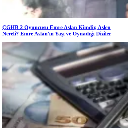
ÇGHB 2 Oyuncusu Emre Aslan Kimdir, Aslen
Nereli? Emre Aslan'ın Yaşı ve Oynadığı Diziler