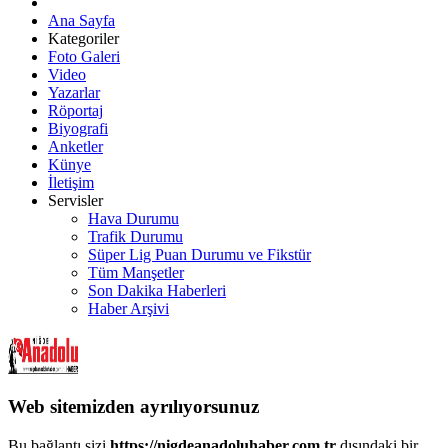
Ana Sayfa
Kategoriler
Foto Galeri
Video
Yazarlar
Röportaj
Biyografi
Anketler
Künye
İletişim
Servisler
Hava Durumu
Trafik Durumu
Süper Lig Puan Durumu ve Fikstür
Tüm Manşetler
Son Dakika Haberleri
Haber Arşivi
Web sitemizden ayrılıyorsunuz
Bu bağlantı sizi
https://nigdeanadoluhaber.com.tr
dışındaki bir