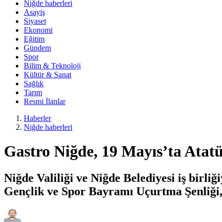
Niğde haberleri
Asayiş
Siyaset
Ekonomi
Eğitim
Gündem
Spor
Bilim & Teknoloji
Kültür & Sanat
Sağlık
Tarım
Resmi İlanlar
Haberler
Niğde haberleri
Gastro Niğde, 19 Mayıs’ta Atatü
Niğde Valiliği ve Niğde Belediyesi iş bir
Gençlik ve Spor Bayramı Uçurtma Şenliği,