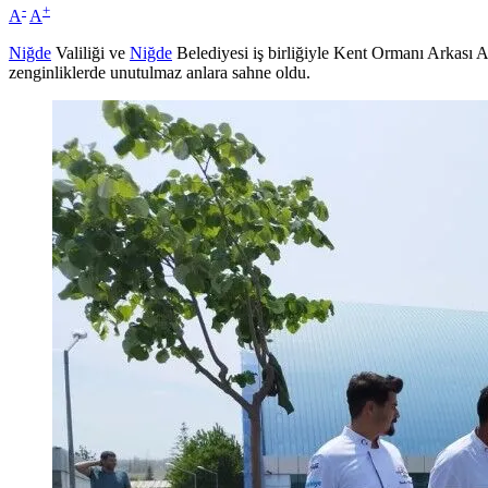
-
+
A
A
Niğde
Valiliği ve
Niğde
Belediyesi iş birliğiyle Kent Ormanı Arkası
zenginliklerde unutulmaz anlara sahne oldu.