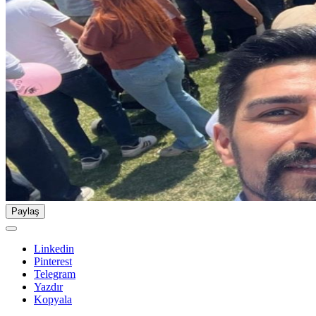
Paylaş
Linkedin
Pinterest
Telegram
Yazdır
Kopyala