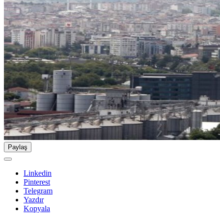
Paylaş
Linkedin
Pinterest
Telegram
Yazdır
Kopyala