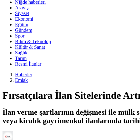
Niğde haberleri
Asayiş
Siyaset
Ekonomi
Eğitim
Gündem
Spor
Bilim & Teknoloji
Kültür & Sanat
Sağlık
Tarım
Resmi İlanlar
Haberler
Emlak
Fırsatçılara İlan Sitelerinde Art
İlan verme şartlarının değişmesi ile mülk 
veya kiralık gayrimenkul ilanlarında tari