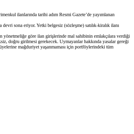
ayrimenkul ilanlarında tarihi adım Resmi Gazete’de yayımlanan
evri sona eriyor. Yetki belgesiz (sözleşme) satılık-kiralık ilanı
yönetmeliğe göre ilan girişlerinde mal sahibinin emlakçılara verdiği
siksiz, doğru girilmesi gerekecek. Uymayanlar hakkında yasalar gereği
 üyelerine mağduriyet yaşanmaması için portföylerindeki tüm