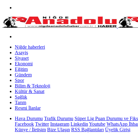
Niğde haberleri
Asayiş
Siyaset
Ekonomi
Eğitim
Gündem
Spor
Bilim & Teknoloji
Kültür & Sanat
Sağlık
Tarım
Resmi İlanlar
Hava Durumu
Trafik Durumu
Süper Lig Puan Durumu ve Fiks
Facebook
Twitter
Instagram
Linkedin
Youtube
WhatsApp İhbar
Künye / İletişim
Bize Ulaşın
RSS Bağlantıları
Üyelik Girişi