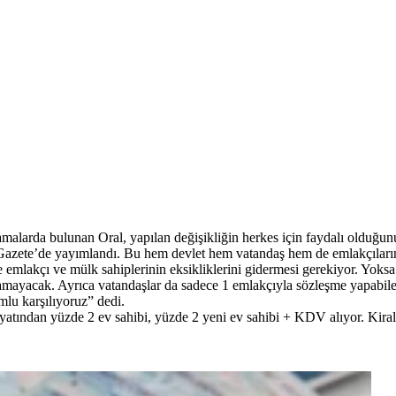
alarda bulunan Oral, yapılan değişikliğin herkes için faydalı olduğun
smi Gazete’de yayımlandı. Bu hem devlet hem vatandaş hem de emlakçıla
nde emlakçı ve mülk sahiplerinin eksikliklerini gidermesi gerekiyor. Yo
amayacak. Ayrıca vatandaşlar da sadece 1 emlakçıyla sözleşme yapabil
lu karşılıyoruz” dedi.
yatından yüzde 2 ev sahibi, yüzde 2 yeni ev sahibi + KDV alıyor. Kirala