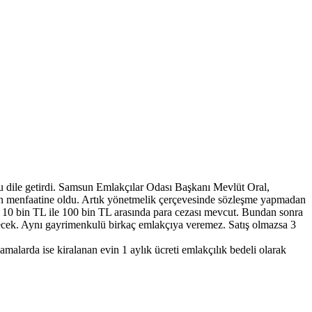
u dile getirdi. Samsun Emlakçılar Odası Başkanı Mevlüt Oral,
rın menfaatine oldu. Artık yönetmelik çerçevesinde sözleşme yapmadan
ksa 10 bin TL ile 100 bin TL arasında para cezası mevcut. Bundan sonra
ecek. Aynı gayrimenkulü birkaç emlakçıya veremez. Satış olmazsa 3
malarda ise kiralanan evin 1 aylık ücreti emlakçılık bedeli olarak