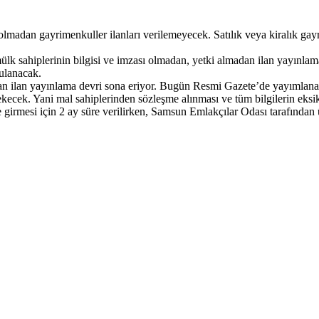
ı olmadan gayrimenkuller ilanları verilemeyecek. Satılık veya kiralık g
k sahiplerinin bilgisi ve imzası olmadan, yetki almadan ilan yayınlama d
gulanacak.
dan ilan yayınlama devri sona eriyor. Bugün Resmi Gazete’de yayımlanan 
erekecek. Yani mal sahiplerinden sözleşme alınması ve tüm bilgilerin ek
 girmesi için 2 ay süre verilirken, Samsun Emlakçılar Odası tarafından