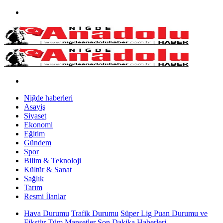
Niğde haberleri
Asayiş
Siyaset
Ekonomi
Eğitim
Gündem
Spor
Bilim & Teknoloji
Kültür & Sanat
Sağlık
Tarım
Resmi İlanlar
Hava Durumu
Trafik Durumu
Süper Lig Puan Durumu ve
Fikstür
Tüm Manşetler
Son Dakika Haberleri