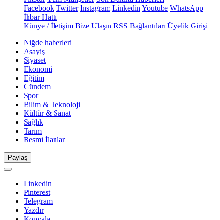
Facebook
Twitter
Instagram
Linkedin
Youtube
WhatsApp
İhbar Hattı
Künye / İletişim
Bize Ulaşın
RSS Bağlantıları
Üyelik Girişi
Niğde haberleri
Asayiş
Siyaset
Ekonomi
Eğitim
Gündem
Spor
Bilim & Teknoloji
Kültür & Sanat
Sağlık
Tarım
Resmi İlanlar
Paylaş
Linkedin
Pinterest
Telegram
Yazdır
Kopyala