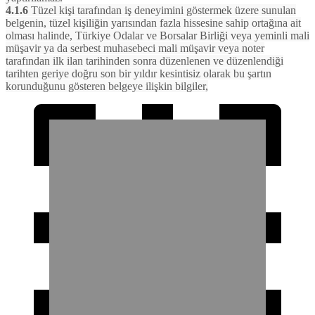
4.1.6
Tüzel kişi tarafından iş deneyimini göstermek üzere sunulan
belgenin, tüzel kişiliğin yarısından fazla hissesine sahip ortağına ait
olması halinde, Türkiye Odalar ve Borsalar Birliği veya yeminli mali
müşavir ya da serbest muhasebeci mali müşavir veya noter
tarafından ilk ilan tarihinden sonra düzenlenen ve düzenlendiği
tarihten geriye doğru son bir yıldır kesintisiz olarak bu şartın
korunduğunu gösteren belgeye ilişkin bilgiler,