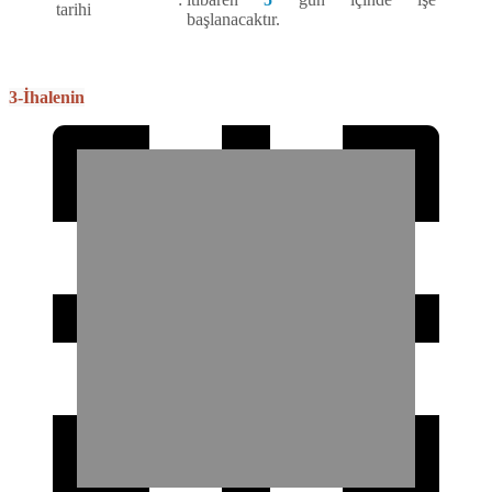
tarihi
başlanacaktır.
3-İhalenin