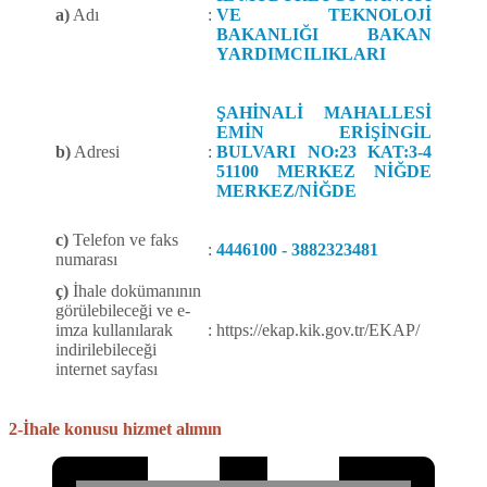
a)
Adı
:
VE TEKNOLOJİ
BAKANLIĞI BAKAN
YARDIMCILIKLARI
ŞAHİNALİ MAHALLESİ
EMİN ERİŞİNGİL
b)
Adresi
:
BULVARI NO:23 KAT:3-4
51100 MERKEZ NİĞDE
MERKEZ/NİĞDE
c)
Telefon ve faks
:
4446100 - 3882323481
numarası
ç)
İhale dokümanının
görülebileceği ve e-
imza kullanılarak
:
https://ekap.kik.gov.tr/EKAP/
indirilebileceği
internet sayfası
2-İhale konusu hizmet alımın