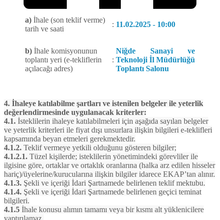
a)
İhale (son teklif verme)
:
11.02.2025 - 10:00
tarih ve saati
b)
İhale komisyonunun
Niğde Sanayi ve
toplantı yeri (e-tekliflerin
:
Teknoloji İl Müdürlüğü
açılacağı adres)
Toplantı Salonu
4. İhaleye katılabilme şartları ve istenilen belgeler ile yeterlik
değerlendirmesinde uygulanacak kriterler:
4.1.
İsteklilerin ihaleye katılabilmeleri için aşağıda sayılan belgeler
ve yeterlik kriterleri ile fiyat dışı unsurlara ilişkin bilgileri e-teklifleri
kapsamında beyan etmeleri gerekmektedir.
4.1.2.
Teklif vermeye yetkili olduğunu gösteren bilgiler;
4.1.2.1.
Tüzel kişilerde; isteklilerin yönetimindeki görevliler ile
ilgisine göre, ortaklar ve ortaklık oranlarına (halka arz edilen hisseler
hariç)/üyelerine/kurucularına ilişkin bilgiler idarece EKAP’tan alınır.
4.1.3.
Şekli ve içeriği İdari Şartnamede belirlenen teklif mektubu.
4.1.4.
Şekli ve içeriği İdari Şartnamede belirlenen geçici teminat
bilgileri.
4.1.5
İhale konusu alımın tamamı veya bir kısmı alt yüklenicilere
yaptırılamaz.