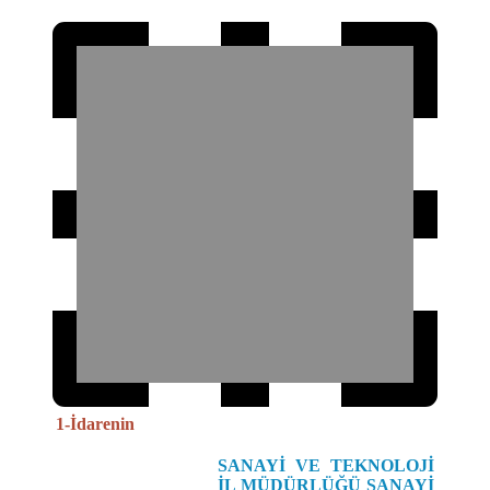
1-İdarenin
SANAYİ VE TEKNOLOJİ
İL MÜDÜRLÜĞÜ SANAYİ