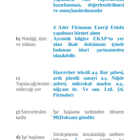
hazırlanması, değerlendirilmesi
ve sonuçlandırılmasıdır
4 Adet Firmanın Enerji Etüdü
yapılması hizmet alımı
b)
Niteliği, türü
Ayrıntılı bilgiye EKAP’ta yer
:
ve miktarı
alan ihale dokümanı içinde
bulunan idari şartnameden
ulaşılabilir.
Hascevher tekstil a.ş. Bor şubesi,
c)
arılı plastik sanayi a.ş. Niğde
Yapılacağı/teslim
:
şubesi, mikrokal maden a.ş.,
edileceği yer
niğcam tic. Ve san. Ltd. Şti.
Firmaları
ç)
Süresi/teslim
İşe başlama tarihinden itibaren
:
tarihi
90(Doksan) gündür
Sözleşmenin imzalandığı tarihten
d)
İşe başlama
:
itibaren
5
gün içinde işe