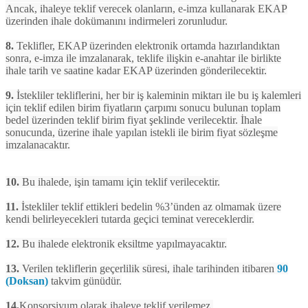
Ancak, ihaleye teklif verecek olanların, e-imza kullanarak EKAP
üzerinden ihale dokümanını indirmeleri zorunludur.
8.
Teklifler, EKAP üzerinden elektronik ortamda hazırlandıktan
sonra, e-imza ile imzalanarak, teklife ilişkin e-anahtar ile birlikte
ihale tarih ve saatine kadar EKAP üzerinden gönderilecektir.
9.
İstekliler tekliflerini, her bir iş kaleminin miktarı ile bu iş kalemleri
için teklif edilen birim fiyatların çarpımı sonucu bulunan toplam
bedel üzerinden teklif birim fiyat şeklinde verilecektir. İhale
sonucunda, üzerine ihale yapılan istekli ile birim fiyat sözleşme
imzalanacaktır.
10.
Bu ihalede, işin tamamı için teklif verilecektir.
11.
İstekliler teklif ettikleri bedelin %3’ünden az olmamak üzere
kendi belirleyecekleri tutarda geçici teminat vereceklerdir.
12.
Bu ihalede elektronik eksiltme yapılmayacaktır.
13.
Verilen tekliflerin geçerlilik süresi, ihale tarihinden itibaren
90
(Doksan)
takvim günüdür.
14.
Konsorsiyum olarak ihaleye teklif verilemez.