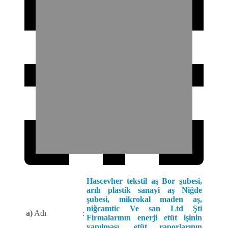
Hascevher tekstil aş Bor şubesi,
arılı plastik sanayi aş Niğde
şubesi, mikrokal maden aş,
niğcamtic Ve san Ltd Şti
a)
Adı
:
Firmalarının enerji etüt işinin
yapılması, etüt raporlarının