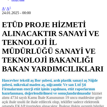
-
+
A
A
24.01.2025 - 00:00
ETÜD PROJE HİZMETİ
ALINACAKTIR SANAYİ VE
TEKNOLOJİ İL
MÜDÜRLÜĞÜ SANAYİ VE
TEKNOLOJİ BAKANLIĞI
BAKAN YARDIMCILIKLARI
Hascevher tekstil aş Bor şubesi, arılı plastik sanayi aş Niğde
şubesi, mikrokal maden aş, niğcamtic Ve san Ltd Şti
Firmalarının enerji etüt işinin yapılması, etüt raporlarının
hazırlanması, değerlendirilmesi ve sonuçlandırılmasıdır
hizmet
alımı 4734 sayılı Kamu İhale Kanununun 19 uncu maddesine göre
açık ihale usulü ile ihale edilecek olup, teklifler sadece elektronik
ortamda EKAP üzerinden alınacaktır. İhaleye ilişkin ayrıntılı bilgiler