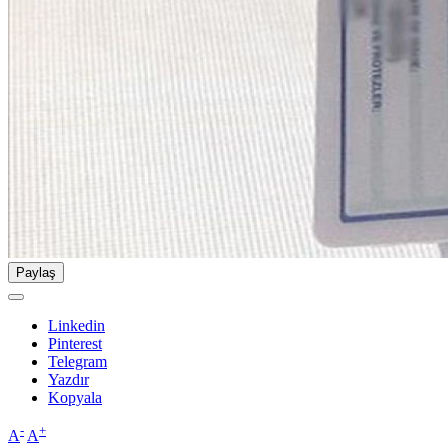
Paylaş
Linkedin
Pinterest
Telegram
Yazdır
Kopyala
-
+
A
A