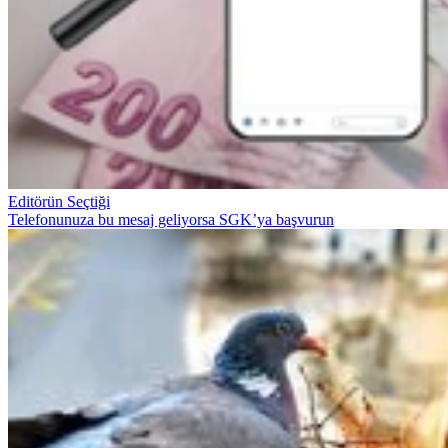
Editörün Seçtiği
Telefonunuza bu mesaj geliyorsa SGK’ya başvurun