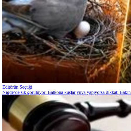
Editörün Seçtiği
Niğde’de sık görülüyor: Balkona kuşlar yuva yapıyorsa dikkat: Bakın