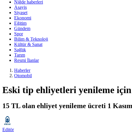
Niğde haberleri
Asayiş
Siyaset
Ekonomi
Eğitim
Gündem
Spor
Bilim & Teknoloji
Kültür & Sanat
Sağlık
Tarım
Resmi İlanlar
Haberler
Otomobil
Eski tip ehliyetleri yenileme için
15 TL olan ehliyet yenileme ücreti 1 Kasım
Editör