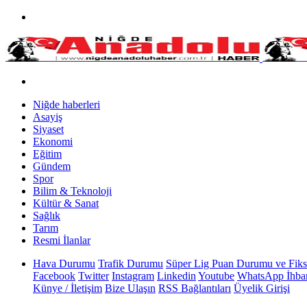
Niğde haberleri
Asayiş
Siyaset
Ekonomi
Eğitim
Gündem
Spor
Bilim & Teknoloji
Kültür & Sanat
Sağlık
Tarım
Resmi İlanlar
Hava Durumu
Trafik Durumu
Süper Lig Puan Durumu ve Fiks
Facebook
Twitter
Instagram
Linkedin
Youtube
WhatsApp İhbar
Künye / İletişim
Bize Ulaşın
RSS Bağlantıları
Üyelik Girişi