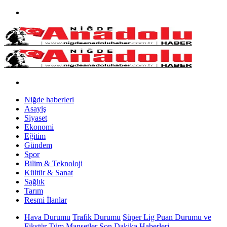
Niğde haberleri
Asayiş
Siyaset
Ekonomi
Eğitim
Gündem
Spor
Bilim & Teknoloji
Kültür & Sanat
Sağlık
Tarım
Resmi İlanlar
Hava Durumu
Trafik Durumu
Süper Lig Puan Durumu ve
Fikstür
Tüm Manşetler
Son Dakika Haberleri