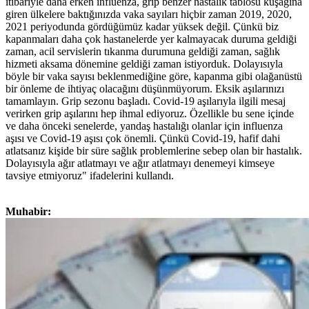
itibariyle daha erken influenza, grip benzer hastalık tablosu kuşağına
giren ülkelere baktığınızda vaka sayıları hiçbir zaman 2019, 2020,
2021 periyodunda gördüğümüz kadar yüksek değil. Çünkü biz
kapanmaları daha çok hastanelerde yer kalmayacak duruma geldiği
zaman, acil servislerin tıkanma durumuna geldiği zaman, sağlık
hizmeti aksama dönemine geldiği zaman istiyorduk. Dolayısıyla
böyle bir vaka sayısı beklenmediğine göre, kapanma gibi olağanüstü
bir önleme de ihtiyaç olacağını düşünmüyorum. Eksik aşılarınızı
tamamlayın. Grip sezonu başladı. Covid-19 aşılarıyla ilgili mesaj
verirken grip aşılarını hep ihmal ediyoruz. Özellikle bu sene içinde
ve daha önceki senelerde, yandaş hastalığı olanlar için influenza
aşısı ve Covid-19 aşısı çok önemli. Çünkü Covid-19, hafif dahi
atlatsanız kişide bir süre sağlık problemlerine sebep olan bir hastalık.
Dolayısıyla ağır atlatmayı ve ağır atlatmayı denemeyi kimseye
tavsiye etmiyoruz" ifadelerini kullandı.
Muhabir: