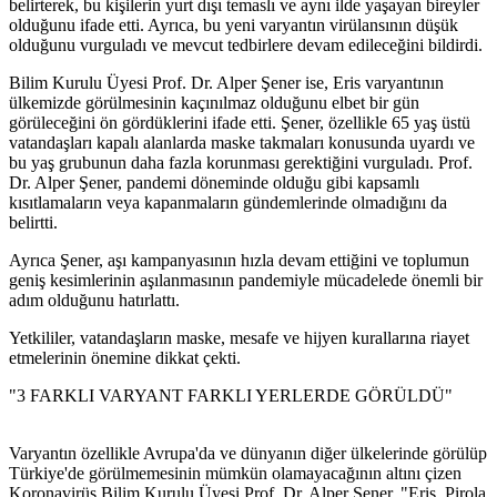
belirterek, bu kişilerin yurt dışı temaslı ve aynı ilde yaşayan bireyler
olduğunu ifade etti. Ayrıca, bu yeni varyantın virülansının düşük
olduğunu vurguladı ve mevcut tedbirlere devam edileceğini bildirdi.
Bilim Kurulu Üyesi Prof. Dr. Alper Şener ise, Eris varyantının
ülkemizde görülmesinin kaçınılmaz olduğunu elbet bir gün
görüleceğini ön gördüklerini ifade etti. Şener, özellikle 65 yaş üstü
vatandaşları kapalı alanlarda maske takmaları konusunda uyardı ve
bu yaş grubunun daha fazla korunması gerektiğini vurguladı. Prof.
Dr. Alper Şener, pandemi döneminde olduğu gibi kapsamlı
kısıtlamaların veya kapanmaların gündemlerinde olmadığını da
belirtti.
Ayrıca Şener, aşı kampanyasının hızla devam ettiğini ve toplumun
geniş kesimlerinin aşılanmasının pandemiyle mücadelede önemli bir
adım olduğunu hatırlattı.
Yetkililer, vatandaşların maske, mesafe ve hijyen kurallarına riayet
etmelerinin önemine dikkat çekti.
"3 FARKLI VARYANT FARKLI YERLERDE GÖRÜLDÜ"
Varyantın özellikle Avrupa'da ve dünyanın diğer ülkelerinde görülüp
Türkiye'de görülmemesinin mümkün olamayacağının altını çizen
Koronavirüs Bilim Kurulu Üyesi Prof. Dr. Alper Şener, "Eris, Pirola