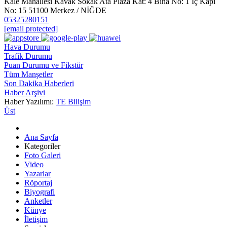
Kale Mahallesi Kavak Sokak Ata Plaza Kat: 4 Bina No: 1 İç Kapı
No: 15 51100 Merkez / NİĞDE
05325280151
[email protected]
Hava Durumu
Trafik Durumu
Puan Durumu ve Fikstür
Tüm Manşetler
Son Dakika Haberleri
Haber Arşivi
Haber Yazılımı:
TE Bilişim
Üst
Ana Sayfa
Kategoriler
Foto Galeri
Video
Yazarlar
Röportaj
Biyografi
Anketler
Künye
İletişim