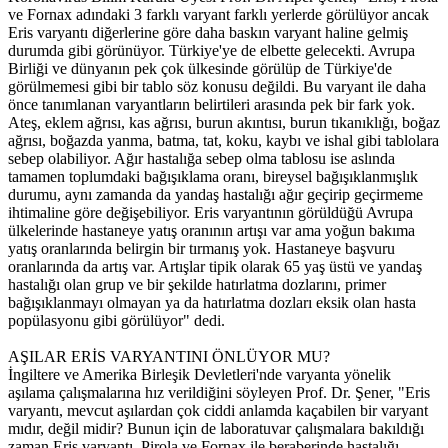
ve Fornax adındaki 3 farklı varyant farklı yerlerde görülüyor ancak
Eris varyantı diğerlerine göre daha baskın varyant haline gelmiş
durumda gibi görünüyor. Türkiye'ye de elbette gelecekti. Avrupa
Birliği ve dünyanın pek çok ülkesinde görülüp de Türkiye'de
görülmemesi gibi bir tablo söz konusu değildi. Bu varyant ile daha
önce tanımlanan varyantların belirtileri arasında pek bir fark yok.
Ateş, eklem ağrısı, kas ağrısı, burun akıntısı, burun tıkanıklığı, boğaz
ağrısı, boğazda yanma, batma, tat, koku, kaybı ve ishal gibi tablolara
sebep olabiliyor. Ağır hastalığa sebep olma tablosu ise aslında
tamamen toplumdaki bağışıklama oranı, bireysel bağışıklanmışlık
durumu, aynı zamanda da yandaş hastalığı ağır geçirip geçirmeme
ihtimaline göre değişebiliyor. Eris varyantının görüldüğü Avrupa
ülkelerinde hastaneye yatış oranının artışı var ama yoğun bakıma
yatış oranlarında belirgin bir tırmanış yok. Hastaneye başvuru
oranlarında da artış var. Artışlar tipik olarak 65 yaş üstü ve yandaş
hastalığı olan grup ve bir şekilde hatırlatma dozlarını, primer
bağışıklanmayı olmayan ya da hatırlatma dozları eksik olan hasta
popülasyonu gibi görülüyor" dedi.
AŞILAR ERİS VARYANTINI ÖNLÜYOR MU?
İngiltere ve Amerika Birleşik Devletleri'nde varyanta yönelik
aşılama çalışmalarına hız verildiğini söyleyen Prof. Dr. Şener, "Eris
varyantı, mevcut aşılardan çok ciddi anlamda kaçabilen bir varyant
mıdır, değil midir? Bunun için de laboratuvar çalışmalara bakıldığı
zaman Eris varyantı, Pirola ve Fornax ile beraberinde hastalığı