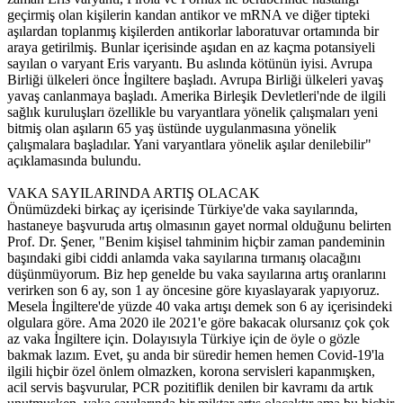
geçirmiş olan kişilerin kandan antikor ve mRNA ve diğer tipteki
aşılardan toplanmış kişilerden antikorlar laboratuvar ortamında bir
araya getirilmiş. Bunlar içerisinde aşıdan en az kaçma potansiyeli
sayılan o varyant Eris varyantı. Bu aslında kötünün iyisi. Avrupa
Birliği ülkeleri önce İngiltere başladı. Avrupa Birliği ülkeleri yavaş
yavaş canlanmaya başladı. Amerika Birleşik Devletleri'nde de ilgili
sağlık kuruluşları özellikle bu varyantlara yönelik çalışmaları yeni
bitmiş olan aşıların 65 yaş üstünde uygulanmasına yönelik
çalışmalara başladılar. Yani varyantlara yönelik aşılar denilebilir"
açıklamasında bulundu.
VAKA SAYILARINDA ARTIŞ OLACAK
Önümüzdeki birkaç ay içerisinde Türkiye'de vaka sayılarında,
hastaneye başvuruda artış olmasının gayet normal olduğunu belirten
Prof. Dr. Şener, "Benim kişisel tahminim hiçbir zaman pandeminin
başındaki gibi ciddi anlamda vaka sayılarına tırmanış olacağını
düşünmüyorum. Biz hep genelde bu vaka sayılarına artış oranlarını
verirken son 6 ay, son 1 ay öncesine göre kıyaslayarak yapıyoruz.
Mesela İngiltere'de yüzde 40 vaka artışı demek son 6 ay içerisindeki
olgulara göre. Ama 2020 ile 2021'e göre bakacak olursanız çok çok
az vaka İngiltere için. Dolayısıyla Türkiye için de öyle o gözle
bakmak lazım. Evet, şu anda bir süredir hemen hemen Covid-19'la
ilgili hiçbir özel önlem olmazken, korona servisleri kapanmışken,
acil servis başvurular, PCR pozitiflik denilen bir kavramı da artık