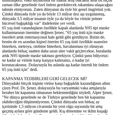
unutmuşken, vaka sayılarında bir miktar artış olacaktır ama bu hiçbir
zaman ülke genelinde özel önlem gerektirecek rakamlara ulaşacağını
tahmin etmiyorum. Zaten dünyanın da öyle bir genel öngörüsü yok.
Çünkü dünyada öyle ya da böyle 13 milyar doz aşı uygulanmış,
dünyada 3,5 milyar insanın öyle ya da böyle bu virüste primer
hücresel bağışıklığı var" ifadelerine yer verdi.
65 yaş üstü vatandaşların özellikle kapalı alanlarda N95 tipi maske
kullanmasının önemine değinen Şener, "65 yaş üstü için maske
önerileri artık enternasyonal hale geldi gibi görülüyor. Bizim de,
benim de en azından kişisel önerim 65 yaş üstü özellikle asansöre
binerken, metroya, otobüse binerken, havalanması iyi olmayan
alanlarda birkaç saatten daha uzun süre vakit geçirecekse, buralarda
artık N95 tipinde maske takması gerekiyor. Çünkü şunu biliyoruz;
ne kadar az virüsle karşı karşıya kalırsanız, o kadar iyi
korunacaksınız. Dolayısıyla bu aslında aşı kadar önemli bir önlem
65 yaş üstü için" dedi.
KAPANMA TEDBİRLERİ GERİ GELECEK Mİ?
Dünyadaki birçok kişinin virüse karşı bağışıklık kazandığının altını
çizen Prof. Dr. Şener, dolayısıyla bu varyanttaki vaka artışlarıyla
beraber bir kapanma olmasının beklenmediğini söyledi. Alper Şener,
"Ne dünya genelinde ne de Türkiye genelinde ben bir kapanma
olabileceğini düşünmüyorum. Çünkü dünyada son birkaç ay
içerisinde 1,5 milyon civarında bir yeni olgu sayısında bir artış
geçmiş aylara göre gündeme geldi. Kış dönemine ve iklim kuşağı