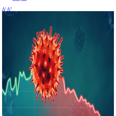
-
+
A
A