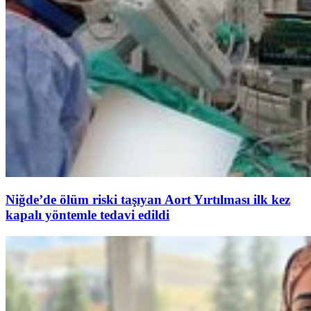
Niğde’de ölüm riski taşıyan Aort Yırtılması ilk kez
kapalı yöntemle tedavi edildi