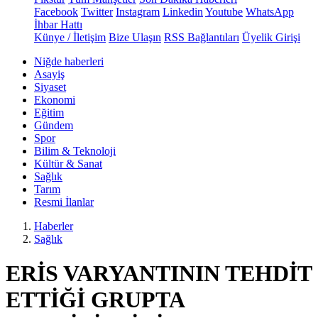
Facebook
Twitter
Instagram
Linkedin
Youtube
WhatsApp
İhbar Hattı
Künye / İletişim
Bize Ulaşın
RSS Bağlantıları
Üyelik Girişi
Niğde haberleri
Asayiş
Siyaset
Ekonomi
Eğitim
Gündem
Spor
Bilim & Teknoloji
Kültür & Sanat
Sağlık
Tarım
Resmi İlanlar
Haberler
Sağlık
ERİS VARYANTININ TEHDİT
ETTİĞİ GRUPTA