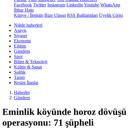
Facebook
Twitter
Instagram
Linkedin
Youtube
WhatsApp
İhbar Hattı
Künye / İletişim
Bize Ulaşın
RSS Bağlantıları
Üyelik Girişi
Niğde haberleri
Asayiş
Siyaset
Ekonomi
Eğitim
Gündem
Spor
Bilim & Teknoloji
Kültür & Sanat
Sağlık
Tarım
Resmi İlanlar
Haberler
Gündem
Eminlik köyünde horoz dövüşü
operasyonu: 71 şüpheli