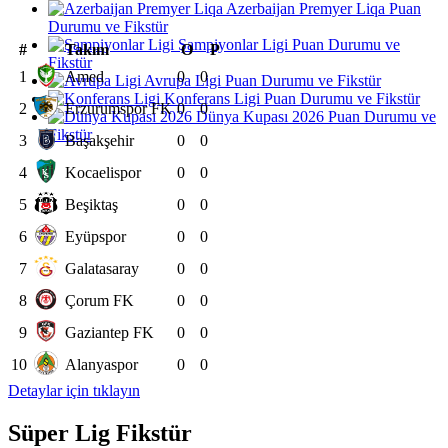
Azerbaijan Premyer Liqa Puan
Durumu ve Fikstür
Şampiyonlar Ligi Puan Durumu ve
#
Takım
O
P
Fikstür
1
Amed
0
0
Avrupa Ligi Puan Durumu ve Fikstür
Konferans Ligi Puan Durumu ve Fikstür
2
Erzurumspor FK
0
0
Dünya Kupası 2026 Puan Durumu ve
Fikstür
3
Başakşehir
0
0
4
Kocaelispor
0
0
5
Beşiktaş
0
0
6
Eyüpspor
0
0
7
Galatasaray
0
0
8
Çorum FK
0
0
9
Gaziantep FK
0
0
10
Alanyaspor
0
0
Detaylar için tıklayın
Süper Lig Fikstür