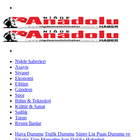
Niğde haberleri
Asayiş
Siyaset
Ekonomi
Eğitim
Gündem
Spor
Bilim & Teknoloji
Kültür & Sanat
Sağlık
Tarım
Resmi İlanlar
Hava Durumu
Trafik Durumu
Süper Lig Puan Durumu ve
Fikstür
Tüm Manşetler
Son Dakika Haberleri