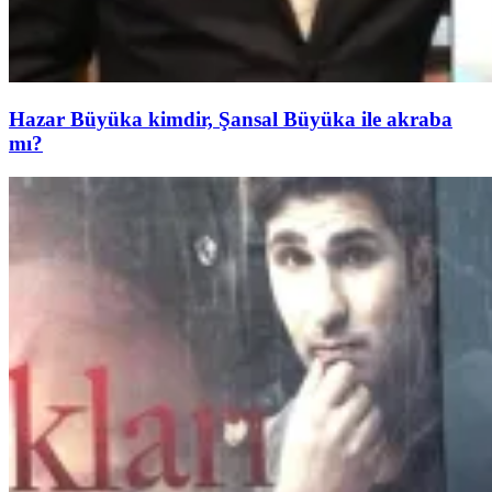
Hazar Büyüka kimdir, Şansal Büyüka ile akraba
mı?