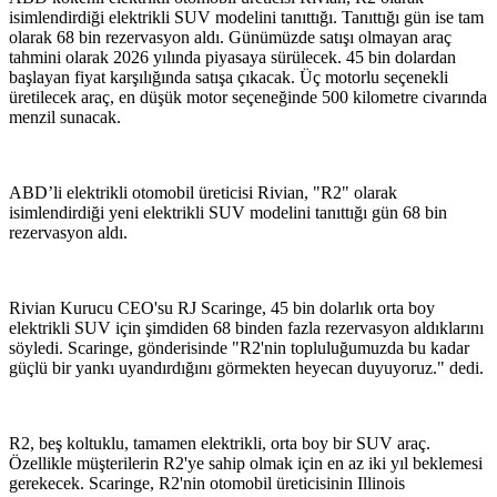
isimlendirdiği elektrikli SUV modelini tanıttığı. Tanıttığı gün ise tam
olarak 68 bin rezervasyon aldı. Günümüzde satışı olmayan araç
tahmini olarak 2026 yılında piyasaya sürülecek. 45 bin dolardan
başlayan fiyat karşılığında satışa çıkacak. Üç motorlu seçenekli
üretilecek araç, en düşük motor seçeneğinde 500 kilometre civarında
menzil sunacak.
ABD’li elektrikli otomobil üreticisi Rivian, "R2" olarak
isimlendirdiği yeni elektrikli SUV modelini tanıttığı gün 68 bin
rezervasyon aldı.
Rivian Kurucu CEO'su RJ Scaringe, 45 bin dolarlık orta boy
elektrikli SUV için şimdiden 68 binden fazla rezervasyon aldıklarını
söyledi. Scaringe, gönderisinde "R2'nin topluluğumuzda bu kadar
güçlü bir yankı uyandırdığını görmekten heyecan duyuyoruz." dedi.
R2, beş koltuklu, tamamen elektrikli, orta boy bir SUV araç.
Özellikle müşterilerin R2'ye sahip olmak için en az iki yıl beklemesi
gerekecek. Scaringe, R2'nin otomobil üreticisinin Illinois