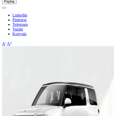
Paylaş
Linkedin
Pinterest
Telegram
Yazdır
Kopyala
-
+
A
A