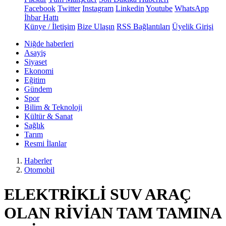
Facebook
Twitter
Instagram
Linkedin
Youtube
WhatsApp
İhbar Hattı
Künye / İletişim
Bize Ulaşın
RSS Bağlantıları
Üyelik Girişi
Niğde haberleri
Asayiş
Siyaset
Ekonomi
Eğitim
Gündem
Spor
Bilim & Teknoloji
Kültür & Sanat
Sağlık
Tarım
Resmi İlanlar
Haberler
Otomobil
ELEKTRİKLİ SUV ARAÇ
OLAN RİVİAN TAM TAMINA