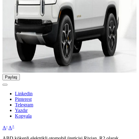
Paylaş
Linkedin
Pinterest
Telegram
Yazdır
Kopyala
-
+
A
A
ABD kökenli elektrikli otomobil üreticisi Rivian, R2 olarak