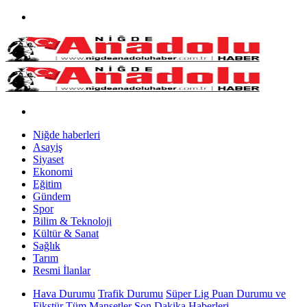
Niğde haberleri
Asayiş
Siyaset
Ekonomi
Eğitim
Gündem
Spor
Bilim & Teknoloji
Kültür & Sanat
Sağlık
Tarım
Resmi İlanlar
Hava Durumu
Trafik Durumu
Süper Lig Puan Durumu ve
Fikstür
Tüm Manşetler
Son Dakika Haberleri