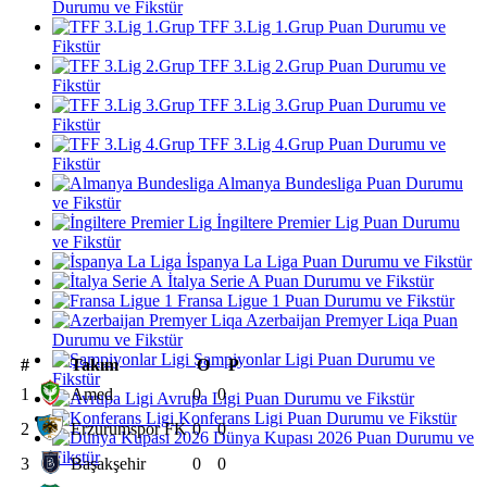
Durumu ve Fikstür
TFF 3.Lig 1.Grup Puan Durumu ve
Fikstür
TFF 3.Lig 2.Grup Puan Durumu ve
Fikstür
TFF 3.Lig 3.Grup Puan Durumu ve
Fikstür
TFF 3.Lig 4.Grup Puan Durumu ve
Fikstür
Almanya Bundesliga Puan Durumu
ve Fikstür
İngiltere Premier Lig Puan Durumu
ve Fikstür
İspanya La Liga Puan Durumu ve Fikstür
İtalya Serie A Puan Durumu ve Fikstür
Fransa Ligue 1 Puan Durumu ve Fikstür
Azerbaijan Premyer Liqa Puan
Durumu ve Fikstür
Şampiyonlar Ligi Puan Durumu ve
#
Takım
O
P
Fikstür
1
Amed
0
0
Avrupa Ligi Puan Durumu ve Fikstür
Konferans Ligi Puan Durumu ve Fikstür
2
Erzurumspor FK
0
0
Dünya Kupası 2026 Puan Durumu ve
Fikstür
3
Başakşehir
0
0