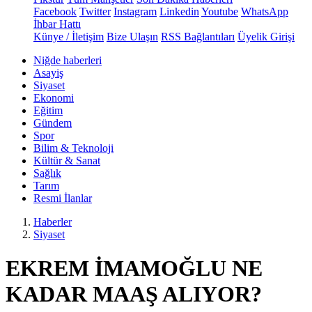
Facebook
Twitter
Instagram
Linkedin
Youtube
WhatsApp
İhbar Hattı
Künye / İletişim
Bize Ulaşın
RSS Bağlantıları
Üyelik Girişi
Niğde haberleri
Asayiş
Siyaset
Ekonomi
Eğitim
Gündem
Spor
Bilim & Teknoloji
Kültür & Sanat
Sağlık
Tarım
Resmi İlanlar
Haberler
Siyaset
EKREM İMAMOĞLU NE
KADAR MAAŞ ALIYOR?