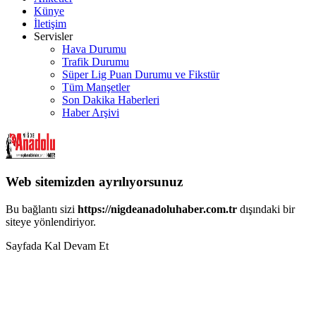
Künye
İletişim
Servisler
Hava Durumu
Trafik Durumu
Süper Lig Puan Durumu ve Fikstür
Tüm Manşetler
Son Dakika Haberleri
Haber Arşivi
Web sitemizden ayrılıyorsunuz
Bu bağlantı sizi
https://nigdeanadoluhaber.com.tr
dışındaki bir
siteye yönlendiriyor.
Sayfada Kal
Devam Et