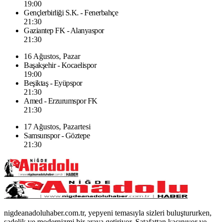
19:00
Gençlerbirliği S.K. - Fenerbahçe
21:30
Gaziantep FK - Alanyaspor
21:30
16 Ağustos, Pazar
Başakşehir - Kocaelispor
19:00
Beşiktaş - Eyüpspor
21:30
Amed - Erzurumspor FK
21:30
17 Ağustos, Pazartesi
Samsunspor - Göztepe
21:30
nigdeanadoluhaber.com.tr, yepyeni temasıyla sizleri buluştururken,
sadelik ve modernizmi bir araya getiriyor. Şatafattan kaçınıyor ve