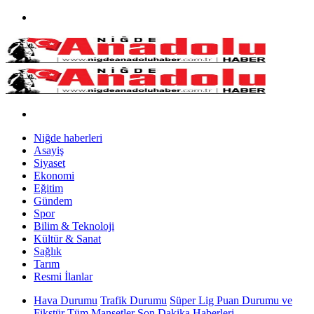
Niğde haberleri
Asayiş
Siyaset
Ekonomi
Eğitim
Gündem
Spor
Bilim & Teknoloji
Kültür & Sanat
Sağlık
Tarım
Resmi İlanlar
Hava Durumu
Trafik Durumu
Süper Lig Puan Durumu ve
Fikstür
Tüm Manşetler
Son Dakika Haberleri