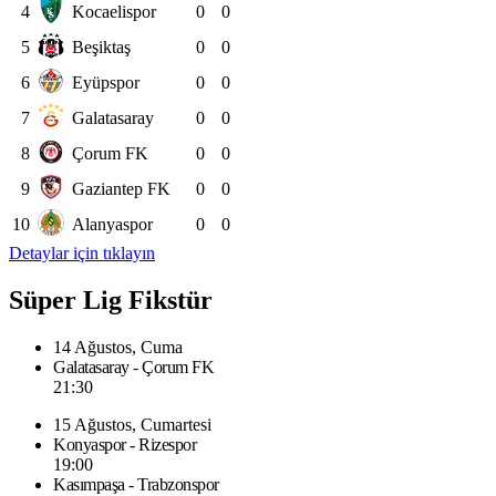
4
Kocaelispor
0
0
5
Beşiktaş
0
0
6
Eyüpspor
0
0
7
Galatasaray
0
0
8
Çorum FK
0
0
9
Gaziantep FK
0
0
10
Alanyaspor
0
0
Detaylar için tıklayın
Süper Lig Fikstür
14 Ağustos, Cuma
Galatasaray - Çorum FK
21:30
15 Ağustos, Cumartesi
Konyaspor - Rizespor
19:00
Kasımpaşa - Trabzonspor