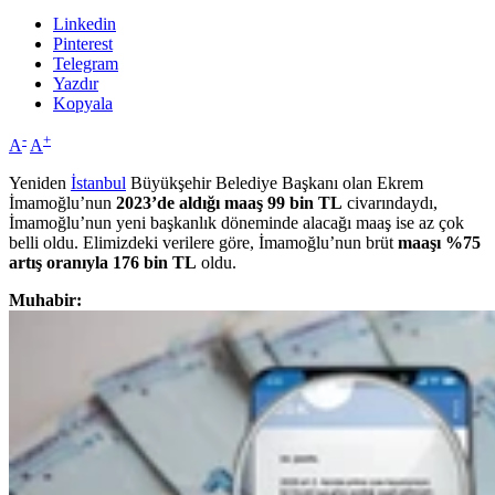
Linkedin
Pinterest
Telegram
Yazdır
Kopyala
-
+
A
A
Yeniden
İstanbul
Büyükşehir Belediye Başkanı olan Ekrem
İmamoğlu’nun
2023’de aldığı maaş 99 bin TL
civarındaydı,
İmamoğlu’nun yeni başkanlık döneminde alacağı maaş ise az çok
belli oldu. Elimizdeki verilere göre, İmamoğlu’nun brüt
maaşı %75
artış oranıyla 176 bin TL
oldu.
Muhabir: