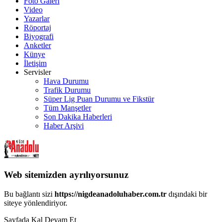
Foto Galeri
Video
Yazarlar
Röportaj
Biyografi
Anketler
Künye
İletişim
Servisler
Hava Durumu
Trafik Durumu
Süper Lig Puan Durumu ve Fikstür
Tüm Manşetler
Son Dakika Haberleri
Haber Arşivi
Web sitemizden ayrılıyorsunuz
Bu bağlantı sizi
https://nigdeanadoluhaber.com.tr
dışındaki bir
siteye yönlendiriyor.
Sayfada Kal
Devam Et