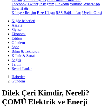
Facebook
Twitter
Instagram
Linkedin
Youtube
WhatsApp
İhbar Hattı
Künye / İletişim
Bize Ulaşın
RSS Bağlantıları
Üyelik Girişi
Niğde haberleri
Asayiş
Siyaset
Ekonomi
Eğitim
Gündem
Spor
Bilim & Teknoloji
Kültür & Sanat
Sağlık
Tarım
Resmi İlanlar
Haberler
Gündem
Dilek Çeri Kimdir, Nereli?
ÇOMÜ Elektrik ve Enerji