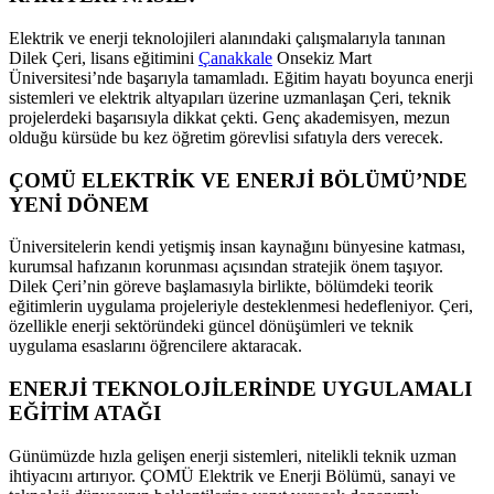
Elektrik ve enerji teknolojileri alanındaki çalışmalarıyla tanınan
Dilek Çeri, lisans eğitimini
Çanakkale
Onsekiz Mart
Üniversitesi’nde başarıyla tamamladı. Eğitim hayatı boyunca enerji
sistemleri ve elektrik altyapıları üzerine uzmanlaşan Çeri, teknik
projelerdeki başarısıyla dikkat çekti. Genç akademisyen, mezun
olduğu kürsüde bu kez öğretim görevlisi sıfatıyla ders verecek.
ÇOMÜ ELEKTRİK VE ENERJİ BÖLÜMÜ’NDE
YENİ DÖNEM
Üniversitelerin kendi yetişmiş insan kaynağını bünyesine katması,
kurumsal hafızanın korunması açısından stratejik önem taşıyor.
Dilek Çeri’nin göreve başlamasıyla birlikte, bölümdeki teorik
eğitimlerin uygulama projeleriyle desteklenmesi hedefleniyor. Çeri,
özellikle enerji sektöründeki güncel dönüşümleri ve teknik
uygulama esaslarını öğrencilere aktaracak.
ENERJİ TEKNOLOJİLERİNDE UYGULAMALI
EĞİTİM ATAĞI
Günümüzde hızla gelişen enerji sistemleri, nitelikli teknik uzman
ihtiyacını artırıyor. ÇOMÜ Elektrik ve Enerji Bölümü, sanayi ve