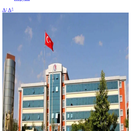
-
+
A
A