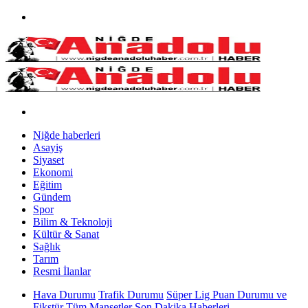
Niğde haberleri
Asayiş
Siyaset
Ekonomi
Eğitim
Gündem
Spor
Bilim & Teknoloji
Kültür & Sanat
Sağlık
Tarım
Resmi İlanlar
Hava Durumu
Trafik Durumu
Süper Lig Puan Durumu ve
Fikstür
Tüm Manşetler
Son Dakika Haberleri