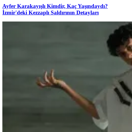
Ayfer Karakayışlı Kimdir, Kaç Yaşındaydı?
İzmir'deki Kezzaplı Saldırının Detayları