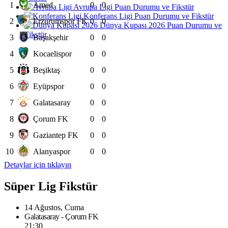
1
Amed
0
0
Avrupa Ligi Puan Durumu ve Fikstür
Konferans Ligi Puan Durumu ve Fikstür
2
Erzurumspor FK
0
0
Dünya Kupası 2026 Puan Durumu ve
Fikstür
3
Başakşehir
0
0
4
Kocaelispor
0
0
5
Beşiktaş
0
0
6
Eyüpspor
0
0
7
Galatasaray
0
0
8
Çorum FK
0
0
9
Gaziantep FK
0
0
10
Alanyaspor
0
0
Detaylar için tıklayın
Süper Lig Fikstür
14 Ağustos, Cuma
Galatasaray - Çorum FK
21:30