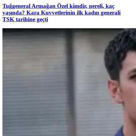
Tuğgeneral Armağan Özel kimdir, nereli, kaç
yaşında? Kara Kuvvetlerinin ilk kadın generali
TSK tarihine geçti