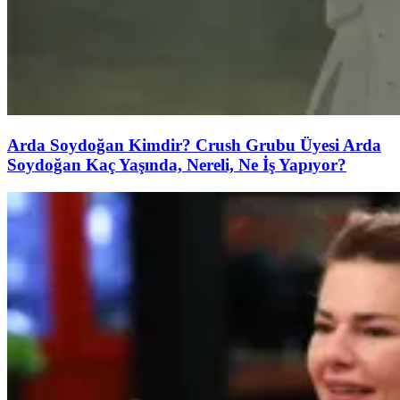
Arda Soydoğan Kimdir? Crush Grubu Üyesi Arda
Soydoğan Kaç Yaşında, Nereli, Ne İş Yapıyor?